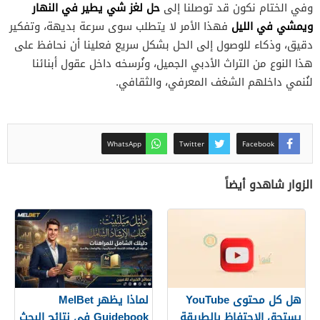
حل لغز شي يطير في النهار
وفي الختام نكون قد توصلنا إلى
ويمشي في الليل
فهذا الأمر لا يتطلب سوى سرعة بديهة، وتفكير
دقيق، وذكاء للوصول إلى الحل بشكل سريع فعلينا أن نحافظ على
هذا النوع من التراث الأدبي الجميل، ونُرسخه داخل عقول أبنائنا
لنُنمي داخلهم الشغف المعرفي، والثقافي.
WhatsApp
Twitter
Facebook
الزوار شاهدو أيضاً
هل كل محتوى YouTube
لماذا يظهر MelBet
يستحق الاحتفاظ بالطريقة
Guidebook في نتائج البحث