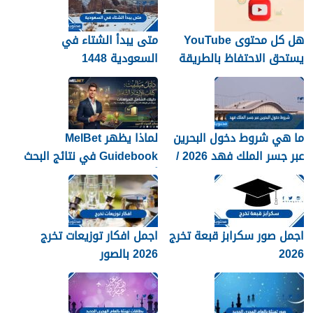
هل كل محتوى YouTube
متى يبدأ الشتاء في
يستحق الاحتفاظ بالطريقة
السعودية 1448
نفسها؟
ما هي شروط دخول البحرين
لماذا يظهر MelBet
عبر جسر الملك فهد 2026 /
Guidebook في نتائج البحث
1448
أكثر من صفحات كثيرة؟
اجمل صور سكرابز قبعة تخرج
اجمل افكار توزيعات تخرج
2026
2026 بالصور