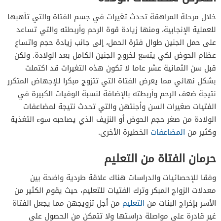
خلال مرحلة المراهقة تحدث تغيرات في جسم الفتاة والتي تأهبها
للعملية الإنجابية، ومنها زيادة قوة الرحم وأربطته والتي تساعد
على حمل الجنين طوال فترة الحمل، إلى جانب زيادة حجم واتساع
عظام الحوض لكي يتسع لخروج الجنين الكامل بعد الولادة. ولكن
قبل سن الثمانية عشر عاما لا تكون هذه التغيرات قد اكتملت
بشكل نهائي مما يعرض الفتاة التي تتزوج مبكرا للإجهاض المتكرر
نتيجة ضعف الرحم وأربطته بالإضافة لنسبة الوفيات الكبيرة في
الفتيات صغيرات السن وأجنتهن والتي تحدث نتيجة لمضاعفات
الولادة من صغر حجم الحوض أو النزيف الذي يصاحبه سوء التغذية
وكثير من
المضاعفات
الخطيرة الأخرى.
حرمان الفتاة من التعليم
وفقا للإحصائيات والدراسات هناك علاقة طردية واضحة بين
معدلات الزواج المبكر وترك الفتيات للتعليم، حيث يقوم الكثير من
الأسر بإخراج البنات من
التعليم
من أجل تزويجهن مما يجعل الفتاة
غير قادرة على مواصلة دراستها ولا تتمكن من الحصول على