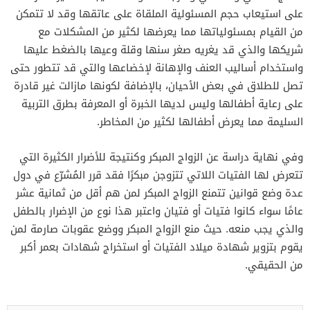
على استيعاب حجم المسئولية الملقاة على عاتقها وقد لا تتمكن
من القيام بمسئولياتها مما يعرضها لكثير من المشكلات مع
شريكها والذي قد يغريه صغر سنها وقلة وعيها بالضغط عليها
واستخدام أساليب العنف والإهانة لإخضاعها والتي قد تتطور حتى
تصل للطلاق في بعض الأحيان، بالإضافة لكونها مازالت غير قادرة
على رعاية أطفالها وليس لديها الخبرة أو المعرفة بطرق التربية
السليمة مما يعرض أطفالها لكثير من المخاطر.
وفي نهاية دراسة عن الزواج المبكر وكنتيجة للأضرار الكثيرة التي
تتعرض لها الفتيات اللاتي تتزوجن مبكرًا فقد قرر المُشرّع في دول
عدة وضع قوانين تتمنع الزواج المبكر لمن هم أقل من ثمانية عشر
عامًا سواء كانوا فتيات أو فتيان واعتبر هذا نوع من الإضرار بالطفل
والذي يجب منعه. حيث منع الزواج المبكر ووضع عقوبات صارمة لمن
يقوم بتزوير شهادة ميلاد الفتيات أو استخراج شهادات بعمر أكبر
من الحقيقي.