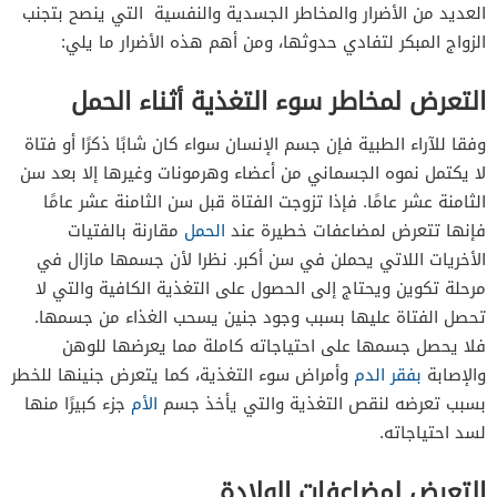
العديد من الأضرار والمخاطر الجسدية والنفسية التي ينصح بتجنب
الزواج المبكر لتفادي حدوثها، ومن أهم هذه الأضرار ما يلي:
التعرض لمخاطر سوء التغذية أثناء الحمل
وفقا للآراء الطبية فإن جسم الإنسان سواء كان شابًا ذكرًا أو فتاة
لا يكتمل نموه الجسماني من أعضاء وهرمونات وغيرها إلا بعد سن
الثامنة عشر عامًا. فإذا تزوجت الفتاة قبل سن الثامنة عشر عامًا
فإنها تتعرض لمضاعفات خطيرة عند
الحمل
مقارنة بالفتيات
الأخريات اللاتي يحملن في سن أكبر. نظرا لأن جسمها مازال في
مرحلة تكوين ويحتاج إلى الحصول على التغذية الكافية والتي لا
تحصل الفتاة عليها بسبب وجود جنين يسحب الغذاء من جسمها.
فلا يحصل جسمها على احتياجاته كاملة مما يعرضها للوهن
والإصابة
بفقر الدم
وأمراض سوء التغذية، كما يتعرض جنينها للخطر
بسبب تعرضه لنقص التغذية والتي يأخذ جسم
الأم
جزء كبيرًا منها
لسد احتياجاته.
التعرض لمضاعفات الولادة