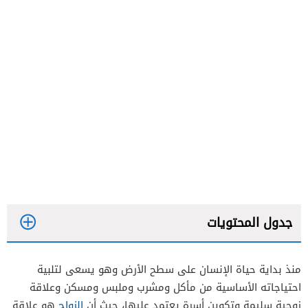
جدول المحتويات
منذ بداية حياة الإنسان على سطح الأرض وهو يسعى لتلبية
احتياجاته الأساسية من مأكل ومشرب وملبس ومسكن وعلاقة
الفقر سبب رئيسي للزواج المبكر
زوجية سليمة وتكوين أسرة يعتمد عليها، حيث أن
الزواج
هو علاقة