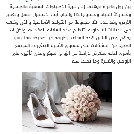
بين رجل وامرأة ويهدف إلى تلبية الاحتياجات النفسية والجنسية
تلخيص دور المراة في الزوجة والأم
ومشاركة الحياة ومسئولياتها وإنجاب أبناء لاستمرار النسل وتعمير
رغبة الرجال في الزواج من صغيرات السن
الأرض، وقد حدد الله مجموعة من القواعد الأساسية والتي وضعت
الخوف من العنوسة
في الديانات السماوية لتنظيم هذه العلاقة المقدسة، ولكن قد
يفهم بعض الناس هذه القواعد بطريقة غير صحيحة مما يسبب
الحفاظ على السمعة
العديد من المشكلات على مستوى الأسرة الصغيرة والمجتمع
عدم توفر فرص التعليم الملائم
بأسره، لذلك سنعرض دراسة عن الزواج المبكر ومدى تأثيره على
رغبة بعض الفتيات في الاستقلال عن الأسرة
الزوجين والأسرة وما يحيط بهم.
التعرض لمخاطر سوء التغذية أثناء الحمل
التعرض لمضاعفات الولادة
حرمان الفتاة من التعليم
زيادة معدلات المشاكل الزوجية والعنف المنزلي