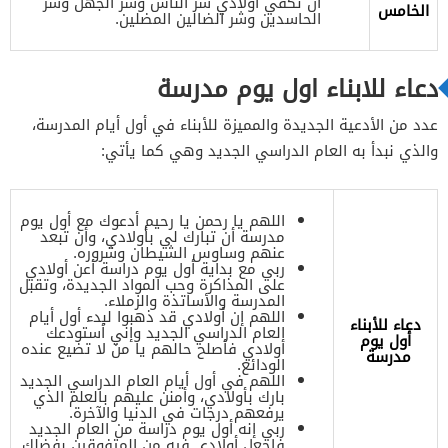
أن تكفي أولادي شر الناس وشر الجهل وشر
الخامس
الحاسدين وشر الضالين المضلين.
دعاء للابناء اول يوم مدرسة
عدد من الأدعية الجديدة والمميزة للأبناء في أول أيام المدرسة،
والذي نبدأ به العام الدراسي الجديد وهي كما يأتي:
اللهم يا رحمن يا رحيم أدعوك مع أول يوم
مدرسة أن تبارك لي بأولادي، وأن تبعد
عنهم وساوس الشيطان وشروره.
ربي مع بداية أول يوم دراسة أعن أولادي
على المذاكرة وحب المواد الجديدة، وتقبل
المدرسة والأساتذة والزملاء.
اللهم إن أولادي قد ذهبوا لبدء أول أيام
دعاء للأبناء
العام الدراسي الجديد وإني أستودعك
أول يوم
أولادي فأصلح حالهم يا من لا تضيع عنده
مدرسة
الودائع.
اللهم في أول أيام العام الدراسي الجديد
بارك بأولادي، وأمنن عليهم بالعلم الذي
يرفعهم درجات في الدنيا والآخرة.
ربي إنه أول يوم دراسة من العام الجديد
فاجعل أولادي فيه من المتفوقين بفضلك