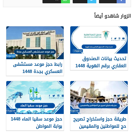
الزوار شاهدو أيضاً
تحديث بيانات الصندوق
رابط حجز موعد مستشفى
العقاري برقم الهوية 1448
العسكري بجدة 1448
الرابط والخطوات
طريقة حجز واستخراج تصريح
حجز موعد سقيا الماء 1448
حج للمواطنين والمقيمين
بوابة المواطن
1448