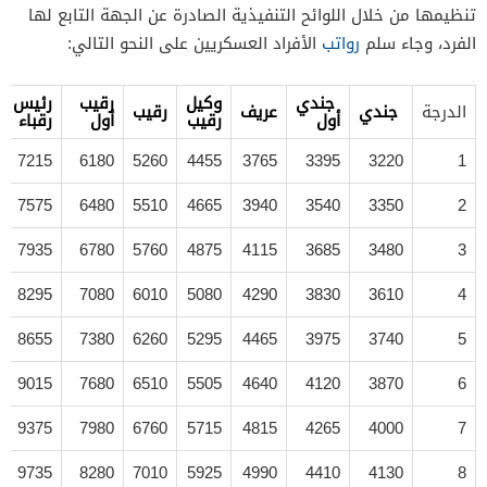
تنظيمها من خلال اللوائح التنفيذية الصادرة عن الجهة التابع لها
الفرد، وجاء سلم
رواتب
الأفراد العسكريين على النحو التالي:
جندي
وكيل
رقيب
رئيس
الدرجة
جندي
عريف
رقيب
أول
رقيب
أول
رقباء
7215
6180
5260
4455
3765
3395
3220
1
7575
6480
5510
4665
3940
3540
3350
2
7935
6780
5760
4875
4115
3685
3480
3
8295
7080
6010
5080
4290
3830
3610
4
8655
7380
6260
5295
4465
3975
3740
5
9015
7680
6510
5505
4640
4120
3870
6
9375
7980
6760
5715
4815
4265
4000
7
9735
8280
7010
5925
4990
4410
4130
8