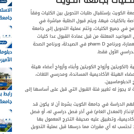
كليات بجامعة الكويت
الاستع
ة الكويت بإستقبال طلبات التحويل بين الكليات وفقاً
جامعة
اصة بالكليات فيها، ويتم قبول الطلبة مباشرة في
القبول
امج في جميع الكليات، وتتم عملية التحويل إلى جامعة
1448
مواعيد المعلنة من قبل عمادة القبول عدا كليات
الحقوق والعلوم الطبية المساعدة والعمارة، وبرنامج pharm D في الصيدلة، وبرنامج الصحة
دبلوما
لدراسي الأول فقط.
الأميرة 
ة (الكويتين وأزواج الكويتين وأبناء وأزواج أعضاء هيئة
عضاء الهيئة الأكاديمية المساندة، ومدرسي اللغات،
ج الدبلوماسيين.
 لا يجوز له تغيير فئة القبول التي قبل على أساسها إلى
رابط ب
جامعة 
هم الدراسة في جامعة الكويت بشرط أن لا يكون قد
عبدالع
إنذار (المعدل العام) في آخر فصل دراسي له، أو فصل
أكاديمية، وتطبيق عليه صحيفة التخرج المعمول بها
kau
ا تحتسب له أي مقررات مما درسها قبل عملية التحويل