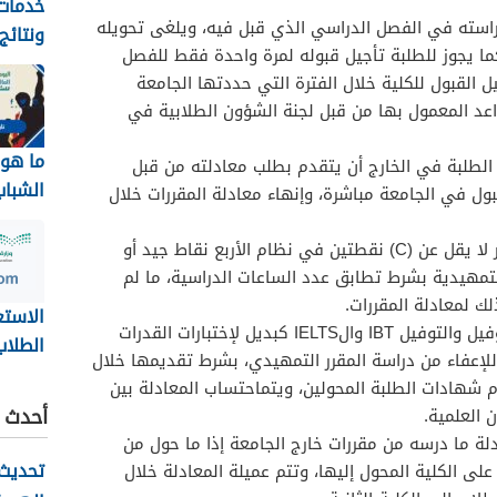
خدمات 
استه في الفصل الدراسي الذي قبل فيه، ويلغى تحويله
ونتائج
ا يجوز للطلبة تأجيل قبوله لمرة واحدة فقط للفصل
بجامعة
ل القبول للكلية خلال الفترة التي حددتها الجامعة
1448
واعد المعمول بها من قبل لجنة الشؤون الطلابية في
ما هو 
لطلبة في الخارج أن يتقدم بطلب معادلته من قبل
الشباب
ول في الجامعة مباشرة، وإنهاء معادلة المقررات خلال
2026
ان يكون الطالب قد اجتاز بتقدير لا يقل عن (C) نقطتين في نظام الأربع نقاط جيد أو
المقررات التمهيدية بشرط تطابق عدد الساعات الدراسية، ما لم
لك لمعادلة المقررات.
الاستع
يجوز احتساب نتائج اختبارات التوفيل والتوفيل IBT والIELTS كبديل لإختبارات القدرات
الطلاب
 للإعفاء من دراسة المقرر التمهيدي، بشرط تقديمها خلال
م شهادات الطلبة المحولين، ويتماحتساب المعادلة بين
نظام ن
أحدث ا
 العلمية.
ov.sa
لة ما درسه من مقررات خارج الجامعة إذا ما حول من
تحديث 
على الكلية المحول إليها، وتتم عميلة المعادلة خلال