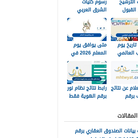
الترشيح
رسوم كليات
 القبول
الشرق العربي
 الملك خالد
1448 وكيفية
تسديد الرسوم
تاريخ يوم
متى يوافق يوم
 العالمي
المعلم 2026 في
جميع الدول
العربية
لام عن نتائج
رابط نتائج نظام نور
 برقم
برقم الهوية فقط
الهويه 1448 عبر
الان 1448
ور
لمقالات
noor.moe.g
بيانات الصندوق العقاري برقم