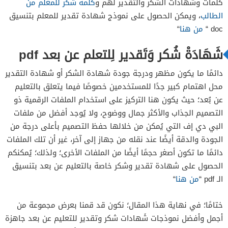
كلمات وشهادات الشكر والتقدير لهم و
كلمة شكر للمعلم من
الطالب
، ويمكن الحصول على نموذج شهادة تقدير للمعلم بتنسيق
doc “
من هنا
“
شَهَادَةْ شُكر وَتَقدير لِلتعلم عن بعد pdf
دائمًا ما يكون مظهر ودرجة جودة شهادة الشكر أو شهادة التقدير
محل اهتمام كبير جدًا للمستخدمين خصوصًا فيما يتعلق بالتعليم
عن بُعد؛ حيث يكون هنا التركيز على استخدام الملفات الرقمية ذو
التصميم الجذاب والأكثر جمال ووضوح، ولا يُوجد أفضل من ملفات
البي دي إف التي يُمكن من خلالها حفظ التصميم بأعلى درجة من
الجودة والدقة أيضًا عند نقله من جهاز إلى آخر، غير أن تلك الملفات
دائمًا ما تكون أصغر حجمًا أيضًا من الملفات الأخرى؛ ولذلك؛ يُمكنكم
الحصول على شهادة تقدير وشكر خاصة بالتعليم عن بعد بتنسيق
الـ pdf “
من هنا
“
ختامًا؛ في نهاية هذا المقال؛ نكون قد قمنا بعرض مجموعة من
أجمل وأفضل نموذجات شَهادات شكر وتقدير للتعليم عن بعد جاهزة