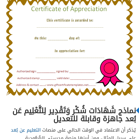
نماذج شَهَادَات شُكْر وَتَقْدِير لِلتَّعْلِيم عَن
بُعد جاهزة وقابلة للتعديل
يُذكر أن الاعتماد في الوقت الحالي على منصات
التعليم عن بُعد
على سبيل المثال، ومن أبرزها منصة مدرستي السُّعُودية