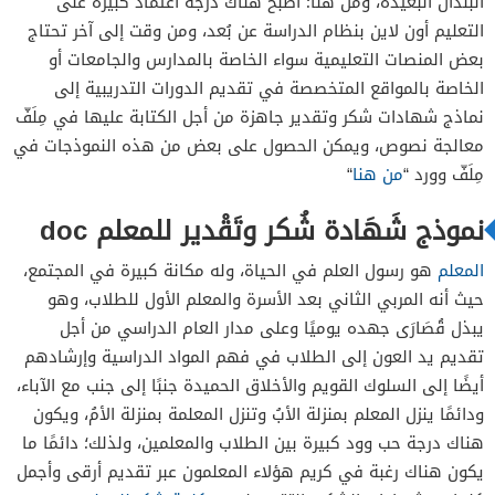
البلدان البعيدة، ومن هنا؛ أصبح هناك درجة اعتماد كبيرة على
التعليم أون لاين بنظام الدراسة عن بُعد، ومن وقت إلى آخر تحتاج
بعض المنصات التعليمية سواء الخاصة بالمدارس والجامعات أو
الخاصة بالمواقع المتخصصة في تقديم الدورات التدريبية إلى
نماذج شهادات شكر وتقدير جاهزة من أجل الكتابة عليها في مِلَفّ
معالجة نصوص، ويمكن الحصول على بعض من هذه النموذجات في
مِلَفّ وورد “
من هنا
“
نموذج شَهَادة شُكر وتَقْدير للمعلم doc
المعلم
هو رسول العلم في الحياة، وله مكانة كبيرة في المجتمع،
حيث أنه المربي الثاني بعد الأسرة والمعلم الأول للطلاب، وهو
يبذل قُصَارَى جهده يوميًا وعلى مدار العام الدراسي من أجل
تقديم يد العون إلى الطلاب في فهم المواد الدراسية وإرشادهم
أيضًا إلى السلوك القويم والأخلاق الحميدة جنبًا إلى جنب مع الآباء،
ودائمًا ينزل المعلم بمنزلة الأبُ وتنزل المعلمة بمنزلة الأمُ، ويكون
هناك درجة حب وود كبيرة بين الطلاب والمعلمين، ولذلك؛ دائمًا ما
يكون هناك رغبة في كريم هؤلاء المعلمون عبر تقديم أرقى وأجمل