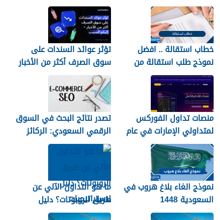
خطاب استقالة .. افضل
تؤثر عوائد السندات على
نموذج طلب استقالة من
سوق الصرف أكثر من الأخبار
العمل
– إليكم السبب
منصات تداول الفوركس
تصدر نتائج البحث في السوق
لمتداولي الإمارات في عام
الرقمي السعودي: الركائز
2026
والاستراتيجيات الفعالة
نموذج الغاء بلاغ هروب في
ما هو التداول الآلي عن
السعودية 1448
طريق الروبوتات؟ دليل
لاستراتيجيات التداول الآلي