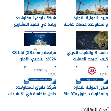
فيروز الدولية للتجارة
شركة دابوق للمقاولات:
والمقاولات: خدمات شاملة
ريادة في تنفيذ المشاريع
في التشييد والتوريد
الإنشائية والأعمال
الهندسية
Bitcoin والشباب العربي:
مراجعة XS Ltd (XS.com)
كيف أصبحت العملات
2026: التنظيم، الأمان
المشفرة عملة الإنترنت للجيل
والسحوبات
الجديد
فيروز الدولية للتجارة
شركة دابوق للمقاولات:
والمقاولات: حلول متكاملة
حلول متكاملة في الإنشاءات
في البناء والتوريد وإدارة
وإدارة المشاريع
المشاريع
أحدث المقالات