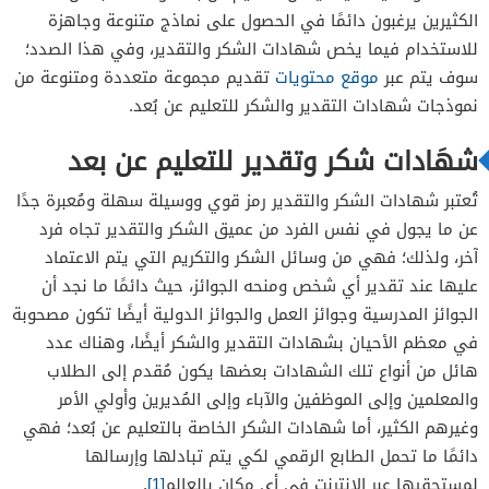
الكثيرين يرغبون دائمًا في الحصول على نماذج متنوعة وجاهزة
للاستخدام فيما يخص شهادات الشكر والتقدير، وفي هذا الصدد؛
سوف يتم عبر
موقع محتويات
تقديم مجموعة متعددة ومتنوعة من
نموذجات شهادات التقدير والشكر للتعليم عن بُعد.
شهَادات شكر وتقدير للتعليم عن بعد
تُعتبر شهادات الشكر والتقدير رمز قوي ووسيلة سهلة ومُعبرة جدًا
عن ما يجول في نفس الفرد من عميق الشكر والتقدير تجاه فرد
آخر، ولذلك؛ فهي من وسائل الشكر والتكريم التي يتم الاعتماد
عليها عند تقدير أي شخص ومنحه الجوائز، حيث دائمًا ما نجد أن
الجوائز المدرسية وجوائز العمل والجوائز الدولية أيضًا تكون مصحوبة
في معظم الأحيان بشهادات التقدير والشكر أيضًا، وهناك عدد
هائل من أنواع تلك الشهادات بعضها يكون مُقدم إلى الطلاب
والمعلمين وإلى الموظفين والآباء وإلى المُديرين وأولي الأمر
وغيرهم الكثير، أما شهادات الشكر الخاصة بالتعليم عن بُعد؛ فهي
دائمًا ما تحمل الطابع الرقمي لكي يتم تبادلها وإرسالها
لمستحقيها عبر الإنترنت في أي مكان بالعالم
[1]
.