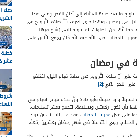
دعاء ا
مسنونةٍ ما بعد صلاة العشاء إلى أذان الفجر، وعلى هذا
الشري
ليل في رمضان، وبهذا جرى العرف بأنَّ صلاة التَّراويح في
2026 مكتوب
ما أنَّها من الصَّلوات المسنونة التي يُشرع فيها
عمر بن الخطاب-رضي الله عنه- أنَّه كان يجمع النَّاس على
خطبة 
ة في رمضان
عشر ذ
ة على أنَّ صلاة التَّراويح هي صلاة قيام الليل، اختلفوا
2026
لى النحو الآتي:
[2]
شروط 
لحنابلة وأبو حنيفة وأبو داود بأنَّ صلاة قيام القيام في
النساء ل
ا بأن تكون ركعتين وتسليمة، لتصبح بعشر تسليمات،
دوا على فعل
عمر بن الخطاب
، فقد قال السائب بن يزيد:
الخطَّابِ
رَضِيَ
اللهُ
عنهُ
في
شَهرِ
رمضانَ
بعشرينَ
ركعةً
،