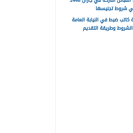
اسماء القبائل النازحة في جازان 1448
ي شروط تجنيسها
كاتب ضبط في النيابة العامة