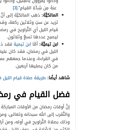
وكانوا
يقرؤونَ
بالمِئينَ
،
وكانوا
يت
عنهُ
مِن
شِدَّةِ
القيامِ”.
[3]
المالكيَّة:
ذهب المالكيَّة إلى أن
تزيد عن ستٍ وثلاثين ركعة، وقد 
قيام الليل أي التَّراويح في رمض
ليصبح عددها تسعٌ وثلاثون.
ابن تيميَّة:
أمَّا
ابن تيمية
فقد ذهب 
الليل في رمضان، فقد كان عليه ا
في القراءة، وعندما جمعهم عمر
من كان يصليها أربعين.
شاهد أيضًا:
طريقة صلاة قيام الليل 
فضل القيام في رمض
إنَّ أوقات رمضان من الأوقات المباركة
والتَّقرب إلى الله سبحانه وتعالى، و
وذلك بصلاة التَّراويح في أوله، ومن أر
الكثير من الصَّلاة في جوف الليل، فق