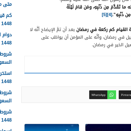
متى موعد
ه
ما
تَقَدَّمَ
مِن
ذَنْبِهِ
، ومَن
قامَ
لَيْلَةَ
مِن
ذَنْبِهِ”.
[4]
[5]
1448
 القيام كم ركعة في رمضان
بعد أن تمَّ الإيضاح أنَّه لا
دوام 
لليل في رمضان، وأنَّه على المؤمن أن يواظب على
1448
يل الخير في رمضان.
شروط 
السعودية
استخرا
1448 الرابط والشروط بالتفصيل
شروط ا
WhatsApp
Pinter
السعودي
شروط 
1448