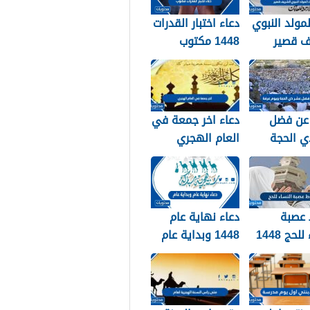
لمولد النبوي
دعاء اختبار القدرات
ف قصير
1448 مكتوب
عن فضل
دعاء اخر جمعة في
ي الحجة
العام الهجري
ويوم عرفة 1448 /
1447 ودخول العام
الجديد 1448
عصبة
دعاء نهاية عام
لحج 1448
1448 وبداية عام
1449