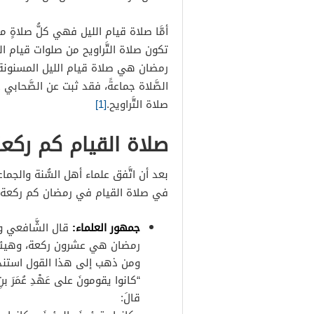
أمَّا صلاة قيام الليل فهي كلُّ صلاةٍ 
تكون صلاة التَّراويح من صلوات قيام ال
رمضان هي صلاة قيام الليل المسنونة، ك
الصَّلاة جماعةً، فقد ثبت عن الصَّحابي 
صلاة التَّراويح.
[1]
صلاة القيام كم ركع
بعد أن اتَّفق علماء أهل السُّنة والجماع
في صلاة القيام في رمضان كم ركعة ع
جمهور العلماء:
قال الشَّافعي وا
رمضان هي عشرون ركعة، وهيئته
ومن ذهب إلى هذا القول استن
“
كانوا
يقومونَ
على
عَهْدِ
عُمَرَ
بنِ
قالَ: