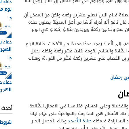
وكَّؤونَ
على
عِصِيِّهِمْ
في
عَهدِ
عُثمانَ
بنِ
عفَّانَ
رَضِيَ
اللهُ
دعاء ل
يوم م
َّ صلاة قيام الليل تصلى عشرين ركعة ولكن من الممكن أن
وبالصور 6
قال نافع أنَّه أدرك أناسًا من أهل المدينة يصلون صلاة
ان ستٍ وثلاثين ركعة ويزيدون بثلاثِ ركعاتٍ هي الوتر،
دعاء ب
إلى أنَّه لا يوجد عددًا محددًا من الرَّكعات لصلاة قيام
لصَّلاة والسَّلام يقومه بثلاث عشر ركعة ولكنه يطيل
مكتوب 
 بن الخطاب على عشرين ركعة قصَّر من القراءة، وهناك
2026
في رمضان
دعاء د
الهجري
ان
1448
 والفضيلة وعلى المسلم اغتنامها في الأعمال الصَّالحة
أحدث ا
من تلك الأعمال هي المداومة والمواظبة على قيام ليله
اد الاستزادة فيمكنه
صلاة التَّهجد
وذلك لتحصيل الخير
شروط نظ
د قال رسول الله صلى الله عليه وسلم: