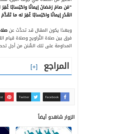
“
مَن
صامَ
رَمَضانَ
إيمانًا
واحْتِسابًا
غُفِرَ
ل
القَدْرِ
إيمانًا
واحْتِسابًا
غُفِرَ
له
ما
تَقَدَّمَ
صلاة
وبهذا يكون المقال قد تحدَّث عن
فرق بين صلاة التَّراويح وصلاة قيام ا
المداومة على تلك السُّنن من أجل تحص
المراجع
est
Twitter
Facebook
الزوار شاهدو أيضاً