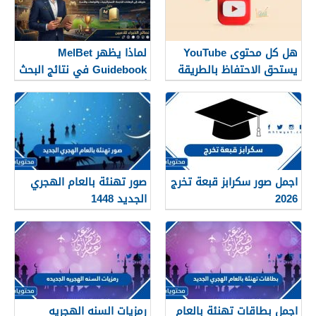
هل كل محتوى YouTube
لماذا يظهر MelBet
يستحق الاحتفاظ بالطريقة
Guidebook في نتائج البحث
نفسها؟
أكثر من صفحات كثيرة؟
اجمل صور سكرابز قبعة تخرج
صور تهنئة بالعام الهجري
2026
الجديد 1448
اجمل بطاقات تهنئة بالعام
رمزيات السنه الهجريه