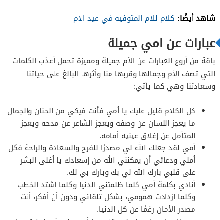
شاهد أيضًا:
كلام للام المتوفيه في عيد الام
عبارات عن امي جميلة
باقة من أروع العبارات عن الأم جميلة ومميزة تحمل أعذب الكلمات
التي تصف الأم وجمالها وقربها منا وأثرها البالغ على حياتنا
وسعادتنا وهي كما يأتي:
كل الكلام قليل عليك يا أمي فأنت فيكي من الحنان والجمال
ما يعجز اللسان عن وصفه ويعجز الشاعر عن مدحه ويعجز
المتأمل عن إغلاق عينيه أمامه.
أمي لقد جعلك الله لي مصدرًا للفرح والسعادة والراحة فكل
أملي ودعائي أن يمكنني الله من إسعادك يا أغلى البشر
على قلبي بارك الله لي بك وبارك بي لك.
أنادي بكلمة أمي كلما ظلمتني الدنيا وكلما اشتد الخطب
وكلما ازدادت همومي، بشكل تلقائي ودون أن أفكر، أنت
مصدر الأمان رغمًا عن كل الدنيا.