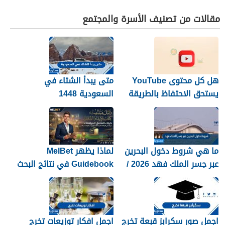
مقالات من تصنيف الأسرة والمجتمع
هل كل محتوى YouTube
متى يبدأ الشتاء في
يستحق الاحتفاظ بالطريقة
السعودية 1448
نفسها؟
ما هي شروط دخول البحرين
لماذا يظهر MelBet
عبر جسر الملك فهد 2026 /
Guidebook في نتائج البحث
1448
أكثر من صفحات كثيرة؟
اجمل صور سكرابز قبعة تخرج
اجمل افكار توزيعات تخرج