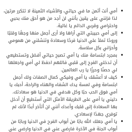
أمي أنت أثمن ما في حياتي، والأشياء الثمينة لا تتكرر مرتين،
لذا فإنني على يقين بأنني لن أجد من هو أحق منك بحبي
واحترامي وقربي الدائم يا غالية.
إلى أمي حبيبتي التي أراها ولا أرى أجمل منها وجهًا وقلبًا
وروحًا تملأ علي الدنيا فرحًا وسعادة وتنشلني من همومي
وأحزاني بكل سلاسة.
بمجرد ابتسامة منك يا أمي تصبح حياتي أفضل وتستطيعي
أن تدخلي الفرح إلى قلبي فاللهم احفظ لي أمي واجعلها
لي حصنًا وحرزًا يا رب العالمين.
كيف لا أعشقك يا أمي وفيكي كمال الصفات ولك أجمل
ابتسامة وفي لمسة يدك الشفاء والهناء والراحة، أحبك يا
أمي فوق الحب حبًا وكل هدفي في الدنيا هو سعادتك.
دليني يا أمي على الطريقة الأمثل التي أستطيع أن أدخل
بها السعادة إلى قلبك وأعدك أنني لن أتأخر أبدًا لأنك لم
توفري جهدًا لإسعادي.
يا أمي جعلك الله بابًا من أبواب الفرح في الدنيا وبابًا من
أبواب الجنة في الآخرة فارضي عني في الدنيا وارضي عني