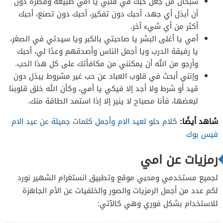
سبحان من جعل حبك في قلبي يا أمي طبيعة وفطرة دون
أن أبذل أي جهد، أحبك دون تفكير، أحبك دون تصنع، أحبك
أكثر من أي شيء آخر.
أمي يا أغلى البشر يا صاحبتي بالكبر ويا سيدتي في الصغر،
يا رفيقة الدرب ويا أجمل الناس وأصدقهم وعدًا لي، أحبك
وأرجو من الله أن يمكنني من مكافأتك على كل هذا الحب.
وإنني أبحث في قلوب العباد عن حب غير مشروط يبذل دون
قيد أو شرط ولا أجد إلا فيكي يا أمي، وكأن الله خلق قلوبنا
لبعضها، فأنا مصباح لا ينير إلا إذا استمد الطاقة منك.
شاهد أيضًا:
كلام حلو لعيد الام وأجمل كلمات جميلة عن عيد الام
فيس بوك
رمزيات عن امي
لجميع مستخدمي ومحبي موقع وتطبيق انستغرام الشهير نورد
لكم عدد من أجمل الرمزيات والصور والخلفيات عن الأم الجاهزة
للاستخدام بشكل فوري وهي كالآتي: