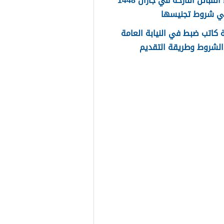
اسماء القبائل النازحة في جازان 1448
ي شروط تجنيسها
كاتب ضبط في النيابة العامة