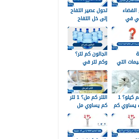
الفضاء
تحول عصير التفاح
مي في
إلى خل التفاح
2026
دليل على حدوث
تفاعل كيميائي.
ة
الجالون كم لتر؟
يمات التي
وكم لتر في
 المواد
الجالون الواحد؟
ة
شرح مبسط
اللتر كم كيلو؟ 1
اللتر كم مل؟ 1 لتر
ء يساوي كم
كم يساوي مل
الضبط؟
بالضبط – شرح
مبسّط وواضح