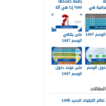
ة
رافعة كفاءتها
غرافية هي
94% إذا هي ألة
وضيحي
حقيقية
لي لمنطقة
ة من سطح
. صواب خطأ
وسم 1447
متى ينتهي
الوسم 1447
الزعاق
خول الوسم
متى موعد دخول
الوسم 1447
لمقالات
ام الترقيات الجديد 1448