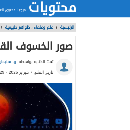
مرجع المحتوى الع
الرئيسية
/
علم وعلماء
،
ظواهر طبيعية
/
صور الخسوف القم
تمت الكتابة بواسطة:
ربا سليمان
تاريخ النشر:
7 فبراير 2025 - 12:29م