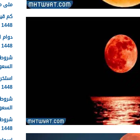
متى موعد
1448
دوام 
1448
شروط 
السعودية
استخرا
1448 الرابط والشروط بالتفصيل
شروط ا
السعودي
شروط 
1448