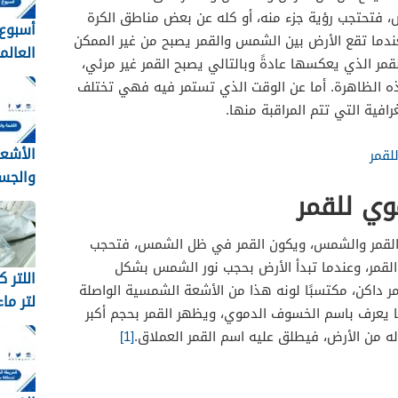
، فتحتجب رؤية جزء منه، أو كله عن بعض مناطق الكرة
أسبوع 
ندما تقع الأرض بين الشمس والقمر يصبح من غير الممكن
العال
 الذي يعكسها عادةً وبالتالي يصبح القمر غير مرئي،
المدارس 
ذه الظاهرة. أما عن الوقت الذي تستمر فيه فهي تختلف
ية التي تتم المراقبة منها.
الأشع
لقمر
والجس
وي للقمر
تطلقها
المشع
القمر والشمس، ويكون القمر في ظل الشمس، فتحجب
قمر، وعندما تبدأ الأرض بحجب نور الشمس بشكل
ر داكن، مكتسبًا لونه هذا من الأشعة الشمسية الواصلة
لتر ما
ما يعرف باسم الخسوف الدموي، ويظهر القمر بحجم أكبر
كيلو ب
 من الأرض، فيطلق عليه اسم القمر العملاق.
[1]