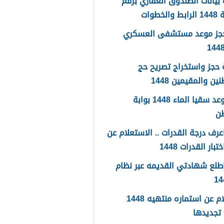
بيانات الصندوق العقاري برقم
لخطوات
حجز موعد مستشفى العسكري
حجز واستخراج تصريح حج
ين والمقيمين 1448
حجز موعد سقيا الماء 1448 بوابة
طن
رف درجة القدرات .. الاستعلام عن
تبار القدرات 1448
طلع شهادتي القديمه عبر نظام
استعلام عن استماره منتهيه 1448
تجديدها