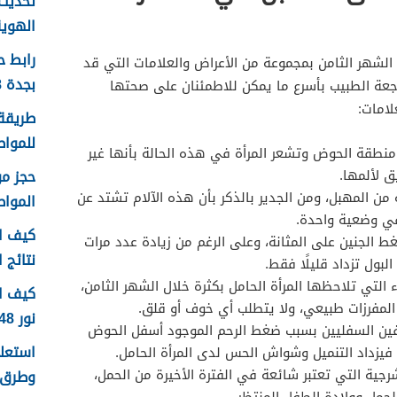
تحديث 
الهوية 1448 الرابط وا
رابط 
لشهر الثامن بمجموعة من الأعراض والعلامات التي قد
بجدة 1448
اجعة الطبيب بأسرع ما يمكن للاطمئنان على صحتها
لامات:
طريقة 
للمواطن
طقة الحوض وتشعر المرأة في هذه الحالة بأنها غير
ق لألمها.
من المهبل، ومن الجدير بالذكر بأن هذه الآلام تشتد عن
الموا
في وضعية واحدة.
كيف اع
ط الجنين على المثانة، وعلى الرغم من زيادة عدد مرات
نتائج اخ
البول تزداد قليلًا فقط.
 التي تلاحظها المرأة الحامل بكثرة خلال الشهر الثامن،
كيف ا
 المفرزات طبيعي، ولا يتطلب أي خوف أو قلق.
نور 1448
ن السفليين بسبب ضغط الرحم الموجود أسفل الحوض
فيزداد التنميل وشواش الحس لدى المرأة الحامل.
رجية التي تعتبر شائعة في الفترة الأخيرة من الحمل،
وطرق 