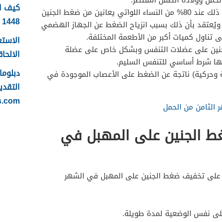
حمل وولادة الطفل المنتظر.
كيف ا
زيادة الشهية، وقد تم ملاحظة ذلك عند 80% من النساء اللواتي يعانين من ضغط الجنين
1448
ويُعتقد بأن ذلك بسبب انزياح الضغط عن الجهاز الهضمي
 تناول كميات أكبر من الأطعمة المختلفة.
الاستع
جنين على عضلات التنفس وبشكل خاص على عضلة
الالحاقي 
متها شرط أساسي للتنفس السليم.
 وحركية) ناتجة عن الضغط على الأعصاب الموجودة في
التقدي
s.com
 الثامن من الحمل
 الجنين على المهبل في
د على تخفيف ضغط الجنين على المهبل في الشهر
على نفس الوضعية لمدة طويلة.