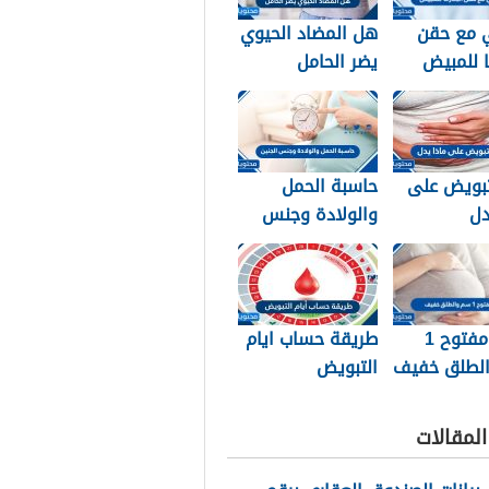
ي مع حقن
هل المضاد الحيوي
ما للمبيض
يضر الحامل
والجنين في فترة
الحمل
تبويض على
حاسبة الحمل
دل
والولادة وجنس
الجنين
الرحم مفتوح 1
طريقة حساب ايام
لطلق خفيف
التبويض
لمقالات