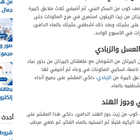
من هي
صف كوب من السكر البني، ثم أضيفي ثلاث ملاعق كبيرة
جمال الك
رتان من زيت الزيتون، استمري في مزج المكونات حتى
على بشرتك وبعد ذلك اشطفي بشرتك بالماء الدافئ،
ت في الأسبوع الواحد.
صور و
لعسل والزبادي
مجموع
الصيدليه 
كبيرتان من الشوفان مع ملعقتان كبيرتان من بذور عباد
اعمة، اسكبي المكونات في وعاء ثم أضيفي لها
اعق كبيرة من
الزبادي
، دلكي المقشر على جميع أنحاء
شطفيه بالماء.
بطاقات
إلكترو
ي وجوز الهند
جاهزة 
 كوب من زيت جوز الهند الدافئ، دلكي هذا المقشر على
أحدث ا
اتركيه قليلًا ثم اغسليه بالماء الفاتر، ثم ضعي مرطب
شروط ك