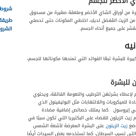
اي الأخضر للجسم
شروط ال
رة من أوراق الشاي الأخضر وملعقة صغيرة من مسحوق
من الزيت المُفضل لديكِ، اخلطي المكونات حتى تحصلي
الشروط
مقشر على جميع أنحاء الجسم.
نيه
بيرة للبشرة تبعًا الفوائد التي تمنحها مكوناتها للجسم،
ن للبشرة
م لإعطاء بشرتهن الترطيب والنعومة الفائقة، ويحتوي
 للميكروبات واللالتهابات مثل البوليفينول الذي
كسي إيروسول كما يمتلك خصائص إضافية مضادة
زيت الزيتون للقضاء على البكتيريا التي تكون سببًا في
وضع
زيت الزيتون
على البشرة المعرضة لأشعة الشمس
التي تسبب السرطان، كما تستخدمه بعض السيدات أيضًا