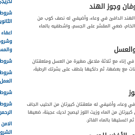
لخريجي ا
فان وجوز الهند
شروط 
 الهند الدافئ في وعاء، وأضيفي له نصف كوب من
الثانوية 8
الخام، ضعي المقشر على الجسم، واشطفيه بالماء
وشروط
والعسل
والمس
شروط ا
ي إناء مع ثلاثة ملاعق صغيرة من العسل وملعقتان
نات مع بعضها، ثم دلكيها بلطف على بشرتك الرطبة،
شروط ا
العمل 448
وز
شروط ق
شروط ا
 وعاء، وأضيفي له ملعقتان كبيرتان من الحليب الجاف
الرحمن 
بيرتان من الماء وزيت اللوز ليصبح لديك عجينة، ضعيها
 اغسليها بالماء الفاتر.
الشرو