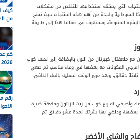
العسل
منتجات التي يمكنك استخدامها للتخلص من مشكلات
كيف ا
دلكا السودانية واحدة من أهم هذه المنتجات حيث تمنح
من ال
لبشرة المتنوعة، وسنتعرف في مقالنا هذا إلى طريقة
 الأخضر للجسم
الاجتماع
ز
للبشرة
كم عم
ند
مع ملعقتان كبيرتان من اللوز، بالإضافة إلى نصف كوب
2026
ر
، امزجي المكونات مع بعضها في وعاء مناسب ثم ضعي
اثة دقائق، وبعد مرور الوقت اغسليه بالماء الدافئ.
رد
رقم م
 وأضيفي له ربع كوب من زيت الزيتون وملعقة كبيرة
الاحوا
مع بعضها، ودلكي بها بشرتك لمدة عشر دقائق ثم
بجدة 1448
فاح والشاي الأخضر