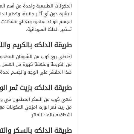
طريقة الدلكه بالأفوكادو و
المكونات الطبيعية واحدة من أهم ال
طريقة الدلكه بالحليب واللوز
البشرة دون أي آثار جانبية، وتعتبر ال
الجسم فوائد ساحرة وتعالج مشكلات ا
طريقة الدلكه بماتشا الشاي
تحضير الدلكا السودانية.
طريقة الدلكه بالكريم واللو
فائدة استخدام زيت الزيتون 
فائدة استخدام زيت جوز اله
اخلطي ربع كوب من الشوفان المطحون 
فائدة استخدام الشاي الأخض
من الكريمة وملعقة كبيرة من العسل
هذا المقشر على الوجه والجسم لمدة ثل
الزبادي ودقيق الحمص
طريقة الدلكه بزيت ثمر الو
البابايا والموز
ضعي كوب من السكر المطحون في وعاء
جل الصبار
من زيت ثمر الورد، امزجي المكونات 
دقيق الشوفان
اشطفيه بالماء الفاتر.
طريقة الدلكه بالسكر والت