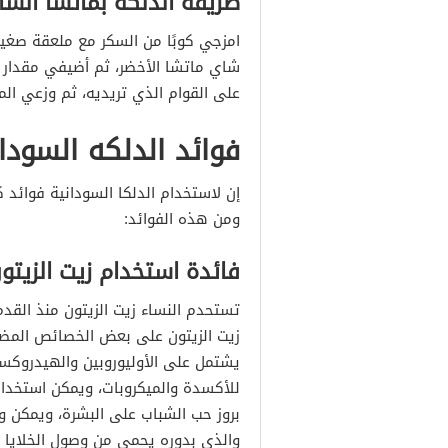
طريقة الدلكه بماتشا الش
امزجي كوبًا من السكر مع ملعقة صغي
شاي ماتشا الأخضر، ثم أضيفي مقدار 
على القوام الذي تريديه، ثم وزعي ال
فوائد الدلكه السودا
إن لاستخدام الدلكا السودانية فوائد ك
ومن هذه الفوائد:
فائدة استخدام زيت الزيتو
تستحدم النساء زيت الزيتون منذ القد
زيت الزيتون على بعض الخصائص المضادة
يشتمل على الأوليوروبين والهيدرو
للأكسدة والميكروبات، ويمكن استخدام 
بروز حب الشباب على البشرة، ويمكن 
والذي بدوره يحمي من وصول الخلايا 