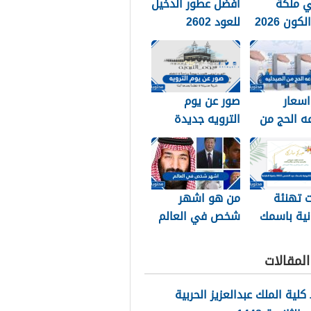
 ملكة
افضل عطور الدخيل
ون 2026
للعود 2602
اسعار
صور عن يوم
ه الحج من
الترويه جديدة
2026
ومميزة 2026
 تهنئة
من هو اشهر
نية باسمك
شخص في العالم
عيد الاضحى 2026
2026
للطباعة
لمقالات
لية الملك عبدالعزيز الحربية