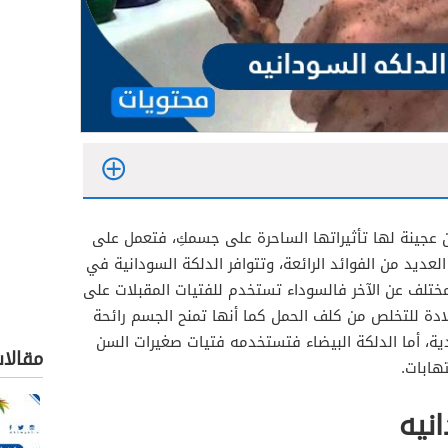
عجينة لها تأثيراتها الساحرة على جسمكِ، فتعمل على
العديد من الفوائد الرائعة، وتتوافر الدلكة السودانية في
مختلف عن الآخر فالسوداء تستخدم للفتيات المقبلات على
لادة للتخلص من كلف الحمل كما أنها تمنح الجسم رائحة
اح والشاي الأخضر
ة، أما الدلكة البيضاء فتستخدمه فتيات صغيرات السن
عسل والزبادي
مقالا
هابات.
وجوز الهند
نيه
ن وجوز الهند