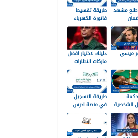
طلع مشهد
طريقة تقسيط
ضمان
فاتورة الكهرباء
ي 1448
في السعودية
1448 – 2026
ر ميسي
دليلك لاختيار افضل
ماركات النظارات
الشمسية: سر
أناقة نجوم الرياضة
والموضة
حكمة
طريقة التسجيل
ل الشخصية
في منصة ادرس
في السعودية
1448