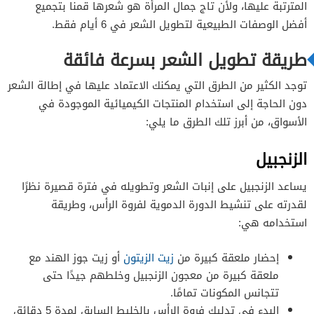
المترتبة عليها، ولأن تاج جمال المرأة هو شعرها قمنا بتجميع
البيض
أفضل الوصفات الطبيعية لتطويل الشعر في 6 أيام فقط.
طريقة تطويل الشعر بسرعة فائقة
الفازلين لتطويل الشعر
توجد الكثير من الطرق التي يمكنك الاعتماد عليها في إطالة الشعر
الفازلين لفك تشابك الشعر
دون الحاجة إلى استخدام المنتجات الكيميائية الموجودة في
الفازلين للشعر المتساقط
الأسواق، من أبرز تلك الطرق ما يلي:
الزنجبيل
يساعد الزنجبيل على إنبات الشعر وتطويله في فترة قصيرة نظرًا
لقدرته على تنشيط الدورة الدموية لفروة الرأس، وطريقة
استخدامه هي:
إحضار ملعقة كبيرة من
زيت الزيتون
أو زيت جوز الهند مع
ملعقة كبيرة من معجون الزنجبيل وخلطهم جيدًا حتى
تتجانس المكونات تمامًا.
البدء في تدليك فروة الرأس بالخليط السابق لمدة 5 دقائق