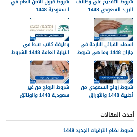
شروط التقديم على وظائف
شروط قبول الامن العام في
البريد السعودي 1448
السعودية 1448
اسماء القبائل النازحة في
وظيفة كاتب ضبط في
جازان 1448 وما هي شروط
النيابة العامة 1448 الشروط
تجنيسها
وطريقة التقديم
شروط زواج السعودي من
شروط الزواج من غير
أجنبية 1448 والأوراق
سعودية 1448 والوثائق
المطلوبة
اللازمة
أحدث المقالات
شروط نظام الترقيات الجديد 1448