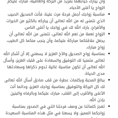
وأن يبارك حياتهما بمزيد من البركة والعافية، مبارك عليكم
الزواج يا أغلى الأحباء.
مناسبة زواجك أجمل فرحة مرت علينا، فأنت الصديق الحبيب
الذي نتمنى له من الله تعالى أن يباركه بالكثير من الخيرات
والأفراح، بارك الله لك في زواجك يا أغلى الناس.
الزواج نعمة من نعم الله تعالى، نتمنى من الله تعالى أن
يجعل علاقتكما مباركة عليكما، وأن ينجب منكما كل الطيب،
زواج مبارك.
بمناسبة زواج الصديق والأخ العزيز لا يسعني إلا أن أشكر الله
تعالى متمنيا لك التوفيق والسعادة على قلبك العزيز، وأسأل
الله تعالى أن تكون مناسبة غالية تدوم ذكراها وسعادتها
مدى الحياة.
ببالغ المحبة وبكلمات عطرة من قلب صادق أسأل الله تعالى
لك كل البركة والتوفيق بمناسبة زواجك العزيز، ودائما أنت
الأغلى والأقرب إلى القلب، مبارك عليكما وبالرفاه والبنين
بإذن الله.
تعجز كلماتنا عن وصف فرحتنا التي في الصدور بمناسبة
زواجكما المميز، ولا يسعنا في مثل هذه المناسبة السعيدة