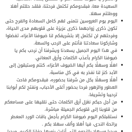
السعيدة معا، فبقدومكم تكتمل فرحتنا، فلقد حللتم أهلا
ووطئتم سهلا.
اليوم يوم العروسين نتمنى لهم كامل السعادة والفرح حتى
تكون ذكرى زواجهما ذكرى عزيزة على قلوبهم مدى الحياة،
وفرحتهم لن تكتمل إلا بتشريفكم لنا ضيوفنا الأعزاء، تفضلوا
وشاركونا سعادتنا فأنتم على الرحب والسعة.
في هذا اليوم الجميل يسعدنا ويشرفنا أن نرحب بكم يا
ضيوفنا الكرام بأعذب الكلمات وأرق المعاني.
اهلًا وسهلًا بكم أيها الضيوف الأعزاء، كنتم وستبقون إلى
الأبد كنز لنا نفخر به في كل مناسبة.
أهلًا وسهلًا بكل من شرفنا بحضوره، فبقدومكم فاحت
العطور والزهور فرحا بحضور أغلى الأحباب، ونفتح لكم أبوابنا
ترحيبا وتشريفا.
من أجل حبكم نغزل أرق الكلمات حتى نلقيها على مسامعكم
من قلوبنا إلى قلوبكم الجميلة مباشرة.
نستقبلكم اليوم ضيوفنا الكرام بأجمل باقات الورد المعطر
برائحة الندى، فيا أهلا وألف سهلا بكم .
مرحبا وسهلا بالنجوم التي أنارت بنورها حفلنا الكريم، مرحبا