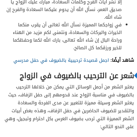
إلا نشر آيات الفرح وكلمات السعادة، مبارك عليك الزواج يا
صديق العمر، نسأل الله أن يدوم عليكما السعادة والفرح إن
شاء الله.
في زواجكما المميزة نسأل الله تعالى أن يقرب منكما
الخيرات والبركات والسعادة، ونتمنى لكم مزيد من الهناء
وراحة البال إن شاء الله تعالى، بارك الله لكما وحفظكما
للخير ورزقكما كل الصالح.
شاهد أيضًا:
اجمل قصيدة ترحيبية بالضيوف في حفل مدرسي
شعر عن الترحيب بالضيوف في الزواج
يعتبر الشعر من أجمل الوسائل التي يمكن من خلالها الترحيب
بالضيوف في مناسبة الزواج عند قدومهم إلى حفل الزفاف، حيث
يعتبر الشعر وسيلة مميزة للتعبير عن مدى الفرحة والسعادة
والتقدير للضيوف الحاضرين في حفل الزفاف، وهذه بعض أبيات
الشعر المميزة التي ترحب بضيوف العرس بكل احترام وتبجيل، وهي
على النحو التالي: