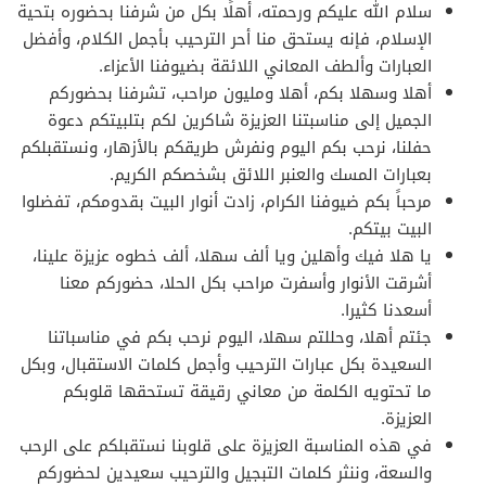
سلام الله عليكم ورحمته، أهلًا بكل من شرفنا بحضوره بتحية
الإسلام، فإنه يستحق منا أحر الترحيب بأجمل الكلام، وأفضل
العبارات وألطف المعاني اللائقة بضيوفنا الأعزاء.
أهلا وسهلا بكم، أهلا ومليون مراحب، تشرفنا بحضوركم
الجميل إلى مناسبتنا العزيزة شاكرين لكم بتلبيتكم دعوة
حفلنا، نرحب بكم اليوم ونفرش طريقكم بالأزهار، ونستقبلكم
بعبارات المسك والعنبر اللائق بشخصكم الكريم.
مرحباً بكم ضيوفنا الكرام، زادت أنوار البيت بقدومكم، تفضلوا
البيت بيتكم.
يا هلا فيك وأهلين ويا ألف سهلا، ألف خطوه عزيزة علينا،
أشرقت الأنوار وأسفرت مراحب بكل الحلا، حضوركم معنا
أسعدنا كثيرا.
جئتم أهلا، وحللتم سهلا، اليوم نرحب بكم في مناسباتنا
السعيدة بكل عبارات الترحيب وأجمل كلمات الاستقبال، وبكل
ما تحتويه الكلمة من معاني رقيقة تستحقها قلوبكم
العزيزة.
في هذه المناسبة العزيزة على قلوبنا نستقبلكم على الرحب
والسعة، وننثر كلمات التبجيل والترحيب سعيدين لحضوركم