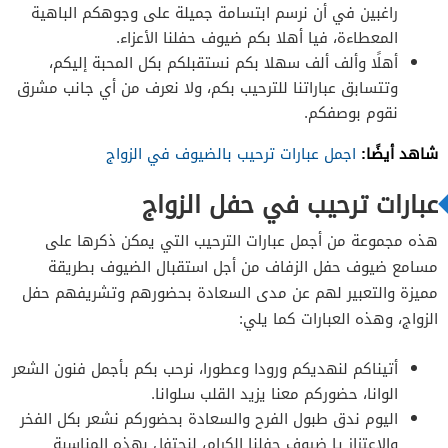
راغبين في أن نرسم ابتسامة جميلة على وجوهكم الباهية
المعطاءة، فيا أهلا بكم ضيوف حفلنا الأعزاء.
أهلًا وألف ألف سهلا بكم نستقبلكم بكل المحبة إليكم،
وتتسابق عباراتنا للترحيب بكم، ولا نعرف من أي جانب مشرق
نقوم بوصفكم.
شاهد أيضًا:
اجمل عبارات ترحيب بالضيوف في الزواج
عبارات ترحيب في حفل الزواج
هذه مجموعة من أجمل عبارات الترحيب التي يمكن ذكرها على
مسامع ضيوف حفل الزفاف من أجل استقبال الضيوف بطريقة
مميزة والتعبير لهم عن مدى السعادة بحضورهم وتشريفهم حفل
الزواج، وهذه العبارات كما يلي:
أتيناكم لنهديكم ورودا وعطورا، نرحب بكم بأجمل فنون الشعر
الوانا، حضوركم معنا يزيد القلب سلوانا.
اليوم ندق طبول الفرح والسعادة بحضوركم نشعر بكل الفخر
والاعتزاز يا ضيوف حفلنا الكرام، لنحتفل بهذه المناسبة