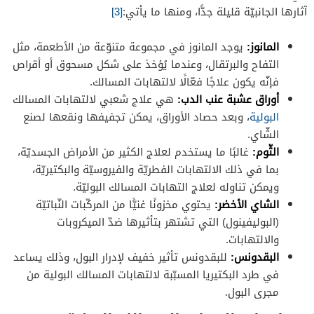
آثارها الجانبيّة قليلة جدًّا، ومنها ما يأتي:
[3]
المانوز:
يوجد المانوز في مجموعة متنوّعة من الأطعمة، مثل
التفاح والبرتقال، وعندما يُؤخذ على شكل مسحوق أو أقراص
فإنّه يكون علاجًا فعّالًا لالتهابات المسالك.
أوراق عشبة عنب الدب:
هي علاج شعبي لالتهابات المسالك
البولية
، وبعد حصاد الأوراق، يمكن تجفيفها ونقعها لصنع
الشّاي.
الثّوم:
غالبًا ما يستخدم لعلاج الكثير من الأمراض الجسديّة،
بما في ذلك الالتهابات الفطريّة والفيروسيّة والبكتيريّة،
ويمكن تناوله لعلاج التهابات المسالك البوليّة.
الشاي الأخضر:
يحتوي مخزونًا غنيًّا من المركّبات النّباتيّة
(البوليفينول) التي تشتهر بتأثيرها ضدّ الميكروبات
والالتهابات.
البقدونس:
للبقدونس تأثير خفيف لإدرار البول، وذلك يساعد
في طرد البكتيريا المسبّبة لالتهابات المسالك البولية من
مجرى البول.