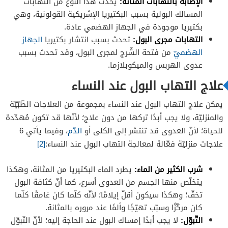
الإصابة بالتهابات المثانة:
يحدث هذا النّوع من التهابات
المسالك البولية بسبب البكتيريا الإشريكية القولونية، وهي
بكتيريا موجودة في الجهاز الهضمي عادة.
التهابات مجرى البول:
تحدث بسبب انتشار بكتيريا
الجهاز
الهضميّ
من فتحة الشّرج لمجرى البول، وقد تحدث بسبب
عدوى الهربس والميكوبلازما.
علاج التهاب البول عند النساء
يمكن علاج التهاب البول عند النساء بمجموعة من العلاجات الطّبّيّة
والمنزليّة، ولا يجب أبدًا تركها من دون علاج؛ لأنّها قد تكون مُهدّدة
للحياة؛ لأنّ العدوى قد تنتشر إلى الكلى أو
الدّم
، وفيما يأتي 6
علاجات منزليّة فعّالة لمعالجة التهاب البول عند النساء:
[2]
شرب الكثير من الماء:
يطرد الماء البكتيريا من المثانة، وهكذا
يتخلّص منها الجسم من العدوى أسرع، كما أنّ كثافة البول
تخفّ؛ وهكذا سيكون أقلّ إيلامًا؛ لأنّه كلّما كان غامقًا كلّما
كان مركّزًا وسبّب تهيّجًا وألمًا عند مروره بالمثانة.
التّبوّل:
لا يجب أبدًا إمساك البول عند الحاجة إليه؛ لأنّ التّبوّل