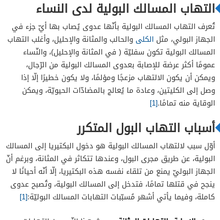
التهاب المسالك البولية لدى النساء
تُعرف التهاب المسالك البولية بأنّها عدوى يُصاب بها أيّ جزء في
الجهاز البولي، مثل
الكلى
والحالب والمثانة والإحليل، وأغلب التهاب
المسالك البولية تكون سفليّة ( في المثانة والإحليل)، والنّساء
عمومًا أكثر عرضة للإصابة بعدوى المسالك البولية من الرّجال،
ويمكن أن يكون الالتهاب مزعجًا ومؤلمًا، ولا يكون خطيرًا إلّا إذا
وصل إلى الكليتين، وعادة ما يُعالج بالمضادّات الحيويّة، ويمكن
الوقاية منه تمامًا.
[1]
أسباب التهاب البول المتكرر
أوّل سبب لالتهاب المسالك البولية هو دخول البكتيريا إلى المسالك
البولية، عن طريق مجرى البول، وعندها تتكاثر في المثانة، وبرغم أنّ
الجهاز البوليّ يمنع من تلقاء نفسه هذه البكتيريا، إلّا أنّه أحيانًا لا
ينجح في قتلها تمامًا، فتدخل إلى المسالك البولية، وتُصبح عدوى
كاملة، وفيما يأتي أشهر مُسبّبات التهابات المسالك البوليّة:
[1]