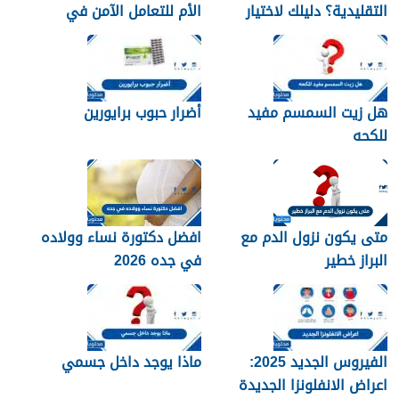
التقليدية؟ دليلك لاختيار
الأم للتعامل الآمن في
النوع الأنسب لبشرتك
المنزل
هل زيت السمسم مفيد
أضرار حبوب برايورين
للكحه
متى يكون نزول الدم مع
افضل دكتورة نساء وولاده
البراز خطير
في جده 2026
الفيروس الجديد 2025:
ماذا يوجد داخل جسمي
اعراض الانفلونزا الجديدة