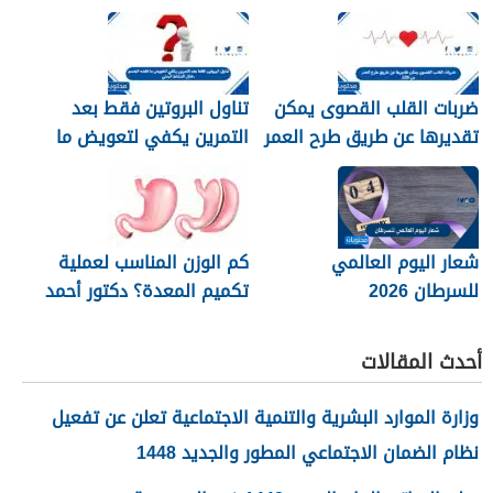
وطرق العلاج
ضربات القلب القصوى يمكن
تناول البروتين فقط بعد
تقديرها عن طريق طرح العمر
التمرين يكفي لتعويض ما
من 220
فقده الجسم خلال النشاط
البدني
شعار اليوم العالمي
كم الوزن المناسب لعملية
للسرطان 2026
تكميم المعدة؟ دكتور أحمد
المصري استشاري جراحات
السمنة في مصر
أحدث المقالات
وزارة الموارد البشرية والتنمية الاجتماعية تعلن عن تفعيل
نظام الضمان الاجتماعي المطور والجديد 1448