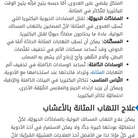
المتكرّر يقضي على العدوى، أمّا حبسه يتيح فإنّه يتيح الوقت
للبكتيريا للتّكاثر في المثانة.
المضادّات الحيويّة:
تقتل المضادات الحيوية البكتيريا التي
تُسبّب العدوى في المثانة؛ لأنّ المصابين بالتهاب المسالك
البولية، عادة ما يحتاجون مضادًّا حيويًّا لقتل البكتيريا.
المسكّنات:
يمكن أن تسبّب التهابات المثانة الحادّة ألمًا في
الحوض، وقد تُساعد مسكنات الألم في تخفيف تقلّصات
البطن، وآلام الظّهر، وأيّ إزعاج آخر يشعر به المصاب.
الوسادات الدّافئة:
تُساعد الوسادات الدّافئة في تخفيف ألم
التهابات
المثانة
، وتزداد فائدتها عند استخدامها مع الأدوية.
اللّباس المناسب:
تتكاثر البكتيريا في البيئات الدّافئة والرّطبة،
ويمكن أن يزيد ارتداء الجينز والملابس الضّيّقة الأخرى،
احتماليّة تكاثر البكتيريا.
علاج التهاب المثانة بالأعشاب
يمكن علاج التهاب المسالك البولية بالمضادّات الحيويّة، لكنّ
احتماليّة عودتها كبيرة جدًّا، ولا يمكن الاستمرار في أخذ الأدوية
في كلّ مرّة؛ لذا من الأفضل أخذ العلاجات العشبيّة المُجرّبة؛ لأنّ