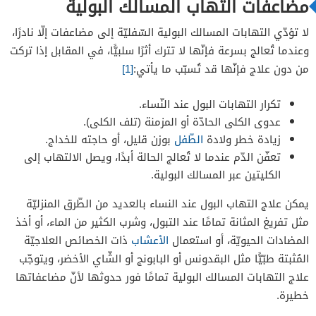
مضاعفات التهاب المسالك البولية
لا تؤدّي التهابات المسالك البولية السّفليّة إلى مضاعفات إلّا نادرًا،
وعندما تُعالج بسرعة فإنّها لا تترك أثرًا سلبيًّا، في المقابل إذا تركت
من دون علاج فإنّها قد تُسبّب ما يأتي:
[1]
تكرار التهابات البول عند النّساء.
عدوى الكلى الحادّة أو المزمنة (تلف الكلى).
زيادة خطر ولادة
الطّفل
بوزن قليل، أو حاجته للخداج.
تعفّن الدّم عندما لا تُعالج الحالة أبدًا، ويصل الالتهاب إلى
الكليتين عبر المسالك البولية.
يمكن علاج التهاب البول عند النساء بالعديد من الطّرق المنزليّة
مثل تفريغ المثانة تمامًا عند التبول، وشرب الكثير من الماء، أو أخذ
المضادات الحيويّة، أو استعمال
الأعشاب
ذات الخصائص العلاجيّة
المُثبتة طبّيًّا مثل البقدونس أو البابونج أو الشّاي الأخضر، ويتوجّب
علاج التهابات المسالك البولية تمامًا فور حدوثها لأنّ مضاعفاتها
خطيرة.