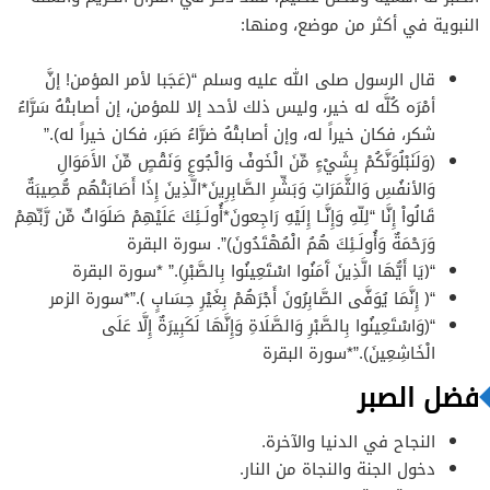
النبوية في أكثر من موضع، ومنها:
قال الرسول صلى الله عليه وسلم “(عَجَبا لأمر المؤمن! إنَّ
أمْرَه كُلَّه له خير، وليس ذلك لأحد إلا للمؤمن، إن أصابتْهُ سَرَّاءُ
شكر، فكان خيراً له، وإن أصابتْهُ ضرَّاءُ صَبَر، فكان خيراً له).”
(وَلَنَبْلُوَنَّكُمْ بِشَيْءٍ مِّنَ الْخَوفْ وَالْجُوعِ وَنَقْصٍ مِّنَ الأَمَوَالِ
وَالأنفُسِ وَالثَّمَرَاتِ وَبَشِّرِ الصَّابِرِينَ*الَّذِينَ إِذَا أَصَابَتْهُم مُّصِيبَةٌ
قَالُواْ إِنَّا “لِلّهِ وَإِنَّـا إِلَيْهِ رَاجِعونَ*أُولَـئِكَ عَلَيْهِمْ صَلَوَاتٌ مِّن رَّبِّهِمْ
وَرَحْمَةٌ وَأُولَـئِكَ هُمُ الْمُهْتَدُونَ)”. سورة البقرة
“﴿يَا أَيُّهَا الَّذِينَ آَمَنُوا اسْتَعِينُوا بِالصَّبْرِ).” *سورة البقرة
“﴿ إِنَّمَا يُوَفَّى الصَّابِرُونَ أَجْرَهُمْ بِغَيْرِ حِسَابٍ ﴾.”*سورة الزمر
“(وَاسْتَعِينُوا بِالصَّبْرِ وَالصَّلَاةِ وَإِنَّهَا لَكَبِيرَةٌ إِلَّا عَلَى
الْخَاشِعِينَ).”*سورة البقرة
فضل الصبر
النجاح في الدنيا والآخرة.
دخول الجنة والنجاة من النار.