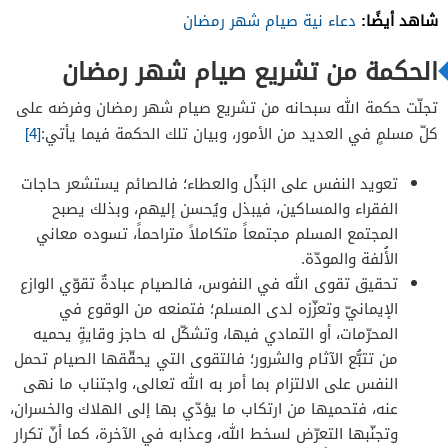
شاهد أيضًا:
دعاء نية صيام شهر رمضان
الحكمة من تشريع صيام شهر رمضان
تجلّت حكمة الله سبحانه من تشريع صيام شهر رمضان وفرضه على
كلّ مسلمٍ في العديد من الأمور، وبيان تلك الحكمة فيما يأتي:
[4]
تعويد النفس على البَذْل والعطاء؛ فالصائم يستشعر حاجات
الفقراء والمساكين، فيبذل ويُحسن إليهم، وبذلك يصبح
المجتمع المسلم مجتمعاً متكاملاً متراحماً، تسوده معاني
الأُلفة والمودّة.
تحقيق تقوى الله في النفوس، فالصيام عبادةٌ تقوّي الوازع
الإيمانيّ وتعزّزه لدى المسلم؛ فتمنعه من الوقوع في
المحرّمات، أو التمادي فيها، وتشكّل له حاجز وقايةٍ يحميه
من تتبُّع الآثام والشرور؛ فالتقوى التي يحقّقها الصيام تحمل
النفس على الالتزام بما أمر به الله تعالى، واجتناب ما نهى
عنه، فتحميها من ارتكاب ما يؤدّي بها إلى الهلاك والخسران،
وتجنّبها التعرّض لسخط الله، وعذابه في الآخرة، كما أنّ تكرار