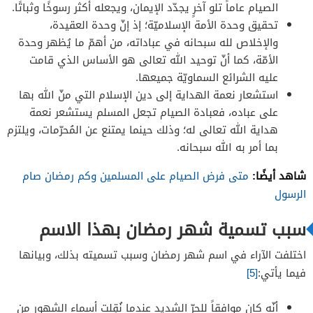
الصيام عاماً تلو آخرٍ يجدّد الإيمان، ويجعله أكثر رسوخًا وثباتًا.
تحقيق وحدة الأمة الإسلاميّة؛ إذ إنّ وحدة العقيدة،
والإخلاص لله سبحانه في عباداته، من أهمّ ما يُظهر وحدة
الأمّة، كما أنّ توحيد الله تعالى هو الأساس الذي قامت
عليه الشرائع السماويّة جميعها.
استشعار نعمة الهداية إلى دين الإسلام التي منّ الله بها
على عباده، فعبادة الصيام تجعل المسلم يستشعر نعمة
هداية الله تعالى له؛ وذلك حينما يمتنع عن المُحرّمات، ويلتزم
بما أمر به الله سبحانه.
شاهد أيضًا:
متى فرض الصيام على المسلمين وكم رمضان صام
الرسول
سبب تسمية شهر رمضان بهذا الاسم
اختلفت الآراء في اسم شهر رمضان وسبب تسميته بذلك، وبيانها
فيما يأتي:
[5]
أنّه كان موافقاً للحرّ الشديد عندما نُقِلت أسماء الشهور من