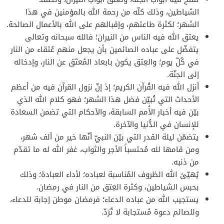
الشياطين، وذلك كلّه من رحمة الله بالمؤمنين في هذا
الشهر؛ لكثرة طاعتهم، وإقبالهم على الله بالأعمال الصالحة.
يعتق الله فيه الناس من النيران؛ فالله سبحانه وتعالى
يتفضّل على عباده الصائمين بأن يجعل منهم عُتقاء من النار
في كُلّ يوم؛ والعِتق يكون بابعاد المُعتَق عن النار، وإدخاله
إلى الجنّة.
أنزل الله فيه القُرآن الكريم؛ إذ إنّ نزول القرآن فيه من أعظم
الأحداث التي تُبيّن فضل هذا الشهر؛ فهو كلام الله الذي
بيّن فيه أخبار الأُمم السابقة، والأحكام التي تضمن السعادة
للإنسان في الدُّنيا والآخرة.
يتضمّن ليلة القدر التي بيّن النبيّ أنّها خير من ألف شهر،
ومن قامها لله مُحتسباً الأجر والثواب، غفر الله له ما تقدّم
من ذنبه.
يُهيّئ الله الظروف المُناسبة لعباده؛ لأداء العبادة؛ وذلك
بحبس الشياطين، وكثرة العِتق من النار في رمضان.
يستجيب الله من عباده الدعاء؛ فرمضان موطن إجابة للدعاء،
وللصائم دعوة مُستجابة لا تُرَدّ.