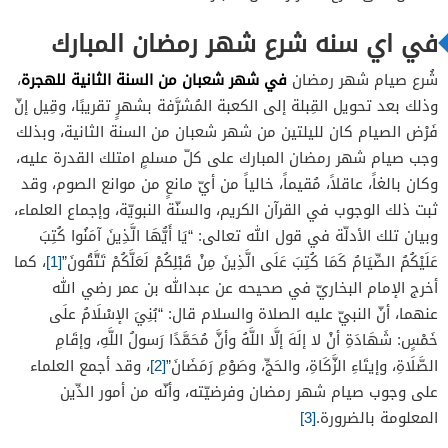
في اي سنه شرع شهر رمضان المبارك
في شهر شعبان من السنة الثانية للهجرة
شُرع صيام شهر رمضان
،
وذلك بعد تحويل القِبلة إلى الكعبة المُشرَّفة بشهرٍ تقريبًا، وقِيل إنّ
فَرْض الصيام كان لليلتين من شهر شعبان من السنة الثانية، وبذلك
وجب صيام شهر رمضان المبارك على كلّ مسلمٍ امتلك القدرة عليه،
وكان بالغاً، عاقلاً، مُقيماً، خالياً من أيّ مانعٍ من موانع الصوم، وقد
ثبت ذلك الوجوب في القرآن الكريم، والسنّة النبويّة، وإجماع العلماء،
وبيان تلك الأدلّة في قول الله تعالى: “يَا أَيُّهَا الَّذِينَ آمَنُوا كُتِبَ
عَلَيْكُمُ الصِّيَامُ كَمَا كُتِبَ عَلَى الَّذِينَ مِنْ قَبْلِكُمْ لَعَلَّكُمْ تَتَّقُونَ”
[1]
، كما
أخرج الإمام البخاريّ في صحيحه عن عبدالله بن عمر رضي الله
عنهما، أنّ النبيّ عليه الصلاة والسلام قال: “بُنِيَ الإسْلَامُ علَى
خَمْسٍ: شَهَادَةِ أنْ لا إلَهَ إلَّا اللَّهُ وأنَّ مُحَمَّدًا رَسولُ اللَّهِ، وإقَامِ
الصَّلَاةِ، وإيتَاءِ الزَّكَاةِ، والحَجِّ، وصَوْمِ رَمَضَانَ”
[2]
، وقد أجمع العلماء
على وجوب صيام شهر رمضان وفرضيّته، وأنّه من أمور الدِّين
المعلومة بالضرورة.
[3]