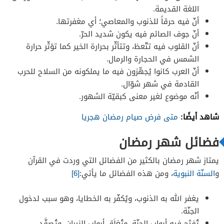
اللغة القديمة.
أنّ فيه حرقاً للذنوب والمعاصي؛ أي مغفرتها.
أنّ جوف الصائم فيه يكون شديد الحرّ.
أنّ القلوب فيه تتّعظ، وتتأثّر بحرارة الخير كما تؤثّر حرارة
الشمس في الحجارة والرمال.
أنّ العرب كانوا يُجهّزون فيه ما يملكونه من السلاح للحرب
القادمة في شهر شوّال.
أنّه موضوع لغير معنى كبقيّة الشهور.
شاهد أيضًا:
متى فرض صيام رمضان هجريا
فضائل شهر رمضان
يمتاز شهر رمضان بالكثير من الفضائل التي وردت في القرآن
و
السنّة النبوية
، ومن هذه الفضائل ما يأتي:
[6]
يغفر الله به الذنوب، ويُكفّر به الخطايا، وهو سبب لدخول
الجنّة.
تُفتَح فيه أبواب الجنّة، وتُغلَق أبواب النيران، وتُصفَّد