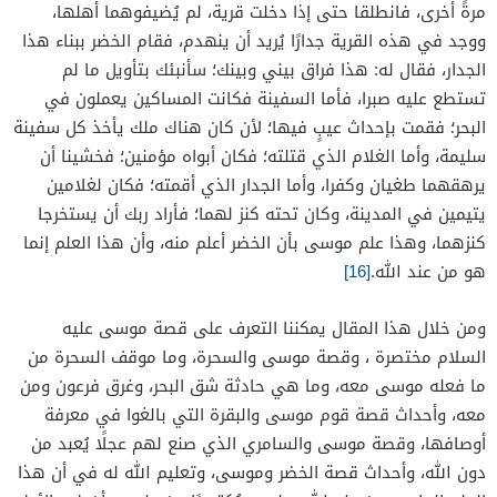
مرةً أخرى، فانطلقا حتى إذا دخلت قرية، لم يُضيفوهما أهلها،
ووجد في هذه القرية جدارًا يُريد أن ينهدم، فقام الخضر ببناء هذا
الجدار، فقال له: هذا فراق بيني وبينك؛ سأنبئك بتأويل ما لم
تستطع عليه صبرا، فأما السفينة فكانت المساكين يعملون في
البحر؛ فقمت بإحداث عيبٍ فيها؛ لأن كان هناك ملك يأخذ كل سفينة
سليمة، وأما الغلام الذي قتلته؛ فكان أبواه مؤمنين؛ فخشينا أن
يرهقهما طغيان وكفرا، وأما الجدار الذي أقمته؛ فكان لغلامين
يتيمين في المدينة، وكان تحته كنز لهما؛ فأراد ربك أن يستخرجا
كنزهما، وهذا علم موسى بأن الخضر أعلم منه، وأن هذا العلم إنما
هو من عند الله.
[16]
ومن خلال هذا المقال يمكننا التعرف على قصة موسى عليه
السلام مختصرة ، وقصة موسى والسحرة، وما موقف السحرة من
ما فعله موسى معه، وما هي حادثة شق البحر، وغرق فرعون ومن
معه، وأحداث قصة قوم موسى والبقرة التي بالغوا في معرفة
أوصافها، وقصة موسى والسامري الذي صنع لهم عجلًا يُعبد من
دون الله، وأحداث قصة الخضر وموسى، وتعليم الله له في أن هذا