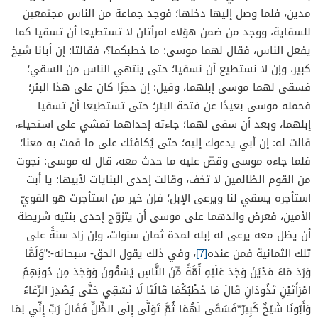
مدين، فلما وصل إليها دخلها؛ فوجد جماعة من الناس مجتمعين
للسقاية، ووجد من ضمن هؤلاء امرأتان لا تستطيعا أن تسقيا كما
يفعل الناس، فقال لهما موسى: ما خطبكما؟، فقالتا: إن أبانا شيخ
كبير، وإن لا نستطيع أن نسقيا؛ حتى ينتهي الناس من السقي؛
فسقى لهما موسى إبلهما، وقيل: إن حجرًا كان على هذا البئر؛
فحمله موسى بعيدًا عن فتحة البئر؛ حتى تستطيعا أن تسقيا
إبلهما، وبعد أن سقى لهما؛ جاءته إحداهما تمشي على استحياء،
قالت له: إن أبي يدعوك إليه؛ حتى يُكافئك على ما قمت به معنا؛
فلما جاءه موسى وقصّ عليه ما حدث معه، قال له موسى: نجوت
من القوم الظالمين لا تخف، وقالت إحدى البنايات لأبيها: يا أبت
استأجره يسقي لنا ويرعى الإبل؛ فإن خير من استأجرت هو القويّ
الأمين، فعرض والدهما على موسى أن يتزوّج إحدى بنتيه شريطة
أن يظل معه يرعى له إبله لمدة ثمان سنوات، وإن زاد سنةً على
تلك الثمانية فمن عنده
[7]
، وفي ذلك يقول الحق- سبحانه-:”وَلَمَّا
وَرَدَ مَاءَ مَدْيَنَ وَجَدَ عَلَيْهِ أُمَّةً مِّنَ النَّاسِ يَسْقُونَ وَوَجَدَ مِن دُونِهِمُ
امْرَأَتَيْنِ تَذُودَانِ قَالَ مَا خَطْبُكُمَا قَالَتَا لَا نَسْقِي حَتَّى يُصْدِرَ الرِّعَاءُ
وَأَبُونَا شَيْخٌ كَبِيرٌ*فَسَقَى لَهُمَا ثُمَّ تَوَلَّى إِلَى الظِّلِّ فَقَالَ رَبِّ إِنِّي لِمَا