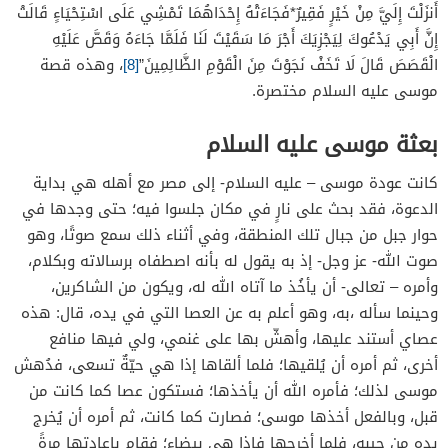
أَنزَلْتَ إِلَيَّ مِنْ خَيْرٍ فَقِيرٌ*فَجَاءَتْهُ إِحْدَاهُمَا تَمْشِي عَلَى اسْتِحْيَاءٍ قَالَتْ
إِنَّ أَبِي يَدْعُوكَ لِيَجْزِيَكَ أَجْرَ مَا سَقَيْتَ لَنَا فَلَمَّا جَاءَهُ وَقَصَّ عَلَيْهِ
الْقَصَصَ قَالَ لَا تَخَفْ نَجَوْتَ مِنَ الْقَوْمِ الظَّالِمِينَ”
[8]
، وهذه قصة
موسى عليه السلام مختصرة.
بعثة موسى عليه السلام
كانت عودة موسى – عليه السلام- إلى مصر مع أهله هي بداية
الدعوة، فقد بحث على نارٍ في مكان جلسوا فيه؛ حتى وجدها في
حوار جبل من جبال تلك المنطقة، وفي أثناء ذلك سمع صوتًا، وهو
صوت الله- عز وجل- إذ به يقول له بأنه اصطفاه برسالاته وبكلام،
وأمره – تعالى- أن يأخُذ ما آتاه الله له، ويكون من الشاكرين،
وحينما سأله ،به، وهو أعلم به عن العصا التي في يده، قال: هذه
عصاي أستند عليها، وأهشّ بها على غنمي، ولي فيها منافع
أخرى، ثم أمره أن يُلقيها؛ فلما ألقاها إذا هي حيّةٌ تسعى، فدُهش
موسى لذلك؛ فأمره الله أن يأخذها؛ فستكون عصا كما كانت من
قبل، وبالفعل أخذها موسى؛ فصارت كما كانت، ثم أمره أن يُخرج
يده من جيبه، فلما أخرجها فإذا هي بيضاء؛ فقام بإعادتها مرةً