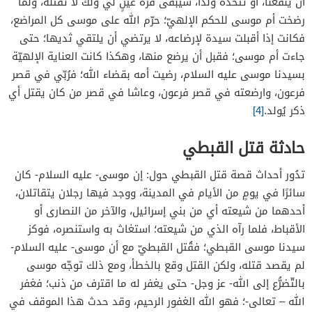
أن ينفعنا، أو تتخذه ولدًا، سيبقى قرة عينٍ لي ولك لا تقتله، ولما
رضخت أم موسى للحكم الإلهيّ؛ حرّم الله على موسى كل المراضع،
فكانت إذا أقبلت سيدة لإرضاعه، لا يرتضي أن يلتقي ثديها؛ حتى
جاءت أم موسى؛ فقبل أن يرضع منها، وهكذا كانت العناية الإلهيّة
بسيدنا موسى عليه السلام، رضيت أمه بقضاء الله؛ فرُبّي في قصر
فرعون، وارضعته في قصر فرعون، وعاشا في قصر من كان يقتل أي
ذكر يُولد.
[4]
حادثة قتل القبطي
تدُور أحداث قصة قتل القبطي حول: إن موسى- عليه السلام- كان
سائرًا في يومٍ من الأيام في المدينة، ووجد فيها رجلان يتقاتلان،
أحدهما من شيعته أي من بني إسرائيل، والآخر من النصارى أو
الأقباط، فلما رآه الذي من شيعته؛ استغاث به واستنصره، فوكز
سيدنا موسى القبطي؛ فقُتل القبطيّ مع أن موسى- عليه السلام-
لم يقصد قتله، ولكن القتل وقع بالخطأ، ومع ذلك توجّه موسى
بالتّضرُّع إلى الله- عز وجل- حتى يغفر له ما اقترف من ذنب؛ فغفر
الله – تعالى-؛ فهو الله الغفور الرحيم، وقد حدث هذا الموقف في