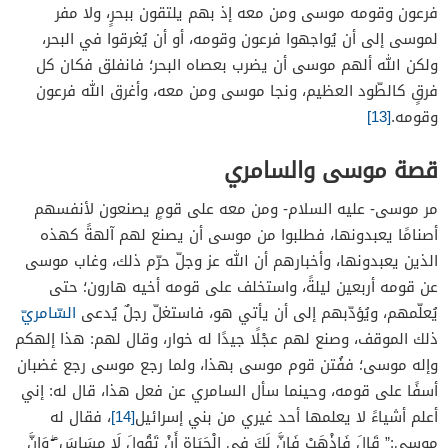
فرعون وقومه موسى ومن معه إذ بهم يلتقون ببحرٍ، ولا مفر
لموسى إلى أن يُواجهوا فرعون وقومه، أو أن يُغرقوا في البحر،
ولكن الله ألهم موسى أن يضرب بعصاه البحر؛ فانفلق فكان كل
فرقٍ كالطّود العظيم، ونجا موسى ومن معه، وأغرق الله فرعون
وقومه.
[13]
قصة موسى والسامري
مر موسى- عليه السلام- ومن معه على قومٍ يصنعون لأنفسهم
أصنامًا يعبدونها، فطلبوا من موسى أن يصنع لهم آلهةً كهذه
الذين يعبدونها، وأخبارهم أن الله عز وجلّ حرّم ذلك، وغاب موسى
عن قومه أربعين ليلةً، واستخلف على قومه أخيه هارون؛ حتى
يُعلّمهم، ويُؤدّبهم إلى أن يأتي هو، فاستغلّ رجلٌ يُدعى
السّامريّ
ذلك الموقف، وصنع لهم عجْلًا جيدًا له خوار، وقال لهم: هذا إلهكم
وإله موسى؛ ففُتن قوم موسى بهذا، ولما رجع موسى رجع غضبان
أسفًا على قومه، وحينما سأل السامري عن فعل هذا، قال له: إني
أعلم أشياءً لا يعلمها أحد غيري من بني إسرائيل
[14]
، فقال له
موسى:” قَالَ فَاذْهَبْ فَإِنَّ لَكَ فِي الْحَيَاةِ أَنْ تَقُولَ لَا مِسَاسَ ۖ وَإِنَّ