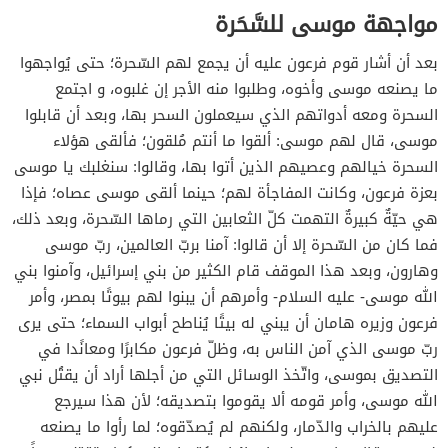
مواجهة موسى للسَّحَرة
بعد أن أشار قوم فرعون عليه أن يجمع لهم السّحرة؛ حتى يُواجهوا
ما يصنعه موسى وأخوه، وطلبوا منه الأجر إن غلبوه، و اجتمع
السحرة ومعه أدواتهم الذي سيعملون السحر بها، وبعد أن قابلوا
موسى، قال لهم موسى: ألقوا ما أنتم مُلقون؛ فألقى هؤلاء
السحرة خيالهم وعصيهم الذين أتوا بها، وقالوا: سنغلبك يا موسى
بعزة فرعون، وكانت المفاجأة لهم؛ حينما ألقى موسى عصاه؛ فإذا
هي حيّةٌ كبيرةٌ التهمت كلّ الثعابين التي رماها السّحرة، وبعد ذلك،
فما كان من السّحرة إلا أن قالوا: آمنا بربّ العالمين، ربّ موسى
وهارون، وبعد هذا الموقف قام الكثير من بني إسرائيل، وآمنوا بني
الله موسى- عليه السلام- وأمرهم أن يبنوا لهم بيوتًا بمصر، وأمر
فرعون وزيره هامان أن يبني له بيتًا يُناطح أبواب السماء؛ حتى يرى
ربّ موسى الذي آمن الناس به، وظلّ فرعون مكابرًا ومعانًدا في
التصديق بموسى، واتّخذ الوسائل التي من أجلها أراد أن يقتُل نبي
الله موسى، وأمر قومه ألا يقوموا بتصديقه؛ لأن هذا سيرجع
عليهم بالخراب والدّمار، ولكنهم لم يُصدّقوه؛ لما رأوا ما يصنعه