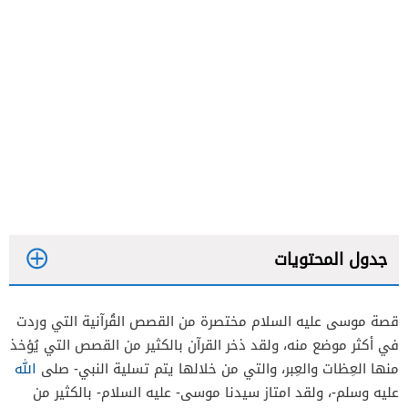
جدول المحتويات
قصة موسى عليه السلام مختصرة من القصص القُرآنية التي وردت
في أكثر موضع منه، ولقد ذخر القرآن بالكثير من القصص التي يُؤخذ
ولادة موسى وقصر فرعون
منها العِظات والعِبر، والتي من خلالها يتم تسلية النبي- صلى
الله
عليه وسلم-، ولقد امتاز سيدنا موسى- عليه السلام- بالكثير من
حادثة قتل القبطي