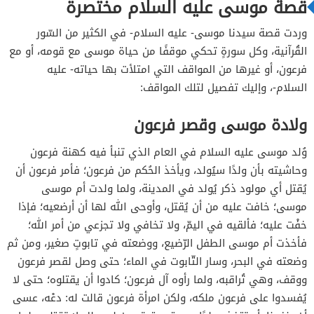
قصة موسى عليه السلام مختصرة
وردت قصة سيدنا موسى- عليه السلام- في الكثير من السّور
القُرآنية، وكل سورةٍ تحكي موقفًا من حياة موسى مع قومه، أو مع
فرعون، أو غيرها من المواقف التي امتلأت بها حياته- عليه
السلام-، وإليك تفصيل لتلك المواقف:
ولادة موسى وقصر فرعون
وُلد موسى عليه السلام في العام الذي تنبأ فيه كهنة فرعون
وحاشيته بأن ولدًا سيُولد، ويأخذ الحُكم من فرعون؛ فأمر فرعون أن
يُقتل أي مولود ذكر يُولد في المدينة، ولما ولدت أم موسى
موسى؛ خافت عليه من أن يُقتل، وأوحى الله لها أن أرضعيه؛ فإذا
خفْت عليه؛ فألقيه في اليمّ، ولا تخافي ولا تجزعي من أمر الله؛
فأخذت أم موسى الطفل الرّضيع، ووضعته في تابوتٍ صغير، ومن ثم
وضعته في البحر، وسار التّابوت في الماء؛ حتى وصل لقصر فرعون
ووقف، وهي تُراقبه، ولما رأوه آل فرعون؛ كادوا أن يقتلوه؛ حتى لا
يُفسدوا على فرعون ملكه، ولكن امرأة فرعون قالت له: دعْه، عسى