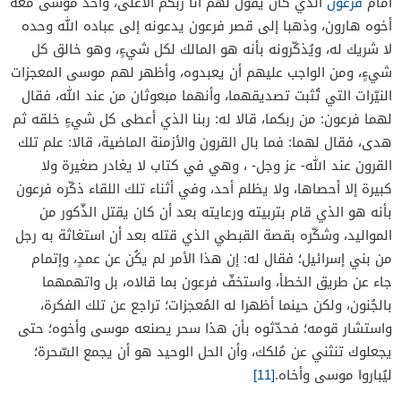
أمام
فرعون
الذي كان يقول لهم أنا ربكم الأعلى، وأخذ موسى معه
أخوه هارون، وذهبا إلى قصر فرعون يدعونه إلى عباده الله وحده
لا شريك له، ويُذكّرونه بأنه هو المالك لكل شيءٍ، وهو خالق كل
شيءٍ، ومن الواجب عليهم أن يعبدوه، وأظهر لهم موسى المعجزات
النيّرات التي تُثبت تصديقهما، وأنهما مبعوثان من عند الله، فقال
لهما فرعون: من ربكما، قالا له: ربنا الذي أعطى كل شيءٍ خلقه ثم
هدى، فقال لهما: فما بال القرون والأزمنة الماضية، قالا: علم تلك
القرون عند الله- عز وجل- ، وهي في كتاب لا يغادر صغيرة ولا
كبيرة إلا أحصاها، ولا يظلم أحد، وفي أثناء تلك اللقاء ذكّره فرعون
بأنه هو الذي قام بتربيته ورعايته بعد أن كان يقتل الذّكور من
المواليد، وشكّره بقصة القبطي الذي قتله بعد أن استغاثة به رجل
من بني إسرائيل؛ فقال له: إن هذا الأمر لم يكُن عن عمدٍ، وإتمام
جاء عن طريق الخطأ، واستخفّ فرعون بما قالاه، بل واتهمهما
بالجُنون، ولكن حينما أظهرا له المُعجزات؛ تراجع عن تلك الفكرة،
واستشار قومه؛ فحدّثوه بأن هذا سحر يصنعه موسى وأخوه؛ حتى
يجعلوك تنثني عن مُلكك، وأن الحل الوحيد هو أن يجمع السّحرة؛
ليُباروا موسى وأخاه.
[11]