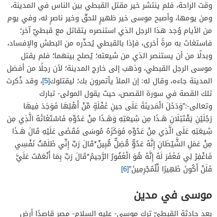
وقت الراحة، فلم ينتشر خير مقتل القبطي بين الناس في المدينة،
ومن يومها، وأصبح موسى خير ظهيرٍ للحقّ وخير ناصرٍ له، وفي يوم
من الأيام وُجد هذا الرجل الذي استنصره يتقاتل مع قبطيّ آخر؛
فاستغاث به مرةً أخرى، فإذا بالقبطي يُحذّره من البطش والإفساد،
وبدلًا من أن يستنصر الذي من شيعته؛ يُصلح بينهما؛ فلم يقتل
موسى الرجل القبطي، وذهب إلى خارج المدينة؛ لأن رجلًا من أفضل
المدينة جاءه، وقال له: إن الملأ يأتمرون بك؛ ليقتلوك
[5]
، وقد ذُكرت
تلك القصة في سورة القصص، حيث يقول المولى- تبارك
وتعالى-:”وَدَخَلَ الْمَدِينَةَ عَلَى حِينِ غَفْلَةٍ مِّنْ أَهْلِهَا فَوَجَدَ فِيهَا
رَجُلَيْنِ يَقْتَتِلَانِ هَـذَا مِن شِيعَتِهِ وَهَـذَا مِنْ عَدُوِّهِ فَاسْتَغَاثَهُ الَّذِي مِن
شِيعَتِهِ عَلَى الَّذِي مِنْ عَدُوِّهِ فَوَكَزَهُ مُوسَى فَقَضَى عَلَيْهِ قَالَ هَـذَا
مِنْ عَمَلِ الشَّيْطَانِ إِنَّهُ عَدُوٌّ مُّضِلٌّ مُّبِينٌ*قَالَ رَبِّ إِنِّي ظَلَمْتُ نَفْسِي
فَاغْفِرْ لِي فَغَفَرَ لَهُ إِنَّهُ هُوَ الْغَفُورُ الرَّحِيمُ*قَالَ رَبِّ بِمَا أَنْعَمْتَ عَلَيَّ
فَلَنْ أَكُونَ ظَهِيرًا لِّلْمُجْرِمِينَ”
[6]
موسى في مدين
بعد حادثة القبطيّ ترك موسى- عليه السلام- مصر قاصدًا أرض