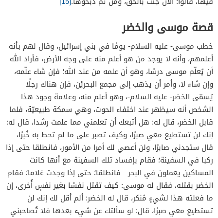
فيها، قالوا: الآن جئت بالحق، ومن ثم ذبحوها.
[15]
قصة موسى والخضر
خطب موسى- عليه السلام- يومًا في بني إسرائيل، وقال لهم بأنه
أعلمهم، وأنه لا يوجد من هو أعلم منه على وجه الأرض، فأراد الله
أن يُعلّم موسى درسًا، وهو أن علمه من عند الله؛ فإن شاء علّمه،
وإن شاء لا، وأمر أن يذهب إلى مجمع البحريْن، فإن هناك رجلًا
يُسمّى الخضر- عليه السلام-، وهو أعلم منه، وعلامة وجود هذا
الشخص أنه سيظهر عند اختفاء الحوت، وهي سمكة طبيعيّة، فلما
قابل الخضر، قال له: هل أتبعك أن تعلمني مما علمت رشدا، قال له:
إنك لن تستطيع معي صبرًا، وكيف تصبر على ما لم تحط به خُبرًا،
قال ستجدني صابرًا، ولن أعصي لك أمرا من الأمور، فانطلقا حتى إذا
ركبا في السفينة؛ فقام بإفساد تلك السفينة مع أنها كانت
المساكين يعملون في البحر فانطلقا؛ حتى إذا وجدت غلاما؛ فقام
الخضر بقتله، فقال له موسى: كيف تقتل نفسًا بغير نفسٍ أُخرى، إن
ما فعلته هذا لشيءٍ مُنكر، قال له الخضر: ألم أقل لك إنك لن
تستطيع معي صبرًا، قال: لو سألتك عن شيء بعدها فلا تُصاحبني