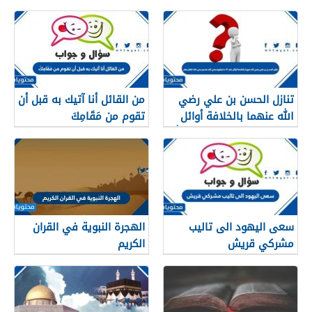
والمؤمنين عن المسجد
في بلاد السند.
الحرام كان في عام
تنازل الحسن بن علي رضي
من القائل أنا آتيك به قبل أن
الله عنهما بالخلافة أوائل
تقوم من مَقَامِكَ
عام 41 ه لمعاوية رضي الله
عنه وسمي ذلك العام بعام
سعى اليهود الى تاليب
الهجرة النبوية في القران
مشركي قريش
الكريم