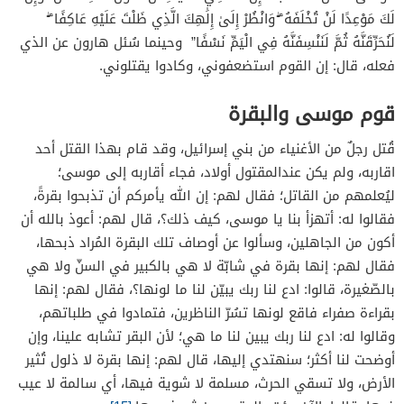
لَكَ مَوْعِدًا لَنْ تُخْلَفَهُ ۖ وَانْظُرْ إِلَىٰ إِلَٰهِكَ الَّذِي ظَلْتَ عَلَيْهِ عَاكِفًا ۖ
لَنُحَرِّقَنَّهُ ثُمَّ لَنَنْسِفَنَّهُ فِي الْيَمِّ نَسْفًا” وحينما سُئل هارون عن الذي
فعله، قال: إن القوم استضعفوني، وكادوا يقتلوني.
قوم موسى والبقرة
قُتل رجلٌ من الأغنياء من بني إسرائيل، وقد قام بهذا القتل أحد
اقاربه، ولم يكن عندالمقتول أولاد، فجاء أقاربه إلى موسى؛
ليُعلمهم من القاتل؛ فقال لهم: إن الله يأمركم أن تذبحوا بقرةً،
فقالوا له: أتهزأ بنا يا موسى، كيف ذلك؟، قال لهم: أعوذ بالله أن
أكون من الجاهلين، وسألوا عن أوصاف تلك البقرة المُراد ذبحها،
فقال لهم: إنها بقرة في شابّة لا هي بالكبير في السنّ ولا هي
بالصّغيرة، قالوا: ادع لنا ربك يبيّن لنا ما لونها؟، فقال لهم: إنها
بقراءة صفراء فاقع لونها تسُرّ الناظرين، فتمادوا في طلباتهم،
وقالوا له: ادع لنا ربك يبين لنا ما هي؛ لأن البقر تشابه علينا، وإن
أوضحت لنا أكثر؛ سنهتدي إليها، قال لهم: إنها بقرة لا ذلول تُثير
الأرض، ولا تسقي الحرث، مسلمة لا شوية فيها، أي سالمة لا عيب