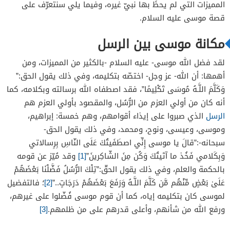
المميزات التي لم يحظَ بها نبيّ غيره، وفيما يلي سنتعرّف على
موسى في مدين
قصة موسى عليه السلام.
بعثة موسى عليه السلام
مكانة موسى بين الرسل
مواجهة موسى لفرعون
لقد فضل الله موسى- عليه السلام -بالكثير من المميزات، ومن
مواجهة موسى للسَّحَرة
أهمها: أن الله- عز وجل- اختصّه بتكليمه، وفي ذلك يقول الحق:”
حادثة شق البحر وغرق فرعون
وَكَلَّمَ اللَّـهُ مُوسَى تَكْلِيمًا”، فقد اصطفاه الله برسالته وبكلامه، كما
قصة موسى والسامري
أنه كان من أولي العزم من الرُّسُل، والمقصود بأولي العزم هم
الرسل
قوم موسى والبقرة
الذي صبروا على إيذاء أقوامهم، وهم خمسة: إبراهيم،
وموسى، وعيسى، ونوح، ومحمد، وفي ذلك يقول الحق-
قصة موسى والخضر
سبحانه-:”قالَ يا موسى إِنِّي اصطَفَيتُكَ عَلَى النّاسِ بِرِسالاتي
وَبِكَلامي فَخُذ ما آتَيتُكَ وَكُن مِنَ الشّاكِرينَ”
[1]
وقد مُيّز عن قومه
بالحكمة والعلم، وفي ذلك يقول الحقّ:”تِلْكَ الرُّسُلُ فَضَّلْنَا بَعْضَهُمْ
عَلَىٰ بَعْضٍ مِّنْهُم مَّن كَلَّمَ اللَّـهُ وَرَفَعَ بَعْضَهُمْ دَرَجَاتٍ..”
[2]
؛ فالتفضيل
لموسى كان بتكليمه إياه، كما أن قوم موسى فُضّلوا على غيرهم،
ورفع الله من شأنهم، وأعلى قدرهم على من ظلمهم.
[3]