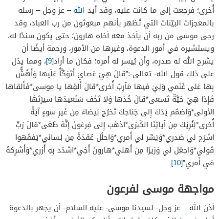
أُخرى؛ فرجعت إلى ما كانت عليه، وقد أيد
الله
– عز وجل – رسله
بالمعجزات البيّنات التي تُظهر بأنهم مبعوثون من رب العباد، وقد
رجى موسى من ربه أن يأخذ معه أخاه هارون؛ حتى يكون سندًا له،
ويستشيره في أمور الدعوة، وغيرها من الأمور، ورحمة أيضًا أن
يشرح الله له صدره، وأن يُيسر له أمره؛ فكان ما أراد
[9]
، ومما يدُل
على ذلك قول الله- تعالى-:”قالَ هِيَ عَصايَ أَتَوَكَّأُ عَلَيها وَأَهُشُّ
بِها عَلى غَنَمي وَلِيَ فيها مَآرِبُ أُخرى*قالَ أَلقِها يا موسى*فَأَلقاها
فَإِذا هِيَ حَيَّةٌ تَسعى*قالَ خُذها وَلا تَخَف سَنُعيدُها سيرَتَهَا
الأولى*وَاضمُم يَدَكَ إِلى جَناحِكَ تَخرُج بَيضاءَ مِن غَيرِ سوءٍ آيَةً
أُخرى*لِنُرِيَكَ مِن آياتِنَا الكُبرَى*اذهَب إِلى فِرعَونَ إِنَّهُ طَغى*قالَ رَبِّ
اشرَح لي صَدري*وَيَسِّر لي أَمري*وَاحلُل عُقدَةً مِن لِساني*يَفقَهوا
قَولي*وَاجعَل لي وَزيرًا مِن أَهلي*هارونَ أَخِي*اشدُد بِهِ أَزري*وَأَشرِكهُ
في أَمري”
[10]
مواجهة موسى لفرعون
أذن الله – عز وجل- لسيدنا موسى- عليه السلام- أن يجهر بالدعوة