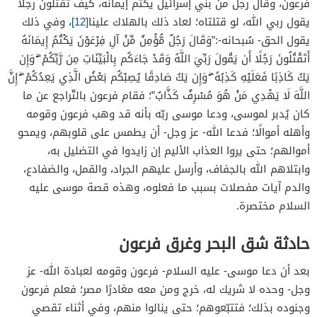
فرعون، وقال رجل من بني إسرائيل يكتم إيمانه، كيف تقتلون رجلًا
يقول ربي الله، لو قتلتاه؛ لعاد ذلك بالهلاك علينا
[12]
، وفي ذلك
يقول الحق- سُبحانه-:”وَقَالَ رَجُلٌ مُّؤْمِنٌ مِّنْ آلِ فِرْعَوْنَ يَكْتُمُ إِيمَانَهُ
أَتَقْتُلُونَ رَجُلًا أَن يَقُولَ رَبِّيَ اللَّهُ وَقَدْ جَاءَكُم بِالْبَيِّنَاتِ مِن رَّبِّكُمْ ۖ وَإِن
يَكُ كَاذِبًا فَعَلَيْهِ كَذِبُهُ ۖ وَإِن يَكُ صَادِقًا يُصِبْكُم بَعْضُ الَّذِي يَعِدُكُمْ ۖ إِنَّ
اللَّهَ لَا يَهْدِي مَنْ هُوَ مُسْرِفٌ كَذَّابٌ”؛ فقام فرعون بالتّراجع عن ما
كان يُدبر لموسى، ودعا موسى ربّه بأنه قد وهب فرعون وقومه
وأهله أموالًا؛ فدعا الله- عز وجل- أن يطمس على قلوبهم، ويمحو
أموالهم؛ حتى يروا العذاب الأليم إن زايدوا في التضليل به،
وابتلاهم الله بالجفاف، وأرسل عليهم الجراد، والقمل، والضفادع،
والدم آيات مفصلات بسبب ما فعلوه، وهذه قصة موسى عليه
السلام مختصرة.
حادثة شق البحر وغرق فرعون
بعد أن دعا موسى- عليه السلام- فرعون وقومه لعبادة الله- عز
وجل- وحده لا شريك له، خرج ومن معه مغادرًا مصر؛ فعلم فرعون
وجنوده بذلك؛ فتتبّعوهم؛ حتى ينالوا منهم، وفي أثناء تقصي