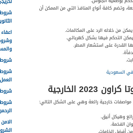
تحكم بوضعية الجلوس.
لخريجي ا
عة، وتضم كافة أنواع المنافذ التي من الممكن أن
شروط 
الثانوية 8
مكن من خلاله الرد على المكالمات.
 يمكن التحكم فيها بشكل كهربائي.
وشروط
ها القدرة على استشعار المطر.
والمس
فأة.
شروط ا
بت.
شروط ا
العمل 448
2023 الخارجية
شروط ق
شروط ا
 مواصفات خارجية رائعة وهي على الشكل التالي:
الرحمن 
ائع وهيكل أنيق.
وان الفخمة.
الشرو
من أفضل الخامات.