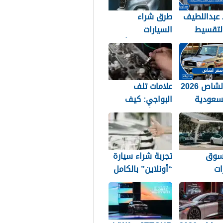
عبداللطيف
طرق شراء
لتقسيط
السيارات
ات في
المستعملة وأهم
 1448
عوامل اختيار
السيارة المناسبة
سعر الشاص 2026
علامات تلف
سعودية
البواجي: كيف
تعرف أن شمعات
الإشعال تحتاج
لتغيير؟
سوق
تجربة شراء سيارة
ات
“أونلاين” بالكامل
ائية في
في السعودية: من
ة
الاختيار حتى
التوصيل لباب بيتك