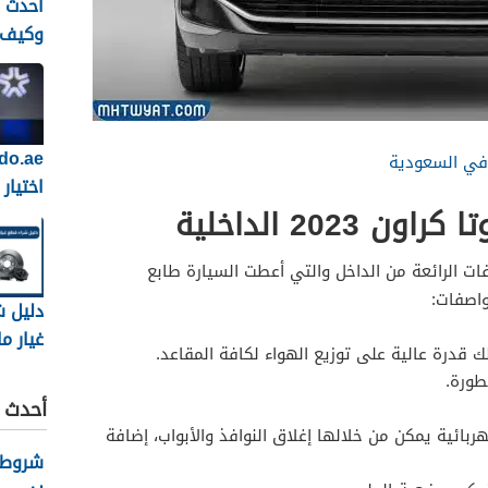
وكيف 
افضل 
سيارات
اختيار
2023 الداخلية
السيار
أمرًا س
وموثوق
ات الرائعة من الداخل والتي أعطت السيارة طابع
واصفات:
دليل 
غيار م
 قدرة عالية على توزيع الهواء لكافة المقاعد.
السعو
طورة.
الأسعا
أحدث ا
والنصا
بائية يمكن من خلالها إغلاق النوافذ والأبواب، إضافة
شروط ك