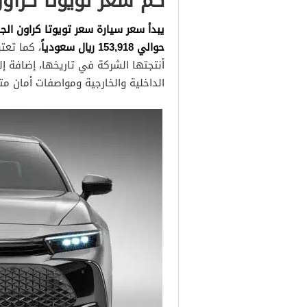
كم سعر تويوتا كراون 2023 في السعو
يبدأ سعر سيارة سعر تويوتا كراون ال
حوالي
153,918
ريال سعودياً
، كما تعت
أنتجتها الشركة في تاريخها، إضافة إ
الداخلية والخارجية ومواصفات أمان مت