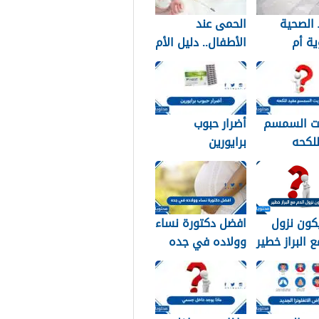
الصحية
الحمى عند
ة أم
الأطفال.. دليل الأم
دية؟ دليلك
للتعامل الآمن في
 النوع
المنزل
ب لبشرتك
ت السمسم
أضرار حبوب
لكحه
برايورين
كون نزول
افضل دكتورة نساء
ع البراز خطير
وولاده في جده
2026