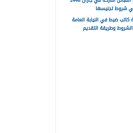
اسماء القبائل النازحة في جازان 1448
ي شروط تجنيسها
كاتب ضبط في النيابة العامة