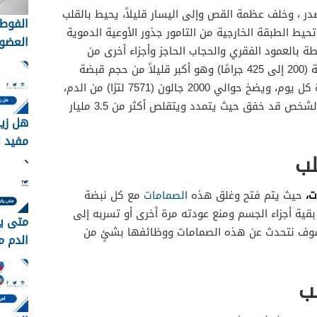
در ، وخلف عظمة القص وإلى اليسار قليلاً، يحيط بالقلب
الفوط 
يط الطبقة الخارجية من التامور جذور الأوعية الدموية
العضوي
ة بالعمود الفقري والحجاب الحاجز وأجزاء أخرى من
التقلي
الجسم، يزن القلب ما بين 7 و 15 أونصة (200 إلى 425 جرامًا) وهو أكبر قليلاً من حجم قبضة
لاختيار
اليد، وينبض القلب بمعدل 100000 مرة كل يوم، ويضخ حوالي 2000 جالون (7571 لترًا) من الدم،
الأنس
ومع التقدم في العمر قد يكون قلب الشخص قد خفق حيث يتمدد ويتقلص أكثر من 3.5 مليار
هل زي
مفيد ل
لب
ت،
حيث يتم فتح وغلق هذه
الصمامات
مع كل نبضة
قية أجزاء الجسم ومنع عودته مرة أخرى أو تسربه إلى
متى ي
 سوف نتحدث عن هذه الصمامات ووظائفها بشئٍ من
الدم م
ب