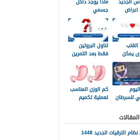
س الجديد
ماذا يوجد داخل
202: اعراض
جسمي
نزا الجديدة
لعلاج
القلب
تناول البروتين
ى يمكن
فقط بعد التمرين
ها عن طريق
يكفي لتعويض ما
مر من 220
فقده الجسم خلال
النشاط البدني
ليوم
كم الوزن المناسب
ي للسرطان
لعملية تكميم
المعدة؟ دكتور
أحمد المصري
لمقالات
استشاري جراحات
السمنة في مصر
ام الترقيات الجديد 1448