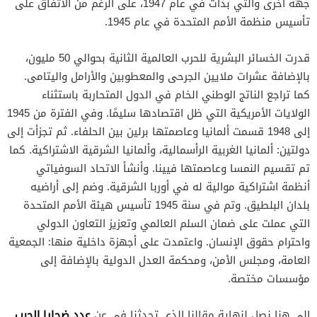
جهة أخرى والتي بدأت في عام 1947، على الرغم من الاتفاق على
تأسيس منظمة الأمم المتحدة في عام 1945.
قدرت الخسائر البشرية للحرب العالمية الثانية بحوالي 50 مليون،
بالإضافة عشرات ملايين الجرحى والمعطوبين والأرامل واليتامى.
كما تراجع الناتج الوطني الخام في الدول المتحاربة باستثناء
الولايات الأمريكية التي ظل اقتصادها سليمًا. وفي الفترة من 1945
إلى 1948 قسمت ألمانيا وعاصمتها برلين بين الحلفاء. ثم تجزأت إلى
دولتين: ألمانيا الغربية الرأسمالية، وألمانيا الشرقية الاشتراكية. كما
تم تقسيم النمسا وعاصمتها فيينا. وأنشأ الاتحاد السوفياتي
أنظمة اشتراكية موالية له في أوربا الشرقية. وضم إلى أراضيه
بلدان البلطيق. وتم في سنة 1945 تأسيس هيئة الأمم المتحدة
التي عملت على ضمان السلم العالمي وتعزيز التعاون الدولي
واحترام حقوق الإنسان. واعتمدت على أجهزة داخلية منها: الجمعية
العامة، ومجلس الأمن، ومحكمة العدل الدولية بالإضافة إلى
مؤسسات مختصة.
عدد ضحايا الحرب
إلى هنا نصل لنهاية مقالنا الذي تحدثنا في عن