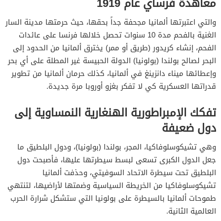
معاهدة فرساي عام 1919
والتي اعتبرتها ألمانيا مجحفة جداً بحقها، حيث حرمتها مدينة السار
الغنية بالفحم مدة 10 سنوات تحصل خلالها فرنسا على عائدات
الفحم، إنشاء كريدور (طريق أو ممر) يخترق ألمانيا من الحدود إلى
البحر لصالح بولندا (بولونيا) الدولة الحبيسة غير المطلة على أي بحر
وإعطائها ميناء دانزينغ في ألمانيا، كذلك حرمان ألمانيا من تطوير
قدراتها العسكرية كي لا تفكر بغزو أوروبا مرة جديدة.
تفكك الإمبراطورية الهنغارية النمساوية إلى
دول ضعيفة
وهي تشيكوسلوفاكيا، المجر، بولندا (بولونيا)، ودول البلطيق ما
جعل الدول الكبرى تسعى لبسط سيطرتها عليها، فأصبحت دول
البلطيق تحت سيطرة الاتحاد السوفيتي، وحذفت ألمانيا
تشيكوسلوفاكيا من الخريطة السياسية وضمتها لأراضيها، لتنتهي
طموحات ألمانيا بالسيطرة على بولونيا التي ستشكل شرارة الحرب
العالمية الثانية.