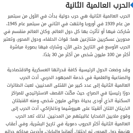
ضعيفة
الحرب العالمية الثانية
مطالبة الولايات المتحدة الأمريكية للدول الأوروبية
الحرب العالمية الثانية هي حرب دولية بدأت في الأول من سبتمبر
بسداد ديونها
من عام 1939 في أوروبا وانتهت في الثاني من سبتمبر عام 1945،
خيبة أمل إيطاليا من دول التفاهم
شاركت فيها أو تأثرت بها كل دول العالم. وكان العالم منقسم في
محورين عسكريين متنازعين هما: قوات الحلفاء، ودول المحور، وتعتبر
مشاريع هتلر التوسعية
الحرب الأوسع في التاريخ حتى الآن، وشارك فيها بصورة مباشرة
أكثر من 100 مليون شخص من أكثر من 30 بلدًا.
وقد وضعت الدول الرئيسية كافة قدراتها العسكرية والاقتصادية
المرحلة الأولى من الحرب العالمية الثانية
والصناعية والعلمية في خدمة المجهود الحربي. أدت الحرب
المرحلة الثانية من الحرب العالمية الثانية
العالمية الثانية إلى عدد كبير من القتلى المدنيين، لعبت الطائرات
دورًا رئيسيًا في الصراع، حيث مكّنت القصف الاستراتيجي للمراكز
السكنية الذي أودى بحياة حوالي مليون شخص، ومنه القنبلتان
الذريتان اللتان ألقيتا على هيروشيما وناغازاكي، أدت الحرب إلى
وقوع ملايين الضحايا غالبيتهم من المدنيين. لذلك تعد الحرب
العالمية الثانية أكثر الحروب دموية في تاريخ البشرية. وفي أعقاب
هزيمة دول المحور، تم احتلال ألمانيا واليابان، وأجريت محاكم جرائم