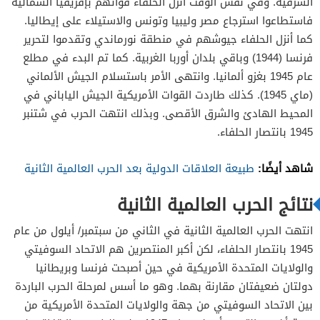
الشرقية. وفي نفس الوقت أنزل الحلفاء قواتهم بإفريقيا الشمالية
فاستطاعوا استرجاع مصر وليبيا وتونس والاستيلاء على إيطاليا.
كما أنزل الحلفاء جيوشهم في منطقة نورماندي وتقدموا لتحرير
فرنسا (1944) وباقي بلدان أوربا الغربية. كما تم البدء في مطلع
عام 1945 بغزو ألمانيا. وانتهى الأمر باستسلام الجيش الألماني
(ماي 1945). كذلك طاردت القوات الأمريكية الجيش الياباني في
المحيط الهادئ والشرق الأقصى. وبذلك انتهت الحرب في شتنبر
1945 بانتصار الحلفاء.
شاهد أيضًا:
طبيعة العلاقات الدولية بعد الحرب العالمية الثانية
نتائج الحرب العالمية الثانية
انتهت الحرب العالمية الثانية في الثاني من سبتمبر/ أيلول من عام
1945 بانتصار الحلفاء، لكن أكبر المنتصرين هم الاتحاد السوفيتي
والولايات المتحدة الأمريكية في حين أصبحت فرنسا وبريطانيا
دولتان ضعيفتان مقارنة بهما. وهو ما أسس لمرحلة الحرب الباردة
بين الاتحاد السوفيتي من جهة والولايات المتحدة الأمريكية من