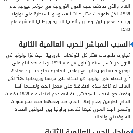
العام والتي صادقت عليه الدول الأوروبية في مؤتمر ميونيخ عام
1938، لكن طموحات هتلر كانت أبعد، وهو السيطرة على بولونيا.
وإنشاء محور برلين روما بين ألمانيا النازية وإيطاليا الفاشية عام
1939.
السبب المباشر للحرب العالمية الثانية
تجاوزت طموحات هتلر كل التوقعات الأوروبية، حيث غزا بولونيا في
الأول من شهر سبتمبر/أيلول من عام 1939، وذلك بعد أيام على
توقيع فرنسا وبريطانيا مع بولونيا اتفاقية دفاع مشترك مفادها:
“أي اعتداء على بولونيا هو اعتداء على فرنسا وبريطانيا معاً” لكن
ألمانيا لم تأخذ هذه الاتفاقية على محمل الجد، ولاسيما أنها
وقعت مع الاتحاد السوفيتي اتفاقية عدم اعتداء عام 1938 تضمنت
التزام الطرفين بعدم إعلان الحرب ضد بعضهما مدة عشر سنوات،
وتضمن البند السري فيها تقاسم بولونيا بين الدولتين الاتحاد
السوفييتي وألمانيا.
مراحل الحرب العالمية الثانية