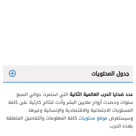
جدول المحتويات
عدد ضحايا الحرب العالمية الثانية
التي استمرت حوالي السبع
سنوات وحصدت أرواح ملايين البشر وأدت لنتائج كارثية على كافة
المستويات الاجتماعية والاقتصادية والإنسانية وغيرها.
وسيستعرض
موقع محتويات
كافة المعلومات والتفاصيل المتعلقة
معاهدة فرساي عام 1919
بهذه الحرب.
تفكك الإمبراطورية الهنغارية النمساوية إلى دول