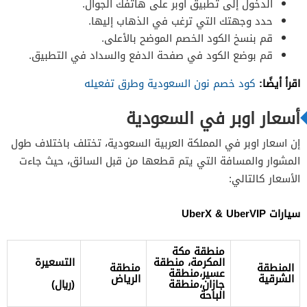
الدخول إلى تطبيق أوبر على هاتفك الجوال.
حدد وجهتك التي ترغب في الذهاب إليها.
قم بنسخ الكود الخصم الموضح بالأعلى.
قم بوضع الكود في صفحة الدفع والسداد في التطبيق.
اقرأ أيضًا:
كود خصم نون السعودية وطرق تفعيله
أسعار اوبر في السعودية
إن اسعار اوبر في المملكة العربية السعودية، تختلف باختلاف طول
المشوار والمسافة التي يتم قطعها من قبل السائق، حيث جاءت
الأسعار كالتالي:
سيارات UberX & UberVIP
منطقة مكة
المكرمة، منطقة
التسعيرة
المنطقة
منطقة
عسير،منطقة
الشرقية
الرياض
جازان،منطقة
(ريال)
الباحة