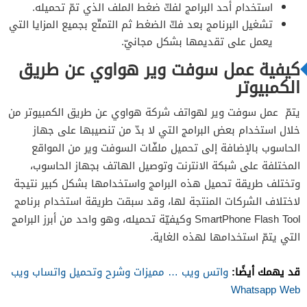
استخدام أحد البرامج لفكّ ضغط الملف الذي تمّ تحميله.
تشغيل البرنامج بعد فكّ الضغط ثم التمتّع بجميع المزايا التي
يعمل على تقديمها بشكل مجانيّ.
كيفية عمل سوفت وير هواوي عن طريق
الكمبيوتر
يتمّ عمل سوفت وير لهواتف شركة هواوي عن طريق الكمبيوتر من
خلال استخدام بعض البرامج التي لا بدّ من تنصيبها على جهاز
الحاسوب بالإضافة إلى تحميل ملفّات السوفت وير من المواقع
المختلفة على شبكة الانترنت وتوصيل الهاتف بجهاز الحاسوب،
وتختلف طريقة تحميل هذه البرامج واستخدامها بشكل كبير نتيجة
لاختلاف الشركات المنتجة لها، وقد سبقت طريقة استخدام برنامج
SmartPhone Flash Tool وكيفيّة تحميله، وهو واحد من أبرز البرامج
التي يتمّ استخدامها لهذه الغاية.
قد يهمك أيضًا:
واتس ويب … مميزات وشرح وتحميل واتساب ويب
Whatsapp Web