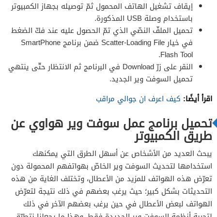
إيقاف تشغيل الهاتف المحمول ثمّ توصيله بجهاز الكمبيوتر
باستخدام وصلة USB المذكورة.
تحميل الملفّ النصّي الذي تمّ الحصول عليه عند فكّ الضغط
في خيار Scatter-Loading File ضمن برنامج SmartPhone
Flash Tool.
النقر على زرّ Download في البرنامج ثم الانتظار حتّى ينتهي
تحميل السوفت وير الجديد.
اقرأ أيضًا:
كيف اعرف ان جوالي مراقب
تحميل برنامج عمل سوفت وير هواوي عن
طريق الكمبيوتر
يبحث العديد من الأشخاص عن أسهل الطرق التي يمكنهك
استخدامها لتحديث السوفت وير الخاصّ بهواتفهم المحمولة دون
تعرّض هذه الهواتف للمزيد من الأعطال، وتختلف الغاية من هذه
التحديثات بشكل كبير؛ حيث يرغب بعضهم في ذلك نتيجة لتعرّض
الهواتف لبعض الأعطال في حين يرغب بعضهم الآخر في ذلك
لتجربة أنظمة السوفت وير الجديدة فقط، وهذا ما يجعلنا نتطرّق