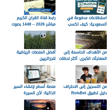
استطلاعات مدفوعة في
رابط قناة القران الكريم
السعودية: كيف تكسب
مباشر 2026 – 1448 بصوت
المال مع MultiPolls
جميل
من الأهداف الحاسمة إلى
أفضل المنصات الرياضية
المفاجآت الكبرى: أكثر لحظات
للجزائريين
كأس العالم 2026 التي لا
تُنسى
من التسجيل إلى الاحتراف:
منصة أسطر لإنشاء السير
دليل تطبيق RolsBet
الذاتية: لأن السيرة
للمستخدمين السوريين
العشوائية لن تمنحك وظيفة