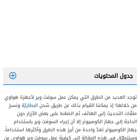
جدول المحتويات
توجد العديد من الطرق التي يمكن عمل سوفت وير لأجهزة هواوي
من خلالها؛ إذ يمكننا القيام بذلك عن طريق شحن
البطاريّة
ونسخ
خطوات تحميل برنامج عمل سوفت وير هواوي عن
ملفّات التحديث إلى الهاتف ثم الضغط على بعض الأزرار دون
طريق الكمبيوتر
الحاجة إلى جهاز الكومبيوتر إلا أن إجراء السوفت وير باستخدام
جهاز الكومبيوتر تعدّ واحدة من أبرز هذه الطرق وأكثرها استخداماً،
وسنتطرّق في هذه المقالة إلى كيفية عمل سوفت وير هواوي عن