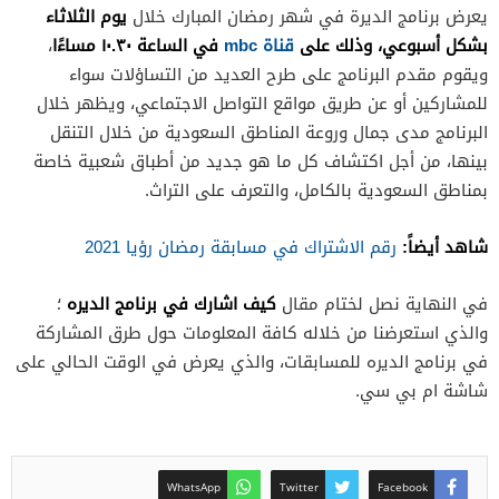
يوم الثلاثاء
يعرض برنامج الديرة في شهر رمضان المبارك خلال
بشكل أسبوعي، وذلك على
قناة mbc
في الساعة ١٠.٣٠ مساءًا
،
ويقوم مقدم البرنامج على طرح العديد من التساؤلات سواء
للمشاركين أو عن طريق مواقع التواصل الاجتماعي، ويظهر خلال
البرنامج مدى جمال وروعة المناطق السعودية من خلال التنقل
بينها، من أجل اكتشاف كل ما هو جديد من أطباق شعبية خاصة
بمناطق السعودية بالكامل، والتعرف على التراث.
شاهد أيضاً:
رقم الاشتراك في مسابقة رمضان رؤيا 2021
كيف اشارك في برنامج الديره
في النهاية نصل لختام مقال
؛
والذي استعرضنا من خلاله كافة المعلومات حول طرق المشاركة
في برنامج الديره للمسابقات، والذي يعرض في الوقت الحالي على
شاشة ام بي سي.
WhatsApp
Twitter
Facebook