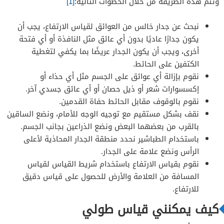
وتتم هذه الطريقة من خلال الخطوات التالية:
[1]
نبحث عن جدار خالس من العوائق لقياس الارتفاع، يجب أن
يكون جدارًا عاديًا بدون أي عائق مثل النافذة أو أي فتحة
أخرى، ويجب أن يكون الجدار عريضًا بما يكفي لتغطية
الكتفين على الحائط.
نقوم بإزالة أي عوائق على الجسم مثل أي حذاء أو
إكسسوارات شعر أو ذيل حصان أو أي عائق جسدي آخر.
نقوم بالوقوف مقابل الحائط حفاة القدمين.
نقف بشكل مستقيم مع توجيه الوجه للأمام، ونضع الساقين
بالقرب من بعضهما البعض ونضع الذراعين بجانب الجسم.
باستخدام الطباشير نحدد منطقة الجدار المحاذية لأعلى
الرأس ونضع علامة على الجدار.
نقوم بقياس الارتفاع باستخدام شريط القياس لقياس
المسافة من العلامة والأرض للحصول على قياس دقيق
للارتفاع.
كيف يمكنني قياس طولي