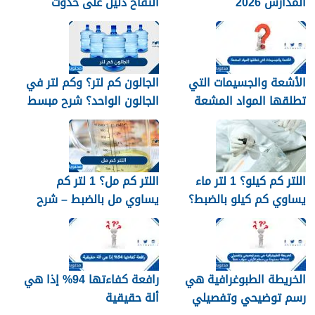
المدارس 2026
التفاح دليل على حدوث
تفاعل كيميائي.
الأشعة والجسيمات التي
الجالون كم لتر؟ وكم لتر في
تطلقها المواد المشعة
الجالون الواحد؟ شرح مبسط
اللتر كم كيلو؟ 1 لتر ماء
اللتر كم مل؟ 1 لتر كم
يساوي كم كيلو بالضبط؟
يساوي مل بالضبط – شرح
مبسّط وواضح
الخريطة الطبوغرافية هي
رافعة كفاءتها 94% إذا هي
رسم توضيحي وتفصيلي
ألة حقيقية