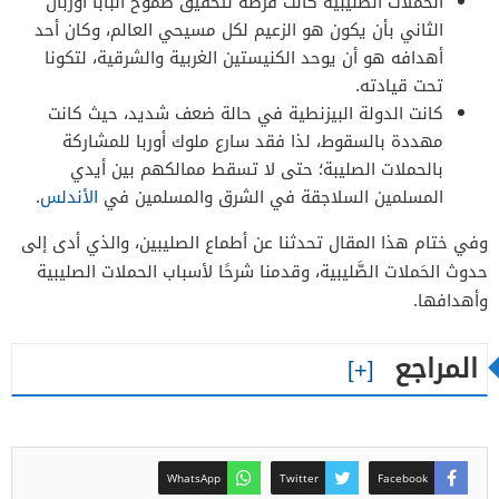
الحملات الصليبية كانت فرصة لتحقيق طموح البابا أوربان
الثاني بأن يكون هو الزعيم لكل مسيحي العالم، وكان أحد
أهدافه هو أن يوحد الكنيستين الغربية والشرقية، لتكونا
تحت قيادته.
كانت الدولة البيزنطية في حالة ضعف شديد، حيث كانت
مهددة بالسقوط، لذا فقد سارع ملوك أوربا للمشاركة
بالحملات الصليبة؛ حتى لا تسقط ممالكهم بين أيدي
المسلمين السلاجقة في الشرق والمسلمين في
الأندلس
.
وفي ختام هذا المقال تحدثنا عن أطماع الصليبين، والذي أدى إلى
حدوث الحَملات الصَّليبية، وقدمنا شرحًا لأسباب الحملات الصليبية
وأهدافها.
المراجع
WhatsApp
Twitter
Facebook