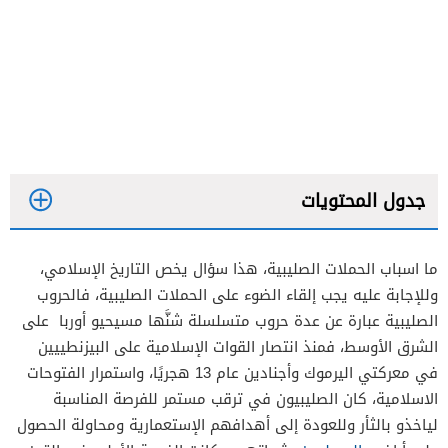
جدول المحتويات
ما اسباب الحملات الصليبية، هذا سؤال يخص التاريخ الإسلامي،
وللإجابة عليه يجب إلقاء الضوء على الحملات الصليبية، فالحروب
الصليبية عبارة عن عدة حروب متسلسلة شنَّها مسيحيو أوربا على
الشرق الأوسط، فمنذ انتصار القوات الإسلامية على البيزنطييين
في معركتي اليرموك وأجنادين عام 13 هجريًا، واستمرار الفتوحات
الاسلامية، كان الصليبيون في ترقب مستمر للفرصة المناسبة
لياخذو بالثأر وللعودة إلى أهدافهم الإستعمارية ومحاولة الحصول