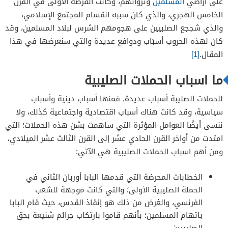
على أراضي
المسلمين
وثرواتهم، وكانت الفرصة الأولى في القرن
الخامس الهجري، والذي كان سببه انقسام المجتمع الإسلامي،
والذي شججع الصلبيين على هجومهم الشرس لبلاد المسلمين، وقد
كان لهذه الحروب أسبَاب ودوافع عديدة والتي سنعرضها في هذا
المقال.
[1]
ما اسباب الحملات الصليبية
للحملات الصليبة أسباب عديدة, فمنها أسباب دينية وأسباب
سياسية، وقد كانت هناك أسباب اقتصادية واجتماعية كذلك، ولا
ننسى أيضًا العوامل المؤثرة التي ساهمت بشن هذه الحملات؛ التي
امتدت من أواخر القرن الحادي عشر إلى القرن الثالث عشر الميلادي،
ومن أهم اسباب الحملات الصليبية هي الآتي:
الخطابات المحرضة التي قدمها البابا أوربان الثاني في
الحملة الصليبية الأولى؛ والتي كانت موجهة للشعب
الفرنسي، والغرض من ذلك هو إنقاذ القدس، حيث قام البابا
باتهام المسلمين؛ بأنهم قاموا بارتكاب جرائم شنيعة بحق
الصليبيين.