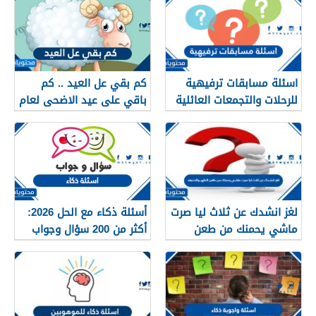
اسئلة مسابقات ترفيهية
كم بقي عل العيد .. كم
للرحلات والتجمعات العائلية
باقي على عيد الاضحى لعام
1447 /2026
2026
لغز انشدك عن ثلاث ليا صرت
أسئلة ذكاء مع الحل 2026:
ماشي يحمنك من طعن
أكثر من 200 سؤال وجواب
الظهر والخديعه
للأذكياء