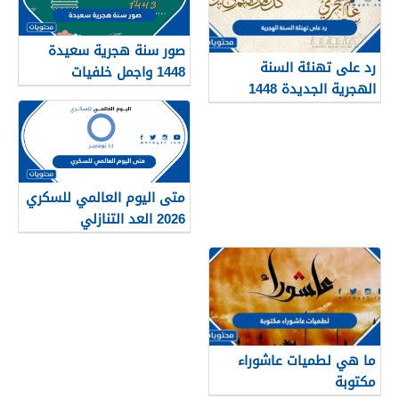
صور سنة هجرية سعيدة
رد على تهنئة السنة
1448 واجمل خلفيات
الهجرية الجديدة 1448
ورمزيات العام الجديد
متى اليوم العالمي للسكري
2026 العد التنازلي
ما هي لطميات عاشوراء
مكتوبة