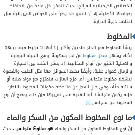
الخصائص الكيميائية للمزائج؛ بحيث تتمكن كل مادة من الاحتفاظ
بخواصها الأصلية، إلا أن التغير قد يطرأ على الخواص الفيزيائية مثل
اختلاف درجة الحرارة.
المخلوط
ينشأ المخلوط فور اتحادِ مادتين وأكثر، إلا أنها لا ترتبط فيما بينها؛
لذلك يسهل
فصل مخلوط
عن آخر بسهولة، وفي الحياة اليومية
والعملية الكثير من أنواع المخاليط؛ إذ يمكن الخلط بين الحجارة
والرمال كموادٍ صلبة، وأيضًأ تخلط السوائل معًا مثل الحليب والقهوة
ليشكلا مخلوط متجانس، أما مزج الغازات فتمتزج مع مواد صلبة أو
سائلة مثلًا، وفي حالِ العجز عن ملاحظة مكونات المخلوط بالنظر؛
فإنه يكون متجانسًا، أما القدرة على تمييزها فإن ذلك يوضح أن نوع
المخلوط غير متجانس.
[1]
ما نوع المخلوط المكون من السكر والماء
هو مخلوطٌ متجانس ،
إنّ نوع المخلوط المكون من السكر والماء
حيث