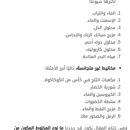
أكثرها شيوعًا
:
الماء والتراب.
الإسمنت والماء.
محلول الخل.
مزيج سبائك الزنك والنحاس.
محلول دواء أحمر.
محلول كاربوليك.
مياه البحر المالحة.
مخاليط غير متجانسة،
تاليًا أبرز الأمثلة:
مكعبات الثلج في كأس من الكوكاكولا.
شوربة الخضار.
الكيروسين والماء.
سلطة الخضروات.
مزيج النفط والماء.
الرمل والصخور معًا.
ما نوع المخلوط المكون من
وفي ختام المقال نكون قد حددنا