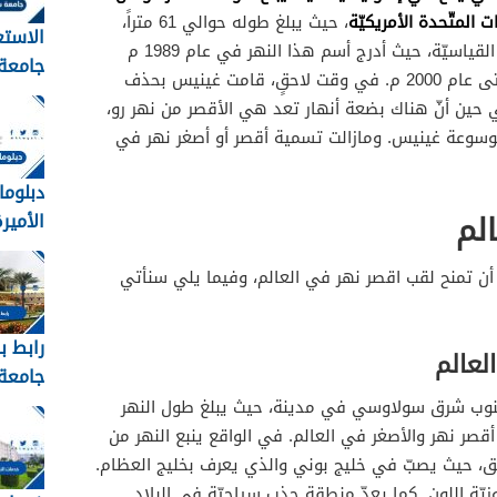
 المتّحدة الأمريكيّة
، حيث يبلغ طوله حوالي 61 متراً،
الاستع
وذلك بحسب موسوعة غينيس للأرقام القياسيّة، حيث أدرج أسم هذا النهر في عام 1989 م
جامعة
كأقصر نهر في العالم، واستمر ذلك حتى عام 2000 م. في وقت لاحقٍ، قامت غينيس بحذف
القبول
 حين أنّ هناك بضعة أنهار تعد هي الأقصر من نهر رو،
1448
سوعة غينيس. ومازالت تسمية أقصر أو أصغر نهر في
دبلوما
لم
الأميرة 
أن تمنح لقب اقصر نهر في العالم، وفيما يلي سنأتي
رابط ب
لعالم
جامعة 
عبدالع
وب شرق سولاوسي في مدينة، حيث يبلغ طول النهر
ن هو أقصر نهر والأصغر في العالم. في الواقع ينبع النهر من
kau
ّق، حيث يصبّ في خليج بوني والذي يعرف بخليج العظام.
روزيّة اللون. كما يعدّ منطقة جذب سياحيّة في البلاد.