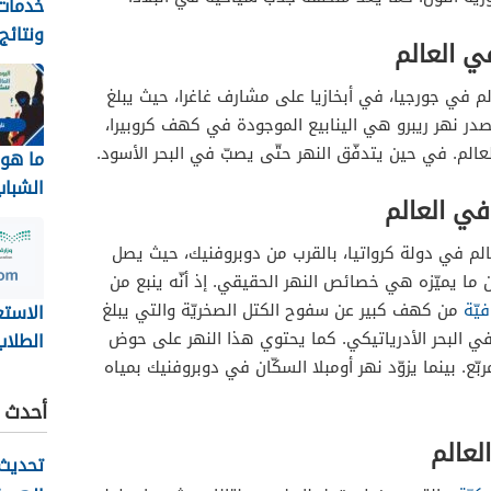
خدمات 
ونتائج
ي العالم
بجامعة
1448
لم في جورجيا، في أبخازيا على مشارف غاغرا، حيث يبلغ
لواقع إنّ مصدر نهر ريبرو هي الينابيع الموجودة في كهف كروبيرا،
لم. في حين يتدفّق النهر حتّى يصبّ في البحر الأسود.
ما هو 
الشباب
في العالم
2026
الم في دولة كرواتيا، بالقرب من دوبروفنيك، حيث يصل
لواقع، إن ما يميّزه هي خصائص النهر الحقيقي. إذ أنّه ينبع من
فيّة
من كهف كبير عن سفوح الكتل الصخريّة والتي يبلغ
الاستع
راً. يصبّ النهر في البحر الأدرياتيكي. كما يحتوي هذا النهر على حوض
الطلاب
لى 600 كيلو متر مربّع. بينما يزوّد نهر أومبلا السكّان في دوبروفنيك بمياه
نظام ن
أحدث ا
ov.sa
لعالم
تحديث 