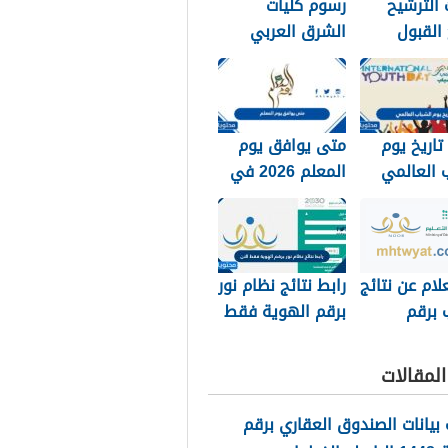
الترشيح
رسوم كليات
 القبول
الشرق العربي
 الملك خالد
1448 وكيفية
تسديد الرسوم
تاريخ يوم
متى يوافق يوم
 العالمي
المعلم 2026 في
جميع الدول
العربية
لام عن نتائج
رابط نتائج نظام نور
 برقم
برقم الهوية فقط
الهويه 1448 عبر
الان 1448
ور
لمقالات
noor.moe.g
بيانات الصندوق العقاري برقم