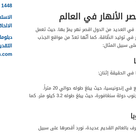
1448
ر الأنهار في العالم
الاستع
الالحاقي 
جد في العديد من الدول اقصر نهر يمرّ بها. حيث تعمل
ي توليد الطّاقة. كما أنّها تعدّ من مواقع الجذب
التقدي
لى سبيل المثال:
s.com
 في الحقيقة إثنان:
في إندونيسيا، حيث يبلغ طوله حوالي 20 متراً.
: يقع في وسط جنوب دولة سنغافورة، حيث يبلغ طوله 3.2 كيلو متر. كما
ا
عرف بالعالم القديم عديدة، نورد أقصرها على سبيل