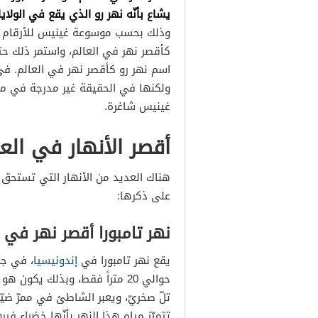
نهر دي أو D River
يشاع بأنّه نهر رو الذي يقع في الولايات
أقصر الأنهار في قارة آسيا
اسم نهر رو كأقصر نهر في العالم. في
أقصر الأنهار في قارة أوروبا
ولكنها في الحقيقة غير مدرجة في مو
أقصر الأنهار في قارة أمريكا
غينيس شاغرة.
أقصر الأنهار في العا
هناك العديد من الأنهار التي تستحق 
على ذكرها:
نهر تامبورا أقصر نهر في ا
يقع نهر تامبورا في
إندونيسيا
، في جن
حوالي 20 متراً فقط، وبذلك يكو
تلّ صخريّ، ويعبر الشاطئ في ممرّ ضي
تتميّز مياه هذا النهر بأنّها خضراء في