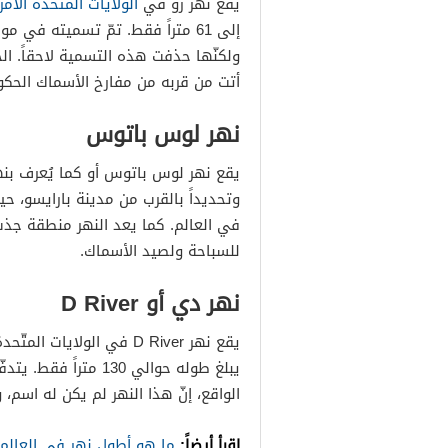
يقع نهر رو في
الولايات المتّحدة الأمر
إلى 61 متراً فقط. تمّ تسميته في
ولكنّها حذفت هذه التسمية لاحقاً. ال
أتت من قربه من مفارخ الأسماك الحكوم
نهر لوس باتوس
يقع نهر لوس باتوس أو كما يُعرف بنه
في العالم. كما يعد النهر منطقة جذب
للسباحة ولصيد الأسماك.
نهر دي أو D River
يقع نهر D River في الولا
يبلغ طوله حوالي 130
الواقع، إنّ هذا النهر لم يكن له اسم
اقرأ أيضاً:
ما هو أطول نهر في العالم