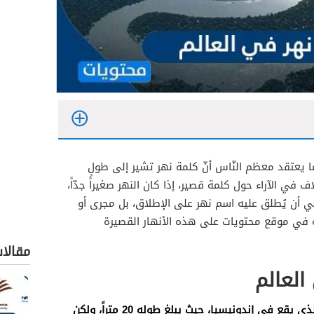
ما يعتقد معظم النّاس أنّ كلمة نهر تشير إلى طولٍ
 في الآراء حول كلمة قصير، إذا كان النهر صغيراً جدّاً،
عالم
بغي أن يُطلق عليه اسم نهر على الإطلاق، بل مجرى أو
 في موقع محتويات على هذه الأنهار القصيرة
 العالم
ي العالم
مقالا
العالم
عالم
اقصر نهر في العالم هو نهر تامبورا الذي يقع في إندونيسيا، حيث يبلغ طوله 20 متراً، ولكن