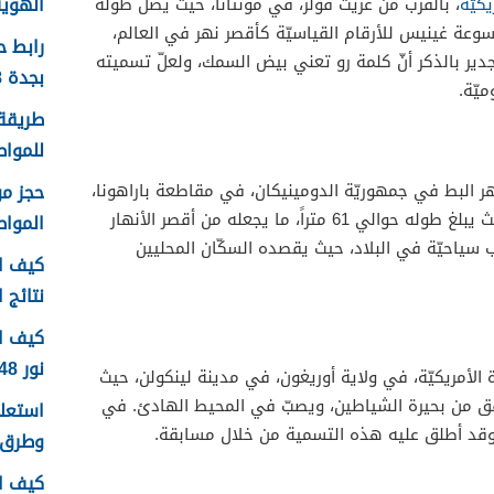
الهوية 1448 الرابط وا
يكيّة
، بالقرب من غريت فولز، في مونتانا، حيث يصل طوله
 موسوعة غينيس للأرقام القياسيّة كأقصر نهر في العالم،
رابط 
جدير بالذكر أنّ كلمة رو تعني بيض السمك، ولعلّ تسميته
بجدة 1448
يّة.
طريقة 
للمواطن
ر البط في جمهوريّة الدومينيكان، في مقاطعة باراهونا،
وتحديداً بالقرب من مدينة بارايسو، حيث يبلغ طوله حوالي 61 متراً، ما يجعله من أقصر الأنهار
الموا
 سياحيّة في البلاد، حيث يقصده السكّان المحليين
كيف اع
نتائج اخ
كيف ا
نور 1448
يات المتّحدة الأمريكيّة، في ولاية أوريغون، في مدينة لينكولن، حيث
 متراً فقط. يتدفّق من بحيرة الشياطين، ويصبّ في المحيط الهادئ. في
، وقد أطلق عليه هذه التسمية من خلال مسابقة.
وطرق 
كيف ا