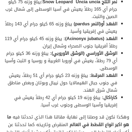
نمر الثلج Snow Leopard Uncia uncia:
يبلغ وزنه 75 كيلو
جرام أي 165 رطلاً يعيش في آسيا الوسطى إلى شمال غرب
الصين والتبت.
الفهد أو(النمر pardus)
يبلغ وزنه 65 كيلو جرام أي 143 رطلاً
يعيش في إفريقيا وآسيا.
الفهد (Acinonyx jubatus):
يبلغ وزنه 45 كيلو جرام أي 119
رطلاً أفريقيا جنوب الصحراء وشمال إيران.
الوشق الأوراسي (الوشق الأوروبي):
يبلغ وزنه 36 كيلو جرام
أي 79 رطلاً، يعيش في أوروبا الغربية و روسيا و التبت وآسيا
الوسطى.
الفهد المرقط:
يبلغ وزنه 23 كيلو جرام أي 51 رطلاً، يعيش
في جنوب جبال الهيمالايا حول نيبال وبوتان وبعض مناطق
شمال شرق الهند.
كاراكال:
يبلغ وزنه 19 كيلو جرام أي 42 رطلاً يعيش في
إفريقيا وآسيا الوسطى وجنوب غرب آسيا.
وهكذا نكون قد وصلنا إلى نهاية مقالنا هذا الذي تحدثنا فيه
ما
هو اكبر انواع القطط في العالم
المنقرض وتاريخه كما تحدثنا عن