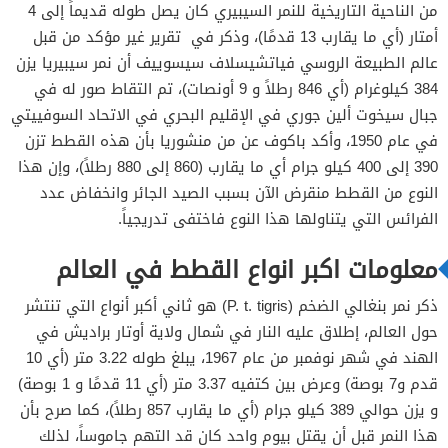
من الناحية التاريخية للنمر السيبيري كان يصل طوله قديماً إلى 4
أمتار (أي ما يقارب 13 قدمًا)، وذكر في تقرير غير مؤكد من قبل
عالم الطبيعة الروسي فياتشيسلاف سيسوييف أن نمر سيبيريا يزن
384 كيلوغرام (أي 846 رطلاً و 9 أونصات)، تم التقاط صور له في
جبال سيخوت ألين جوري في الإقليم البحري في الاتحاد السوفييتي
في عام 1950، وأكد باكوف عن من منشوريا بأن هذه القطط تزن
390 إلى 400 كيلو جرام أي ما يقارب (860 إلى 880 رطلاً)، وإن هذا
النوع من القطط منقرض الآن بسبب الصيد الجائر وانخفاض عدد
الفرائس التي يتناولها هذا النوع فاختفى تدريجياً.
معلومات اكبر انواع القطط في العالم
ذكر نمر بنغالي الضخم (P. t. tigris) هو ثاني أكبر أنواع التي تنتشر
حول العالم، إطلاق عليه النار في شمال ولاية أوتار براديش في
الهند في شهر نوفمبر من عام 1967، يبلغ طوله 3.22 متر (أي 10
قدم و7 بوصة) وعرض بين كتفيه 3.37 متر (أي 11 قدمًا و 1 بوصة)
و يزن حوالي 389 كيلو جرام (أي ما يقارب 857 رطلاً)، كما صرح بأن
هذا النمر قبل أن يقتل بيوم واحد كان قد التهم جاموساً، لذلك