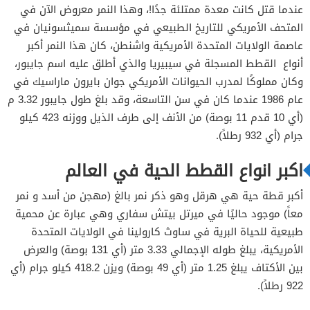
عندما قتل كانت معدة ممتلئة جدًا!، وهذا النمر معروض الآن في
المتحف الأمريكي للتاريخ الطبيعي في مؤسسة سميثسونيان في
عاصمة الولايات المتحدة الأمريكية واشنطن، كان هذا النمر أكبر
أنواع القطط المسجلة في سيبيريا والذي أطلق عليه اسم جايبور،
وكان مملوكًا لمدرب الحيوانات الأمريكي جوان بايرون ماراسيك في
عام 1986 عندما كان في سن التاسعة، وقد بلغ طول جايبور 3.32 م
(أي 10 قدم 11 بوصة) من الأنف إلى طرف الذيل ووزنه 423 كيلو
جرام (أي 932 رطلاً).
اكبر انواع القطط الحية في العالم
أكبر قطة حية هي هرقل وهو ذكر نمر بالغ (مهجن من أسد و نمر
معاً) موجود حاليًا في ميرتل بيتش سفاري وهي عبارة عن محمية
طبيعية للحياة البرية في ساوث كارولينا في الولايات المتحدة
الأمريكية، يبلغ طوله الإجمالي 3.33 متر (أي 131 بوصة) والعرض
بين الأكتاف يبلغ 1.25 متر (أي 49 بوصة) ويزن 418.2 كيلو جرام (أي
922 رطلاً).