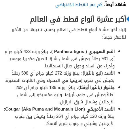
شاهد أيضاً:
كم عمر القطط الافتراضي
أكبر عشرة أنواع قطط في العالم
إليك أكبر عشرة أنواع قطط في العالم بحسب ترتيبها من الأكبر
للأصغر حجماً:
النمر السيبيري ( Panthera tigris ):
يبلغ وزنه 423 كيلو جرام
أي 931 رطلاً يعيش في شمال شرق الصين وكوريا وروسيا
وأجزاء من الهند وحول جبال الهيمالايا.
الأسد (ليو بانثيرا):
يبلغ وزنه 272 كيلو جرام أي 598 رطلاً
يعيش في جنوب إفريقيا في الصحراء وفي الغابات المطيرة.
جاغوار (بانثيرا أونكا):
يبلغ وزنه 136 كيلو جرام أي 299
رطلاًيعيش في جنوب أريزونا ونيو مكسيكو إلى شمال
الأرجنتين وشمال شرق البرازيل.
الأسد الأمريكي Cougar (Aka Puma and Mountain Lion):
يبلغ وزنه
120 كيلو جرام أي 264 رطلاً يعيش بين جنوب
الأرجنتين وشيلي و جنوب شرق ألاسكا.