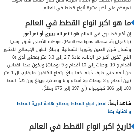
نعرفكم على أكبر عشرة أنواع قطط في العالم.
ما هو اكبر انواع القطط في العالم
إن أكبر قط بري في العالم
هو النمر السيبيري أو نمر آمور
(بالانجليزية: Panthera tigris altaica)، موطنه الأصلي شرق روسيا
وشمال شرق الصين وكوريا الشمالية، ويبلغ الطول الإجمالي للذكور
التي تكون أكبر من الإناث، عادة 2.7 إلى 3.3 متر بمعنى أدق (8
أقدام و 10 بوصات إلى 10 أقدام و 9 بوصات) ويكون هذا القياس
من أنفه حتى طرف ذيله، كما يبلغ ارتفاع الكتفين مايقارب ال 1 متر
(بين أقدام و 3 بوصات و3 أقدام و 6 بوصات)، ويبلغ وزن هذا القط
180 إلى 306 كيلوجرام (أي 397 إلى 675 رطلاً).
شاهد أيضاً:
افضل انواع القطط ونصائح هامة لتربية القطط
والعناية بها
تاريخ اكبر انواع القطط في العالم