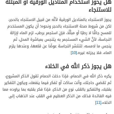
هل يحوز استخدام المناديل الورقية أو المبللة
للاستنجاء
يجوز الاستنجاء بالمناديل الورقية لأنَّه من قبيل الاستنجاء بالحجر،
لكن من شروط صحة الاستنجاء بالحجر ونحوه؛ أن يكون المستخدم
للمسح جافًّا لا رطبًا أو مبلَّلًا، فإنِ استجمر برطب، لزم الماء لإزالة
النجاسة، لأنَّ الشيء المستجمر به يتنجس بمباشرة المحل، ثم
ينجس ما لامسه، لتنتشر النجاسة عوضًا عن قلعها، وعندها يلزم
الماء، فلا يجزئه غيره.
[10]
هل يجوز ذكر الله في الخلاء
يكره ذكر الله في الحمام، فإذا دخلت الحمام تقول الذكر المشروع،
ثم تقضي حاجتك، وأنت ساكت أو تفكر فيما ينفعك، ويكون التفكير
بقلبك، والتفكير بالقلب نوع من الذكر، فإذا فكر بقلبه بما يراوده مما
فيه الفائدة فذلك من الذكر العظيم في القلب عند الذهاب إلى
الخلاء.
[11]