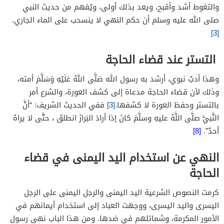
والتغوط أشد وأقبح، ويعد بذلك أولى، ويُفهم من حديث النبي
صلى الله عليه وسلم أن حكم النهي لا ينسحب على الماء الجاري.
[3]
التستر عند قضاء الحاجة
وهذا أدبٌ نبوي، أرشد به رسول الله صَلَّى اللهُ عَلَيْهِ وَسَلَّمَ أمته،
وذلك لأن قضاء الحاجة مدعاة إلى كشف العورة، والشرع أمر
بالتستر وحفظ العورة لا كشفها.
[3]
ففي الحديث الشريف: “أنَّ
النَّبيَّ صلَّى اللَّهُ عليهِ وسلَّمَ
كانَ
إذا
أرادَ
البَرازَ
انطلقَ ، حتَّى لا يراهُ
أحدٌ”.
[8]
النهي عن استخدام اليد اليمنى في قضاء
الحاجة
كرمت النصوص الشرعية اليد اليمنى والرجل اليمنى على الرجل
اليسرى واليد اليسرى، ووجهت العباد إلى استخدام أيمانهم في
الأمور المكرمة، وشمائلهم في ضدها. ومن هذا الباب نهى رسول