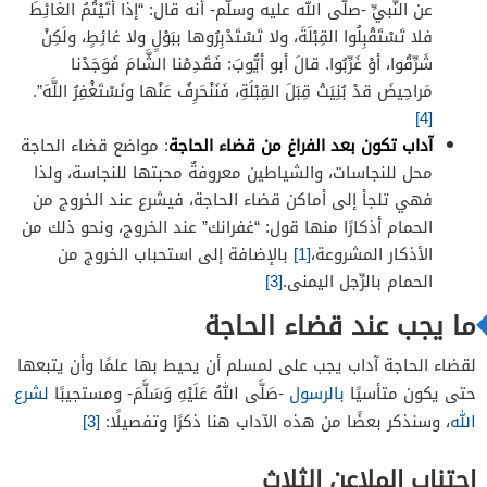
عن النَّبيِّ -صلَّى الله عليه وسلَّم- أنه قال: “إذا أتَيْتُمُ الغائِطَ
فلا تَسْتَقْبِلُوا القِبْلَةَ، ولا تَسْتَدْبِرُوها ببَوْلٍ ولا غائِطٍ، ولَكِنْ
شَرِّقُوا، أوْ غَرِّبُوا. قالَ أبو أيُّوبَ: فَقَدِمْنا الشَّامَ فَوَجَدْنا
مَراحِيضَ قدْ بُنِيَتْ قِبَلَ القِبْلَةِ، فَنَنْحَرِفُ عَنْها ونَسْتَغْفِرُ اللَّهَ”.
[4]
آداب تكون بعد الفراغ من قضاء الحاجة
: مواضع قضاء الحاجة
محل للنجاسات، والشياطين معروفةٌ محبتها للنجاسة، ولذا
فهي تلجأ إلى أماكن قضاء الحاجة، فيشرع عند الخروج من
الحمام أذكارًا منها قول: “غفرانك” عند الخروج، ونحو ذلك من
الأذكار المشروعة،
[1]
بالإضافة إلى استحباب الخروج من
الحمام بالرِّجل اليمنى.
[3]
ما يجب عند قضاء الحاجة
لقضاء الحاجة آداب يجب على لمسلم أن يحيط بها علمًا وأن يتبعها
حتى يكون متأسيًا
بالرسول
-صَلَّى اللهُ عَلَيْهِ وَسَلَّمَ- ومستجيبًا
لشرع
الله
، وسنذكر بعضًا من هذه الآداب هنا ذكرًا وتفصيلًا:
[3]
اجتناب الملاعن الثلاث