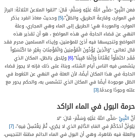
فعن النَّبِيِّ -صَلَّى اللهُ عَلَيْهِ وَسَلَّمَ- قَالَ: “
اتقوا
الملاعنَ
الثلاثةَ
:
البرازَ
في المواردِ، وقارعةَ الطريقِ، والظلَّ”،
[5]
وحديث معاذ انفرد بذكر
الموارد، والموردة هي؛ الطريق إلى الماء وهي المجاري، وعلة
النهي عن قضاء الحاجة في هذه المواضع ، هو أن تقذير هذه
المواضع وتنجيسها فيه أذىً للمؤمنين، وإيذاء المسلمين محرم فقد
قال تعالى: “وَالّذِينَ يُؤْذُونَ الْمُؤْمِنِينَ وَالْمُؤْمِنَاتِ بِغَيْرِ مَا اكْتَسَبُواْ
فَقَدِ احْتَمَلُواْ بُهْتَاناً وَإِثْمًا مّبِينًا”،
[6]
و
يُلحق بالظل، المكان الذي
يتشمس فيه الناس أيام الشتاء، وبناءً على ذلك فإنه لا يجوز قضاء
الحاجة في هذا المكان أيضًا، لأن العلة في النهي عن التغوط في
الظل موجودة أيضًا في المكان الذي تتشمس به، والحكم يدور مع
علته وجودًا وعدمًا.
[3]
حرمة البول في الماء الراكد
أنَّ
النَّبِيَّ
-صَلَّى اللهُ عَلَيْهِ وَسَلَّمَ- قَالَ: “لا
يَبُولَنَّ
أحَدُكُمْ
في
المَاءِ
الدَّائِمِ
الذي لا يَجْرِي، ثُمَّ يَغْتَسِلُ فِيهِ”،
[7]
والعلة فيه ظاهرة، وهي أن البول في الماء الدائم مظنة التنجيس،