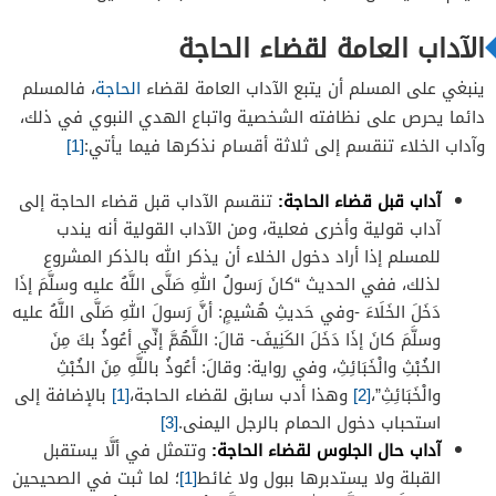
النهي عن استخدام اليد اليمنى في قضاء الحاجة
الآداب العامة لقضاء الحاجة
الاستنجاء والاستجمار
ينبغي على المسلم أن يتبع الآداب العامة لقضاء
الحاجة
، فالمسلم
دائما يحرص على نظافته الشخصية واتباع الهدي النبوي في ذلك،
هل يحوز استخدام المناديل الورقية أو المبللة
وآداب الخلاء تنقسم إلى ثلاثة أقسام نذكرها فيما يأتي:
[1]
للاستنجاء
هل يجوز ذكر الله في الخلاء
آداب قبل قضاء الحاجة:
تنقسم الآداب قبل قضاء الحاجة إلى
آداب قولية وأخرى فعلية، ومن الآداب القولية أنه يندب
هل يجوز الاستنجاء بماء زمزم
للمسلم إذا أراد دخول الخلاء أن يذكر الله بالذكر المشروع
لذلك، ففي الحديث “كانَ رَسولُ اللهِ صَلَّى اللَّهُ عليه وسلَّمَ إذَا
دَخَلَ الخَلَاءَ -وفي حَديثِ هُشيمٍ: أنَّ رَسولَ اللهِ صَلَّى اللَّهُ عليه
وسلَّمَ كانَ إذَا دَخَلَ الكَنِيفَ- قالَ: اللَّهُمَّ إنِّي أعُوذُ بكَ مِنَ
الخُبْثِ والْخَبَائِثِ، وفي رواية: وقالَ: أعُوذُ باللَّهِ مِنَ الخُبْثِ
والْخَبَائِثِ”،
[2]
وهذا أدب سابق لقضاء الحاجة،
[1]
بالإضافة إلى
استحباب دخول الحمام بالرجل اليمنى.
[3]
آداب حال الجلوس لقضاء الحاجة:
وتتمثل في ألَّا يستقبل
القبلة ولا يستدبرها ببول ولا غائط
[1]
؛ لما ثبت في الصحيحين