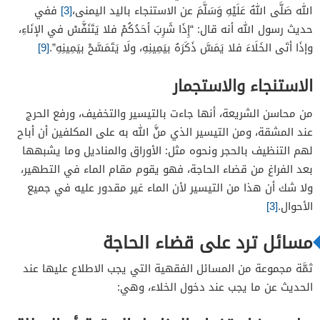
الله صَلَّى اللهُ عَلَيْهِ وَسَلَّمَ عن الاستنجاء باليد اليمنى،
[3]
ففي
حديث رسول الله أنه قال: “إِذَا شَرِبَ أحَدُكُمْ فلا يَتَنَفَّسْ في الإنَاءِ،
وإذَا أتَى الخَلَاءَ فلا يَمَسَّ ذَكَرَهُ بيَمِينِهِ، ولَا يَتَمَسَّحْ بيَمِينِهِ”.
[9]
الاستنجاء والاستجمار
من محاسن الشريعة، أنها جاءت بالتيسير والتخفيف، ورفع الحرج
عند المشقة، ومن التيسير الذي منَّ الله به على المكلفين أن أباح
لهم التنظيف بالحجر ونحوه مثل: الأوراق والمناديل وما يشبهها
بعد الفراغ من قضاء الحاجة، فهو يقوم مقام الماء في التطهير،
ولا شك أن هذا من التيسير لأن الماء غير مقدور عليه في جميع
الأحوال.
[3]
مسائل ترد على قضاء الحاجة
ثمَّة مجموعة من المسائل الفقهية التي يجب الاطلاع عليها عند
الحديث عن ما يجب عند دخول الخلاء، وهي: