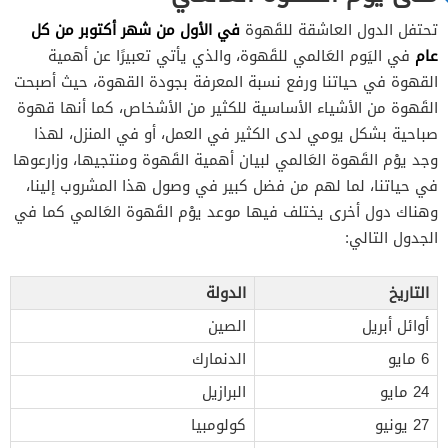
في الأول من شهر أكتوبر من كل
تحتفل الدول العاشقة للقَهوة
عام
في اليَوم العَالمي للقَهوة، والذي يأتي تعبيرًا عن أهمية
القهوة في حياتنا ورفع نسبة المعرفة بجودة القهوة، حيث أصبحت
القَهوة من الأشياء الأساسية للكثير من الأشخاص، كما أنها قهوة
صباحية بشكل يومي لدى الكثير في العمل، أو في المنزل، لهذا
وجد يوْم القَهوة العَالمي لبيان أهمية القَهوة ومنتجيها، وزارعوها
في حياتنا، لما لهم من فضل كبير في وصول هذا المشروب إلينا،
وهناك دول أخرى يختلف فيها موعد يوْم القَهوة العَالمي كما في
الجدول التالي:
التاريخ
الدولة
أوائل أبريل
الصين
6 مايو
الدنمارك
24 مايو
البرازيل
27 يونيو
كولومبيا