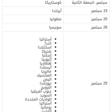
سبتمبر، الجمعة الثانية
كوستاريكا
19 سبتمبر
أيرلندا
20 سبتمبر
منغوليا
28 سبتمبر
سويسرا
أستراليا
كندا
اسكتلندا
بلجيكا
إنجلترا
إثيوبيا
هنغاريا
آيسلندا
ماليزيا
المكسيك
اليمن
29 سبتمبر
نيوزلندا
النرويج
جنوب أفريقيا
السويد
الولايات المتحدة
أستراليا
رومانيا
الفلبين