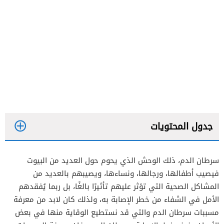
جدول المحتويات
سرطان الدم، ذلك الوحش الذي يحوم حول العديد من البيوت
فيصيب أطفالها، ورجالها، ونساءها، ويصيبهم بالعديد من
هل يمكن أن تكون الوراثة أحد مسببات سرطان الدم؟
المشاكل الصحية التي تؤثر عليهم تأثيرًا بالغًا، بل ربما يُفقدهم
الأمل في الشفاء من خطر الإصابة به، ولذلك كان لابد من معرفة
الإشعاع أحد مسببات سرطان الدم
مسببات سرطان الدم والتي قد نستطيع الوقاية منها في بعض
المسببات الأخرى لسرطان الدم