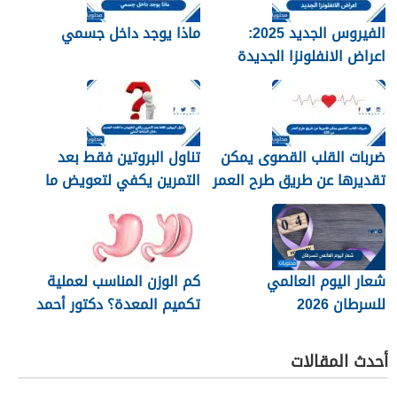
الفيروس الجديد 2025:
ماذا يوجد داخل جسمي
اعراض الانفلونزا الجديدة
وطرق العلاج
ضربات القلب القصوى يمكن
تناول البروتين فقط بعد
تقديرها عن طريق طرح العمر
التمرين يكفي لتعويض ما
من 220
فقده الجسم خلال النشاط
البدني
شعار اليوم العالمي
كم الوزن المناسب لعملية
للسرطان 2026
تكميم المعدة؟ دكتور أحمد
المصري استشاري جراحات
السمنة في مصر
أحدث المقالات