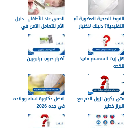
الفوط الصحية العضوية أم
الحمى عند الأطفال.. دليل
التقليدية؟ دليلك لاختيار
الأم للتعامل الآمن في
النوع الأنسب لبشرتك
المنزل
هل زيت السمسم مفيد
أضرار حبوب برايورين
للكحه
متى يكون نزول الدم مع
افضل دكتورة نساء وولاده
البراز خطير
في جده 2026