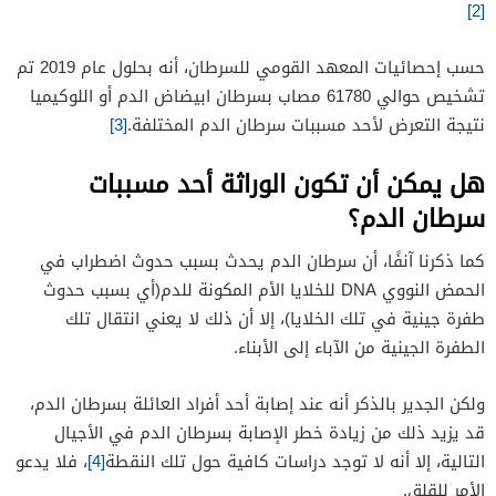
[2]
حسب إحصائيات المعهد القومي للسرطان، أنه بحلول عام 2019 تم
تشخيص حوالي 61780 مصاب بسرطان ابيضاض الدم أو اللوكيميا
نتيجة التعرض لأحد مسببات سرطان الدم المختلفة.
[3]
هل يمكن أن تكون الوراثة أحد مسببات
سرطان الدم؟
كما ذكرنا آنفًا، أن سرطان الدم يحدث بسبب حدوث اضطراب في
الحمض النووي DNA للخلايا الأم المكونة للدم(أي بسبب حدوث
طفرة جينية في تلك الخلايا)، إلا أن ذلك لا يعني انتقال تلك
الطفرة الجينية من الآباء إلى الأبناء.
ولكن الجدير بالذكر أنه عند إصابة أحد أفراد العائلة بسرطان الدم،
قد يزيد ذلك من زيادة خطر الإصابة بسرطان الدم في الأجيال
التالية، إلا أنه لا توجد دراسات كافية حول تلك النقطة
[4]
، فلا يدعو
الأمر للقلق.