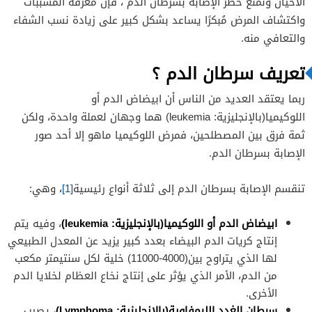
الأحيان ونمنع خطر الإصابة بسرطان الدم ، فإن معرفة المسببات
واكتشاف المرض مُبكرًا يساعد بشكل كبير على زيادة نسب الشفاء
والتعافي منه.
تعريف سرطان الدم ؟
ربما يعتقد العديد من الناس أن ابيضاض الدم أو
اللوكيميا(بالإنجليزية: leukemia) هما وجهان لعملة واحدة، ولكن
ثمة فرق بين المصطلحين، فمرض اللوكيميا ماهو إلا أحد صور
الإصابة بسرطان الدم.
تنقسم الإصابة بسرطان الدم إلى ثلاثة أنواع رئيسية
[1]
، وهي:
ابيضاض الدم أو اللوكيميا(بالإنجليزية:
leukemia
)
، وفيه يتم
إنتاج كريات الدم البيضاء بعدد كبير يزيد عن المعدل الطبيعي
لها الذي يتراوح بين(4000-11000) خلية لكل سنتيمتر مكعب
من الدم، الأمر الذي يؤثر على إنتاج نخاع العظام لخلايا الدم
الأخرى.
سرطان الغدد الليمفاوية(بالإنجليزية:
Lymphoma
)
، يصيب