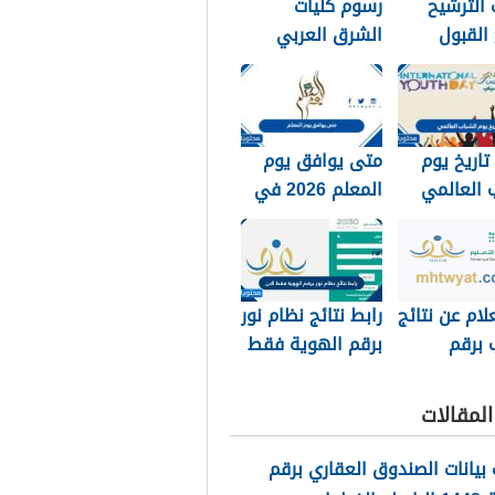
الترشيح
رسوم كليات
 القبول
الشرق العربي
 الملك خالد
1448 وكيفية
تسديد الرسوم
تاريخ يوم
متى يوافق يوم
 العالمي
المعلم 2026 في
جميع الدول
العربية
لام عن نتائج
رابط نتائج نظام نور
 برقم
برقم الهوية فقط
الهويه 1448 عبر
الان 1448
ور
لمقالات
noor.moe.g
بيانات الصندوق العقاري برقم