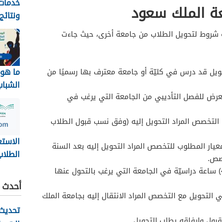
خدمات 
ة الملك سعود
ونتائج
بجامعة
شروط لتحويل الطلاب من جامعة أخرى، حيث جاءت
1448
ما هو 
حويل قد درس في كليّة أو جامعة معترف بها رسميًا من
الشباب
عرض للفصل التأديبي من الجامعة التي يرغب في
2026
التخصص المراد التحويل إليه (وفق نسب قبول الطلاب
الاستع
عيار المطلوب للتخصص المراد التحويل إليه بعد السنة
الطلاب
صص.
اجتياز الطالب ما لا يقل عن (40) ساعة دراسيّة في الجامعة التي يرغب بالتحول عنها
نظام ن
أحدث ا
ov.sa
لتحويل مع التخصص المراد الانتقال إليه بجامعة الملك
تحديث 
ول وإرفاقه بطلب التحويل.