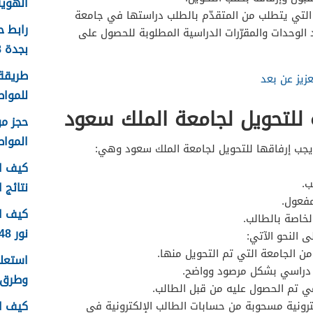
الهوية 1448 الرابط وا
 التي يتطلب من المتقدّم بالطلب دراستها في جامعة
رابط 
(60 %) من عدد الوحدات والمقرّرات الدراسية المطلوبة للحصول على
بجدة 1448
طريقة 
عزيز عن بعد
للمواطن
 للتحويل لجامعة الملك سعود
الموا
يجب إرفاقها للتحويل لجامعة الملك سعود وهي:
كيف اع
ب.
نتائج اخ
مفعول.
كيف ا
لخاصة بالطالب.
نور 1448
النحو الآتي:
 من الجامعة التي تم التحويل منها.
 دراسي بشكل مرصود وواضح.
وطرق 
ي تم الحصول عليه من قبل الطالب.
كيف ا
رونية مسحوبة من حسابات الطالب الإلكترونية في