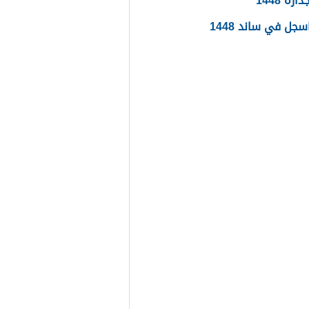
ره 1448
جل في ساند 1448