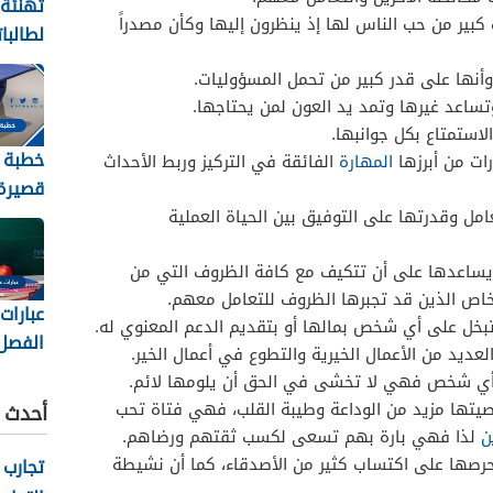
تهنئة
بير من حب الناس لها إذ ينظرون إليها وكأن مصدراً
لطالبا
والنجا
نها على قدر كبير من تحمل المسؤوليات.
2026
تساعد غيرها وتمد يد العون لمن يحتاجها.
لاستمتاع بكل جوانبها.
خطبة 
ات من أبرزها
المهارة
الفائقة في التركيز وربط الأحداث
قصيرة 
2026
مل وقدرتها على التوفيق بين الحياة العملية
 يساعدها على أن تتكيف مع كافة الظروف التي من
اص الذين قد تجبرها الظروف للتعامل معهم.
عبارات
تبخل على أي شخص بمالها أو بتقديم الدعم المعنوي له.
الفصل
عديد من الأعمال الخيرية والتطوع في أعمال الخير.
الثاني 448
 أي شخص فهي لا تخشى في الحق أن يلومها لائم.
تها مزيد من الوداعة وطيبة القلب، فهي فتاة تحب
أحدث ا
ن
لذا فهي بارة بهم تسعى لكسب ثقتهم ورضاهم.
حرصها على اكتساب كثير من الأصدقاء، كما أن نشيطة
تجارب 