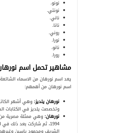
نونو.
نونتي.
ناني.
نانا.
روني.
نورا.
نانو.
رورا.
مشاهير تحمل اسم نورهان
يعد اسم نورهان من الاسماء الشائعة ق
اسم نورهان من أهمهم:
نورهان يلديز:
وتخصصت يلديز في الكتابات الط
نورهان:
1994، ثم شاركت بعد ذلك في 
الشريف ومحمود ياسين وغيرهم و