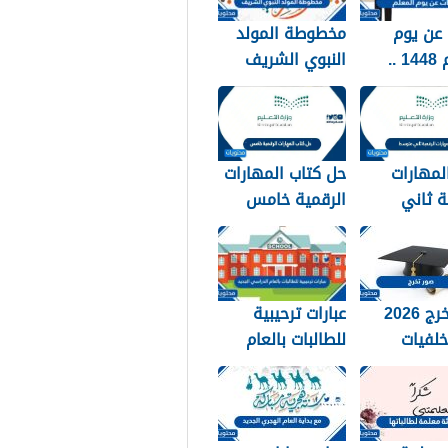
عن يوم
مخطوطة المولد
المعلم 1448 ..
النبوي الشريف
 عن يوم
2026 جديدة
 مكتوبة
لمهارات
حل كتاب المهارات
ة ثاني
الرقمية خامس
144
1448
صور تخرج 2026
عبارات ترحيبية
لفيات
للطالبات بالعام
 استكرات
الدراسي الجديد
التخرج
1448 بالصور