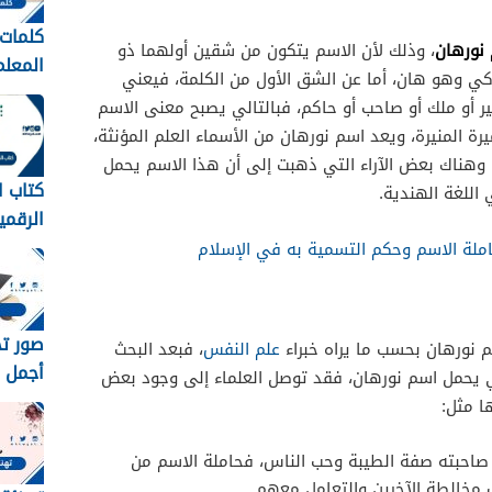
كلمات 
نورهان
، وذلك لأن الاسم يتكون من شقين أولهما ذو
كي وهو هان، أما عن الشق الأول من الكلمة، فيعني
عبارات
ير أو ملك أو صاحب أو حاكم، فبالتالي يصبح معنى الاسم
المعلم
ميرة المنيرة، ويعد اسم نورهان من الأسماء العلم المؤنثة،
1448
 وهناك بعض الآراء التي ذهبت إلى أن هذا الاسم يحمل
كتاب ا
للغة الهندية.
الرقمي
متوسط 8
لة الاسم وحكم التسمية به في الإسلام
 نورهان بحسب ما يراه خبراء
علم النفس
، فبعد البحث
أجمل خ
ي يحمل اسم نورهان، فقد توصل العلماء إلى وجود بعض
رمزيات
ا مثل:
مبروك 
1448
احبته صفة الطيبة وحب الناس، فحاملة الاسم من
 مخالطة الآخرين والتعامل معهم.