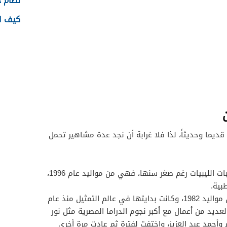
نظام جدا
كيف اس
ديما وحديثاً، لذا فلا غرابة أن نجد عدة مشاهير تحمل
وهي أشهر الكاتبات الليبيات رغم صغر سنها، فهي من مواليد عام 1996،
بية.
وهي ممثلة مصرية من مواليد 1982، وكانت بدايتها في عالم التمثيل منذ عام
العديد من أعمال مع أكبر نجوم الدراما المصرية مثل نور
أحمد عبد العزيز، واختفت لفترة ثم عادت مرة أخرى