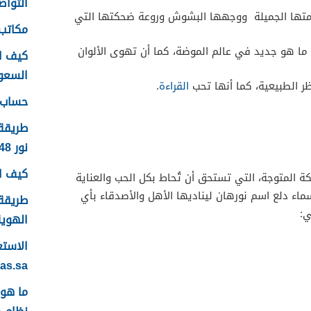
التواصل
امتها الجميلة ووجهها البشوش وروعة ضحكتها التي
مكاتب 
ل ما هو جديد في عالم الموضة، كما أن تهوى الألوان
كيف ا
السعودية
ر الطبيعية، كما أنها تحب
القراءة
.
حساب ع
طريقة
نور 1448
كيف اس
كة المتوجة، التي تستحق أن تُحاط بكل الحب والعناية
اء دلع اسم نورهان ليناديها الأهل والأصدقاء بأي
طريقة 
ي:
الهوية 48
yas.sa