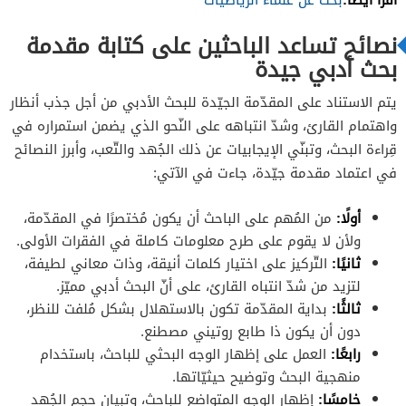
نصائح تساعد الباحثين على كتابة مقدمة
بحث أدبي جيدة
يتم الاستناد على المقدّمة الجيّدة للبحث الأدبي من أجل جذب أنظار
واهتمام القارئ، وشدّ انتباهه على النّحو الذي يضمن استمراره في
قِراءة البحث، وتبنّي الإيجابيات عن ذلك الجُهد والتّعب، وأبرز النصائح
في اعتماد مقدمة جيّدة، جاءت في الآتي:
أولًا
:
من المُهم على الباحث أن يكون مُختصرًا في المقدّمة،
ولأن لا يقوم على طرح معلومات كاملة في الفقرات الأولى.
ثانيًا
:
التّركيز على اختيار كلمات أنيقة، وذات معاني لطيفة،
لتزيد من شدّ انتباه القارئ، على أنّ البحث أدبي مميّز.
ثالثًا
:
بداية المقدّمة تكون بالاستهلال بشكل مُلفت للنظر،
دون أن يكون ذا طابع روتيني مصطنع.
رابعًا
:
العمل على إظهار الوجه البحثي للباحث، باستخدام
منهجية البحث وتوضيح حيثيّاتها.
خامسًا
:
إظهار الوجه المتواضع للباحث، وتبيان حجم الجُهد