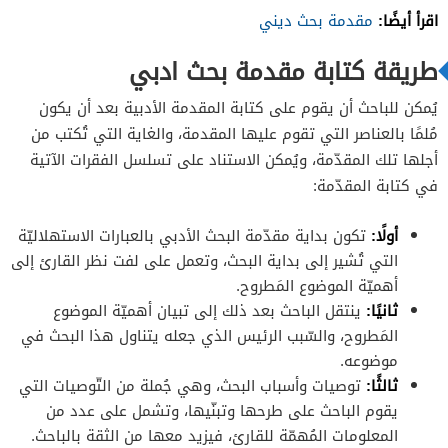
المقدمة الرابعة #4
اقرأ أيضًا:
مقدمة بحث ديني
المقدمة الخامسة #5
طريقة كتابة مقدمة بحث ادبي
يُمكن للباحث أن يقوم على كتابة المقدمة الأدبية بعد أن يكون
مُلمًا بالعناصر التي تقوم عليها المقدمة، والغاية التي تُكتب من
أجلها تلك المقدّمة، ويُمكن الاستناد على تسلسل الفقرات الآتية
في كتابة المقدّمة:
أولًا
:
تكون بداية مقدّمة البحث الأدبي بالعبارات الاستهلاليّة
التي تُشير إلى بداية البحث، وتعمل على لفت نظر القارئ إلى
أهميّة الموضوع المَطروح.
ثانيًا
:
ينتقل الباحث بعد ذلك إلى تبيان أهميّة الموضوع
المَطروح، والسّبب الرئيس الذي جعله يتناول هذا البحث في
موضوعه.
ثالثًا
:
توصيات وأسباب البحث، وهي جُملة من التّوصيات التي
يقوم الباحث على طرحها وتبنّيها، وتشمل على عدد من
المعلومات المُهمّة للقارئ، فيزيد معها من الثقة بالباحث.