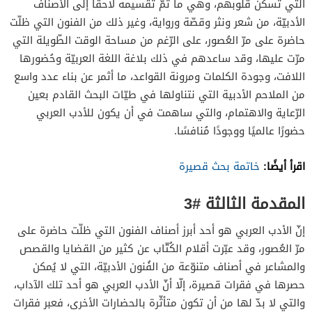
التي تسكن قلوبهم، وهي ما تمّ تقسيمه لاحقًا إلى الأصناف
الأدبيّة، من شعر ونثر وقصّة ورواية، وغير ذلك من الفنون التي ظلّت
حاضرة على مرّ العُصور، على الرّغم من مساحة الوقت الطّويلة التي
مرّت عليها، وقد ساعدهم في ذلك بلاغة اللغة العربيّة وحُضورها
اللافت، وجودة الكلمات ومرونة القواعد، ما أثمر عن بناء عدد واسع
من الملاحم الأدبية التي نتناولها في طيّات البحث القادم بعين
الرّعاية والاهتمام، والتي ساهمت في أن يكون للأدب العربي
حضورًا عالميًا ووجودًا مُنافسًا.
اقرأ أيضًا:
خاتمة بحث قصيرة
المقدمة الثالثة #3
إنّ الأدب العربي هو أحد أبرز أصناف الفنون التي ظلّت حاضرة على
مرّ العُصور، وقد عبّرت أقلام الكُتّاب عن كثير من القضايا والقصص
والمشاعر في أصناف متنوّعة من الفُنون الأدبيّة، التي لا يُمكن
حصرها في فقرات قصيرة، إلّا أنّ الأدب العربي هو أحد تلك الآداب،
والتي لا بدّ لها من أن تكون متأثّرة بالحضارات الأخرى، فعبر فقرات