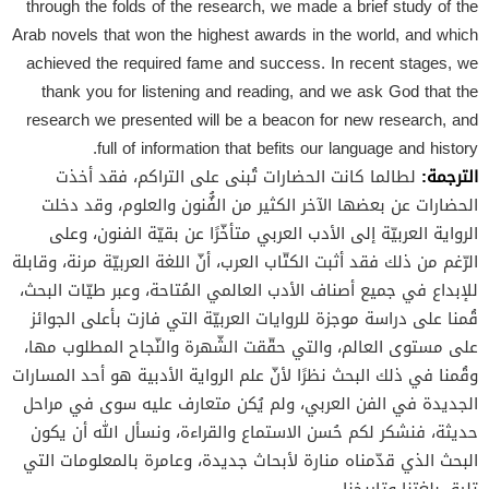
through the folds of the research, we made a brief study of the
Arab novels that won the highest awards in the world, and which
achieved the required fame and success. In recent stages, we
thank you for listening and reading, and we ask God that the
research we presented will be a beacon for new research, and
full of information that befits our language and history.
الترجمة:
لطالما كانت الحضارات تُبنى على التراكم، فقد أخذت
الحضارات عن بعضها الآخر الكثير من الفٌُنون والعلوم، وقد دخلت
الرواية العربيّة إلى الأدب العربي متأخّرًا عن بقيّة الفنون، وعلى
الرّغم من ذلك فقد أثبت الكتّاب العرب، أنّ اللغة العربيّة مرنة، وقابلة
للإبداع في جميع أصناف الأدب العالمي المُتاحة، وعبر طيّات البحث،
قُمنا على دراسة موجزة للروايات العربيّة التي فازت بأعلى الجوائز
على مستوى العالم، والتي حقّقت الشّهرة والنّجاح المطلوب مها،
وقُمنا في ذلك البحث نظرًا لأنّ علم الرواية الأدبية هو أحد المسارات
الجديدة في الفن العربي، ولم يُكن متعارف عليه سوى في مراحل
حديثة، فنشكر لكم حُسن الاستماع والقراءة، ونسأل الله أن يكون
البحث الذي قدّمناه منارة لأبحاث جديدة، وعامرة بالمعلومات التي
تليق بلغتنا وتاريخنا.