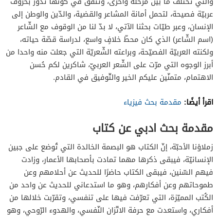
والتي تختلف ما بين مرحلة وأخرى، وتتفّق في كونها تدور بحروف
عربيّة فصيحة، لتحمل أمانة المشاعر والقضية، والدّين والوطن إلى
الإنسان، وعبر طيّات بحثنا الآتي، لا بدّ لنا من الوقوف مع الشّاعر
(اسم الشّاعر) الذي كان محطّ خلافٍ واسع، لدراسة قصّة حياته،
ولكنته العربيّة الفصيّحة، وبراعته الشّعريّة التي جعلت منه واحدا من
أبرز الوجوه التي مرّت على الشّعر العربيّ، شاكرين لكم حُسن
الاهتمام، متمنّين عليكم الخير والتّوفيق في القادم.
اقرأ أيضًا:
مقدمة بحث فيزياء
مقدمة بحث ادبي عن كتاب
زملاؤنا الأحبّة، إنّ الكتاب هو البصمة الخالدة التي تُوضع على جبين
الإنسانيّة، فيبقى ذكرها مهما تمادت بأصحابها الأعمار، وزادت
فيهم السّنين، فيبقى الكتاب حاضرًا للحديث عن أحلامهم وعن
طموحاتهم وعن أفكارهم، وهو ما استدعاني للحديث عن واحد من
الكُتب المميّزة، التي تعرّفت فيها على تنفسي، وتقرّبت خلالها من
أفكاري، واستعدت مع حرفة الاتّزان النّفسي، والهدوء الرّوحي، وهو