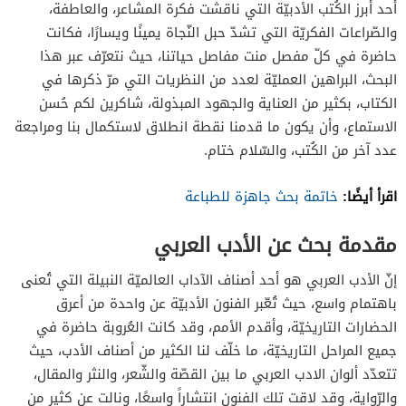
أحد أبرز الكُتب الأدبيّة التي ناقشت فكرة المشاعر، والعاطفة،
والصّراعات الفكريّة التي تشدّ حبل النّجاة يمينًا ويسارًا، فكانت
حاضرة في كلّ مفصل منت مفاصل حياتنا، حيث نتعرّف عبر هذا
البحث، البراهين العمليّة لعدد من النظريات التي مرّ ذكرها في
الكتاب، بكثير من العناية والجهود المبذولة، شاكرين لكم حُسن
الاستماع، وأن يكون ما قدمنا نقطة انطلاق لاستكمال بنا ومراجعة
عدد آخر من الكُتب، والسّلام ختام.
اقرأ أيضًا:
خاتمة بحث جاهزة للطباعة
مقدمة بحث عن الأدب العربي
إنّ الأدب العربي هو أحد أصناف الآداب العالميّة النبيلة التي تُعنى
باهتمام واسع، حيث تُعّبر الفنون الأدبيّة عن واحدة من أعرق
الحضارات التاريخيّة، وأقدم الأمم، وقد كانت العُروبة حاضرة في
جميع المراحل التاريخيّة، ما خلّف لنا الكثير من أصناف الأدب، حيث
تتعدّد ألوان الادب العربي ما بين القصّة والشّعر، والنثر والمقال،
والرّواية، وقد لاقت تلك الفنون انتشاراً واسعًا، ونالت عن كثير من