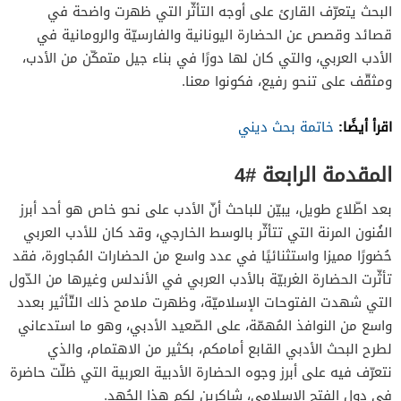
البحث يتعرّف القارئ على أوجه التأثّر التي ظهرت واضحة في
قصائد وقصص عن الحضارة اليونانية والفارسيّة والرومانية في
الأدب العربي، والتي كان لها دورًا في بناء جيل متمكّن من الأدب،
ومثقّف على تنحو رفيع، فكونوا معنا.
اقرأ أيضًا:
خاتمة بحث ديني
المقدمة الرابعة #4
بعد اطّلاع طويل، يبيّن للباحث أنّ الأدب على نحو خاص هو أحد أبرز
الفُنون المرنة التي تتأثّر بالوسط الخارجي، وقد كان للأدب العربي
حُضورًا مميزا واستثنائيًا في عدد واسع من الحضارات المُجاورة، فقد
تأثّرت الحضارة الغربيّة بالأدب العربي في الأندلس وغيرها من الدّول
التي شهدت الفتوحات الإسلاميّة، وظهرت ملامح ذلك التّأثير بعدد
واسع من النوافذ المُهمّة، على الصّعيد الأدبي، وهو ما استدعاني
لطرح البحث الأدبي القابع أمامكم، بكثير من الاهتمام، والذي
نتعرّف فيه على أبرز وجوه الحضارة الأدبية العربية التي ظلّت حاضرة
في دول الفتح الإسلامي، شاكرين لكم هذا الجُهد.