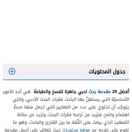
جدول المحتويات
أفضل 20
مقدمة بحث
ادبي جاهزة للنسخ والطباعة
هي أحد الأمور
الأساسيّة التي يستهلّ بها الباحث فقرات البحث الأدبي، والتي
يتوجّب أن تحتوي على عدد من المَعايير التي تجعل منها محطّ
اهتمام واضح، فتزيد من ترابط فقرات البحث، وتزيد من متانة
نموذج مقدمة بحث ادبي قصيرة
التمهيد الذي يبعث على الثّقة ما بين القارئ والباحث، وهو ما
نموذج مقدمة بحث ادبي طويلة
نقوم على طرحه عبر
موقع محتويات
حيث نتعرّف على أجمل مقدمة