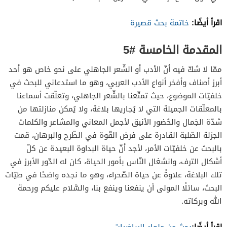
اقرأ أيضًا:
خاتمة بحث قصيرة
المقدمة الخامسة #5
ممّا لا شكّ فيه أنّ الأدب أو الشّعر الجاهلي على نحو خاص هو أحد
أبرز أصناف وأفخر أنواع الأدب العربي، وهو ما استدعاني للبحث في
خلفيّات الموضوع، حيث تمتّعنا بالشّعر الجاهلي، وتعلّقت أسماعنا
بالمعلّقات الجميلة التي لا يُجاريها بلاغة، ولا يُمكن منازلتها من
شدّة الجَمال والحُضور الأنيق لأجمل المعاني والمشاعر والكلمات
الجزلة الصّلبة القادرة على فرض القّوة في الطّرح والبرهان، قمت
بالبحث عن خلفيّات الأمر، لأجد أنّ حياة البداوة البعيدة عن كلّ
أشكال الترف، وانشغال النّاس بأمور الحياة، كان له الدّور الأبرز في
تلك البلاغة، علاوةً عن حياة الصّحراء، وهو ما نجده واضحًا في طيّات
البحث، سائلًا المولى أن ينفعنا وينفع بنا، والسَّلام عليكم ورحمة
الله وبركاته.
اقرأ أيضًا:
بحث عن علماء الرياضيات