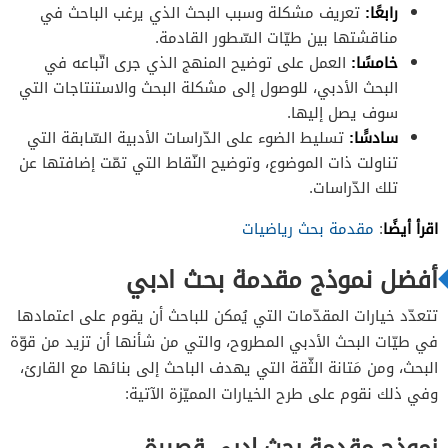
رابعًا
:
تعريف مشكلة وسبب البحث الذي يرغب الباحث في
مناقشتها بين طيّات السّطور القادمة.
خامسًا
:
العمل على توضيح المنهج الذي جرى اتّباعه في
البحث الأدبي، للوصول إلى مشكلة البحث والاستنتاجات التي
سوف يصل إليها.
سادسًَا
:
تسليط الضوء على الدّراسات الأدبية السّابقة التي
تناولت ذات الموضوع، وتوضيح النّقاط التي تمّت إضافتها عن
تلك الدّراسات.
اقرأ أيضًا
:
مقدمة بحث رياضيات
أفضل نموذج مقدمة بحث ادبي
تتعدّد خيارات المقدّمات التي يُمكن للباحث أن يقوم على اعتمادها
في طيّات البحث الأدبي المطروح، والتي من شأنها أن تزيد من قوّة
البحث، ومن مَتانة الثّقة التي يهدف الباحث إلى بنائها مع القارئ،
وفي ذلك نقوم على طرح الخيارات المميّزة الآتية:
نموذج مقدمة بحث ادبي قصيرة