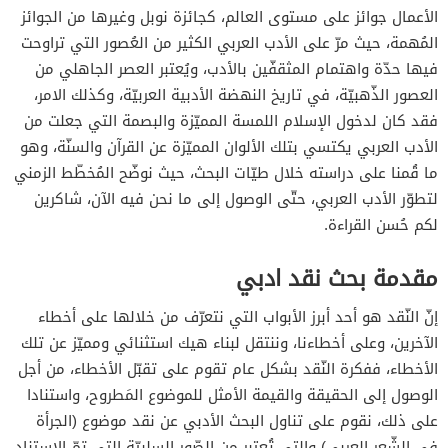
الأعمال جوائز على مستوى العالم، كجائزة نوبل وغيرها من الجوائز
المُهمة، حيث مرّ على الأدب العربي الكثير من العُصور التي تراوحت
فيها حدّة واهتمام المثقفّين بالأدب، ويُعتبر العصر الجاهلي من
العصور الذّهبيّة، في تاريخ النهضة الأدبية العربيّة، وكذلك الامر،
فقد كان لدخول الإسلام اللمسة المميّزة والبصمة التي جعلت من
الأدب العربي يكتسي بتلك الألوان المميّزة عن القرآن والسنّة، وهو
ما قُمنا على دراسته خلال طيّات البحث، حيث نوضّح المُخطّط الزمني
لتطوّر الأدب العربي، حتّى الوصول إلى ما نحن فيه الآن، شاكرين
لكم حُسن القراءة.
مقدمة بحث نقد ادبي
إنّ النّقد هو أحد أبرز الأبواب التي نتعرّف من خلالها على أخطاء
الآخرين، وعلى أخطاءنا، وننتقل لبناء هيك استثنائي ومميّز عن تلك
الأخطاء، ففكرة النّقد بشكل عام تقوم على تقبّل الأخطاء، من أجل
الوصول إلى الحقيقة والقيمة الأمثل للموضوع المَطروح، واستنادا
على ذلك، نقوم على تناول البحث الأدبي عن نقد موضوع (الجرأة
في الشّعر العربي) والتي تُعتبر من الصّور السلبيّة التي تمّ الاستناد