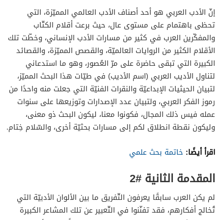
إنّ الأدب العربي هو أحد أصناف الأدب العالمي المميّزة، التي
تحظى باهتمام على مستوى عال، حيث برعت أقلام الكتّاب
والمفكّرين العرب في كثير من مسارات الأدب الإنساني، وخطّت تلك
الأقلام الكثير من الروايات العالميّة، والقصص المميّزة، والقصائد
الكبيرة التي تبقى حاضرة على مرّ العُصور، وهو ما استدعاني
لتناول الأديب العربي (اسم الأديب) في طيّات هذا البحث المميّز،
لتبيان الحيثيات الإبداعيّة والنقرات الفنيّة التي جعلت منه واحدًا من
رموز الفكر العربي، ولتبيان عدد الإصدارات وتوزيعها على سنوات
عمله فيس ذلك المجال، فكونوا معنا، ليكون البحث ذو معنى،
وليكون نقطة انطلاق لكم إلى مسارات بحثيّة أخرى، والسّلام خِتام.
اقرأ أيضًا:
خاتمة بحث علمي
المقدمة الثانية #2
لم يكن العرب سابقًا يعرفون التّفريق ما بين الألوان الأدبيّة التي
تُخالج أفكارهم، فقد تفنّنوا في التّعبير عن تلك المشاعر الكبيرة