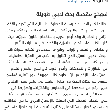
اقرأ أيضًا:
بحث عن الرياضيات
نموذج مقدمة بحث ادبي طويلة
لطالما كان الأدب هو رسالة الحضارة الإنسانية التي تحرص الأمّة
على الاهتمام بها، والتي تُعد من الأساسيات التيس تعكس مدى
الرُقي والحضارة، وقد أبدع العرب، باستخدام الفنون الأدبيّة، حيث
كان الكتّاب على تمام الجاهزية والحُضور في مسارات الشّعر
والخاطرة، والقصّة والرّواية، وهو ما استدعاني لكتابة فقرات هذا
البحث الأدبي المميّز، الذي نتناول به الأدب في الفترة الجاهلية،
والتي كانت من الفترات الذّهبيّة التي شهدت معها الكلمة الكثير
من التطوّرات والتحديثات، وأبدع العرب في نسج الشعر والكلام
المميّز، على الرّغم من انّ العلوم كانت موروثة، دون تعليم مُمنهج،
فنقوم عبر طيّات البحث في تناول السّبب في تراجع بعض العلوم
على الرغم من منهجها في المدارس والمُقرّرات، وتطوّرها في
الوقت الذي لم تكن به سوى موهبة أو فطرة، حيث نتعرّف أيضًا
على اللحظة الفاصلة التي انتقلت بالإنسان العربي ما بين الجاهلية
والإسلام، فصار الاستناد على كتاب الله وسنّة نبيه حاضرًا حتّى في