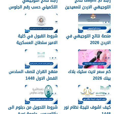
رابط tawjihi .jo نتائج
رابط نتائج التوجيهي
التوجيهي الاردن للمعيدين
التكميلي حسب رقم الجلوس
2026
2026 الاردن
منصة نتائج التوجيهي في
شروط القبول في كلية
الاردن 2026
الامير سلطان العسكرية
للعلوم الصحية 1448
كم سعر لايت ستيك بلاك
منهج القران للصف السادس
بينك 2026
الفصل الاول 1448
كيف اشوف نتيجة نظام نور
شروط التحويل من دبلوم الى
1448
بكالوريوس جامعة نورة