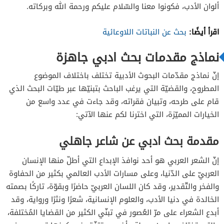
ألوان الأدب، فكونوا معنا والسّلام عليكم ورحمة الله وبركاته.
اقرأ أيضًا:
بحث عن النباتات اللاوعائية
نماذج مقدمات بحث ادبي جاهزة
إنّ نماذج مقدّمات البحوث الأدبية تختلف باختلاف الموضوع
المطروح، والقضيّة التي يرغب الباحث بتبنيّها عبر طيّات البحث الذي
قام على طرحه، وتبيان فقراته، وقد جاءت في عدد واسع من
الخيارات المميّزة، التي اخترنا لكم عنها الآتي:
مقدمة بحث ادبي عن شاعر جاهلي
إنّ الشعر العربي هو أحد نوافذ الإبداع التي أطلّ منها الإنسان
العربيّ على الدّنيا، وعلى مسارات الأدب العالمي بكثير من الحفاوة
والفخر والتّقدير، وقد كان اللسان العربيّ حاضرًا وبقوّة، تاركًا بصمته
الخالدة في دنيا الأدب، والعلوم الإنسانية، شعرًا ونثرًا ورواية، وقد
أبدع الشعراء على مرّ العُصور في تبنّي الكثير من القضايا المُختلفة،