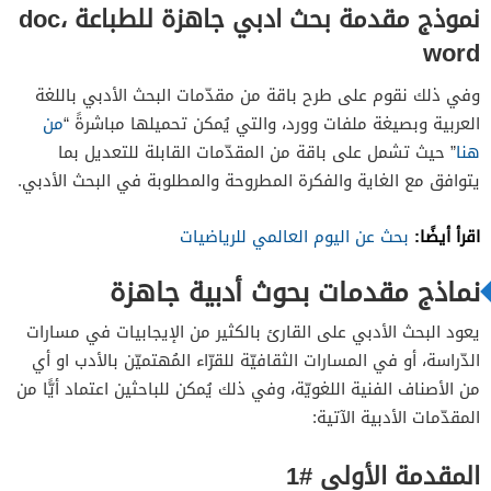
نموذج مقدمة بحث ادبي جاهزة للطباعة doc،
word
وفي ذلك نقوم على طرح باقة من مقدّمات البحث الأدبي باللغة
العربية وبصيغة ملفات وورد، والتي يُمكن تحميلها مباشرةً “
من
هنا
” حيث تشمل على باقة من المقدّمات القابلة للتعديل بما
يتوافق مع الغاية والفكرة المطروحة والمطلوبة في البحث الأدبي.
اقرأ أيضًا:
بحث عن اليوم العالمي للرياضيات
نماذج مقدمات بحوث أدبية جاهزة
يعود البحث الأدبي على القارئ بالكثير من الإيجابيات في مسارات
الدّراسة، أو في المسارات الثقافيّة للقرّاء المُهتميّن بالأدب او أي
من الأصناف الفنية اللغويّة، وفي ذلك يُمكن للباحثين اعتماد أيًّا من
المقدّمات الأدبية الآتية:
المقدمة الأولى #1