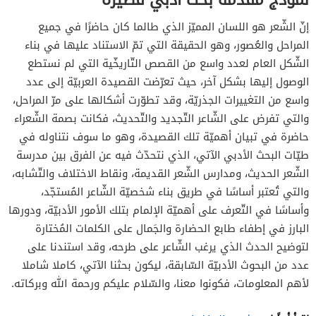
إنّ الشّعر هو اللسان المميّز الذي طالما كان حاضرًا في جميع
المراحل والعُصور، وهو الحقيقة التي تمّ الاستناد عليها في بناء
الشّكل العام لعدد واسع من القصص التّاريخّية التي لم نستطع
الوصول إليها بشكل آخر، حيث تعرّضت القصيدة العربيّة إلى عدد
واسع من التغييرات الجذريّة، وقد تطوّرت أشكالها على مرّ المراحل،
والتي تفرض على الشّاعر التّجديد والتّحديث، فكانت بصمة الشّعراء
حاضرة في تبيان أهميّة تلك القصيدة، وهو ما سوف نتناوله في
طيّات البحث الأدبي الآتي، الذي نتحدّث فيه عن الفرق بين مدرسة
الشّعر الحديث، ومدارس الشّعر القديمة، ونقاط الاختلاف والتّشابه،
والتي تُعتبر أساسًا في طريق بناء شخصيّة الشّاعر المُستجّد،
وأساسًا في التّعرف على أهميّة الإلمام بتلك الأمور الأدبيّة، ودورها
البارز في إطفاء طابع الحضارة والجَمال على الكلمات المُختارة
لتوضيح الحدث الذي يرغب الشّاعر على طرحه، وقد استندنا على
عدد من البحوث الأدبيّة السّابقة، ليكون بحثنا الآتي، كاملا شاملا
لأهم المعلومات، فكونوا معنا، والسّلام عليكم ورحمة الله وبركاته.