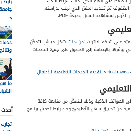
ال الضّغط على العلم الذي بجانب شريط البحث.
رابط ب
الصّفوف ثمّ تحديد المقرّر الذي نرغب بدراسته.
جامعة 
الدّرس لمشاهدة المقرّر بصيغة PDF.
عبدالع
عليمي
kau
ميّة على شبكة الانترنت “
من هنا
” بشكل مباشر لنتمكّن
خدمات 
تي يوفّرها بالإضافة إلى الحصول على جميع الخدمات
ونتائج
بجامعة
1448
فال
ما هو 
لتعليمي
الشباب
2026
لى الهواتف الذكية وذلك لنتمكّن من متابعة كافة
ية من تطبيق سهل التّعليميّ وجاء رابط تحميل برنامج
أحدث ا
تجارب 