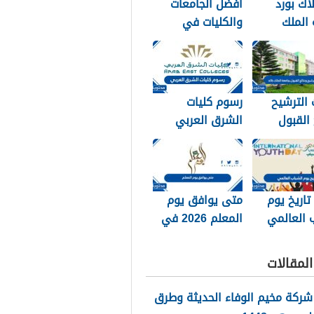
لاك بورد
افضل الجامعات
الملك
والكليات في
زيز الجديد
السعودية للبنات
1448
1448 blackboard
الترشيح
رسوم كليات
 القبول
الشرق العربي
 الملك خالد
1448 وكيفية
تسديد الرسوم
تاريخ يوم
متى يوافق يوم
 العالمي
المعلم 2026 في
جميع الدول
العربية
لمقالات
شركة مخيم الوفاء الحديثة وطرق