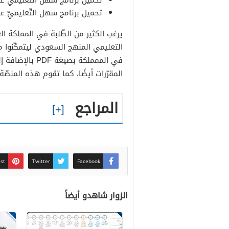
تحميل برنامج سهل التّعليميّ عل
تحميل برنامج سهل التّعليميّ على
يرغب الكثير من الطّلبة في المملكة ال
التعليمي المنهج السعودي ليتمكّنوا من 
في الممملكة بص
المقرّرات أيضًا، كما تقوم هذه المنصّة
المراجع
est
Twitter
Facebook
الزوار شاهدو أيضاً