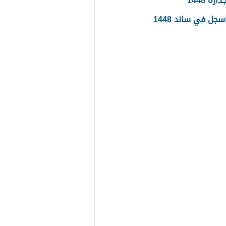
ره 1448
جل في ساند 1448