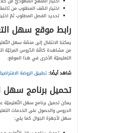
اختيار المنهج السّعوديّ من خل
اختيار الصّف المطلوب من ثائمة 
تحديد الفصل المطلوب ثمّ اختيار 
رابط موقع سهل الت
يمكننا الانتقال إلى منصّة سهل التّعلي
من مشاهدة كافّة الدّروس المرئيّة ال
التعليميّة الأخرى في هذا الموقع.
شاهد أيضًا:
تطبيق الروضة الافتراضية virtual rawda لتقديم الخدمات التعليمية للأط
تحميل برنامج سهل ا
يمكن تحميل برنامج سهل التّعليميّة ع
الدروس والحصول على الخدمات التعليم
سهل لأجهزة الجوال كما يلي: