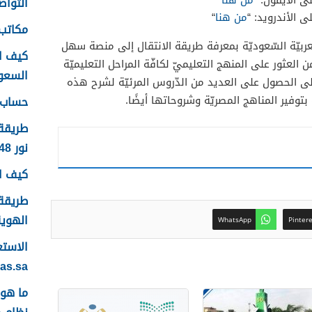
ى الأيفون: “
من هنا
“
التواصل
 الأندرويد: “
من هنا
“
مكاتب 
عربيّة السّعوديّة بمعرفة طريقة الانتقال إلى منصة سهل
كيف ا
العثور على المنهج التعليميّ لكافّة المراحل التعليميّة
السعودية
يغة PDF بالإضافة إلى الحصول على العديد من الدّروس المرئيّة لشرح هذه
 بتوفير المناهج المصريّة وشروحاتها أيضًا.
حساب ع
طريقة
نور 1448
كيف اس
طريقة 
الهوية 48
WhatsApp
Pinter
yas.sa