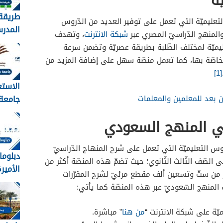
ة
طريقة
تعليميّة التي تعمل على توفير العديد من الدّروس
المدر
والمنهج الدّراسيّ المصري عبر
شبكة الانترنت
، وتهدف
نظام نور 
يميّة لمختلف الطّلبة بطريقة عصريّة وتضمن سرعة
 الخاصّة بها، كما تعمل منصّة سهل على إضافة المزيد من
[1]
الاستع
جامعة
 بعد للمعلمين والمعلمات
القبول
 المنهج السعودي
1448
س التعليميّة التي تعمل على شرح المنهاج الدّراسيّ
دبلوما
إلى الصّف الثّالث الثّانوي؛ حيث تضمّ هذه المنصّة أكثر من
الأميرة 
من ستّ وتسعين ألف مقطع مرئيّ لشرح المقرّرات
ت المنهج السّعوديّ عبر هذه المنصّة كما يأتي:
يّة على شبكة الانترنت “
من هنا
” مباشرة.