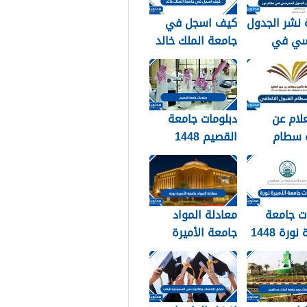
 نشر الجدول
كيف اسجل في
سي في
جامعة الملك خالد
1448
1448
لام عن
دبلومات جامعة
 سطام
القصيم 1448
 الالحاقي
ورابط التقديم على
دبلومات جامعة
القصيم
qudcss.com
ت جامعة
معادلة المواد
نورة 1448
جامعة الأميرة
نورة 1448