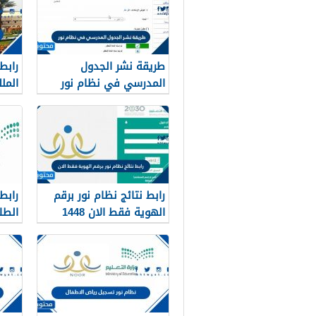
طريقة نشر الجدول
رابط
المدرسي في نظام نور
المل
8 blackboard kau
1448
رابط نتائج نظام نور برقم
رابط
الهوية فقط الان 1448
عبر 
v.sa