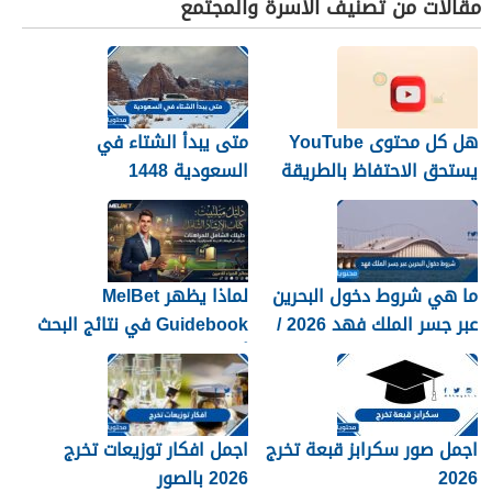
مقالات من تصنيف الأسرة والمجتمع
هل كل محتوى YouTube
متى يبدأ الشتاء في
يستحق الاحتفاظ بالطريقة
السعودية 1448
نفسها؟
ما هي شروط دخول البحرين
لماذا يظهر MelBet
عبر جسر الملك فهد 2026 /
Guidebook في نتائج البحث
1448
أكثر من صفحات كثيرة؟
اجمل صور سكرابز قبعة تخرج
اجمل افكار توزيعات تخرج
2026
2026 بالصور