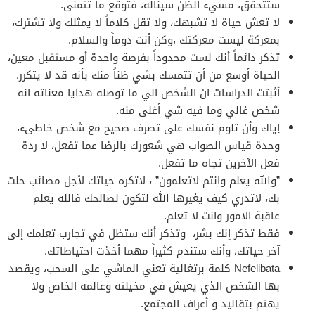
ستتحقق، مسيء الظن سيناله، فتوقع ما تتمنى.
‏لا تعش حياة لا تشبهك، ولا تقل كلاماً لا يمثلك ولا تشترك،
بمعركة ليست معركتك ،وكن أنت دوماً والسلام.
‏تذكر دائماً أنك لست محدوداً بفرصة واحدة أو مستقبل معين،
الحياة أوسع من أن تتمسك بشي ظناً منك بأنه قد لا يتكرر.
‏أثبتت الدراسات ان الشخص الي ما توصله هدايا معناته انه
شخص غالي وما فيه شي أغلى منه.
‏إياك وأن تلوم نفسك على تصرف صحيح مع شخص خاطىء،
وحدة قياس الصواب هي شعورك بالرضا عما تفعل، لا ردة
فعل الآخرين تجاه ما تفعل.
‏”والله يعلم وانتم لاتعلمون” ، لاتكره حياتك لأجل مصائب حلت
بك، لاتدري كيف يغيرها الله لتكون لصالحك فالله يعلم
عاقبة الامور وانت لا تعلم.
‏فقط تذكر إنك بشر، وتذكر أنك ستظل في تجارب تعلمك إلى
آخر حياتك، وأنك ستندم كثيراً مهما أخذت احتياطاتك.
‏Nefelibata كلمة برتغالية تعني الماشي على السحب، ويقصد
بها الشخص الذي يعيش في مخيلته وعالمه الخاص ولا
يهتم بتقاليد و أعراف المجتمع.