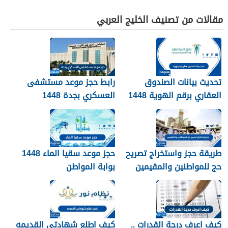
مقالات من تصنيف الخليج العربي
تحديث بيانات الصندوق
رابط حجز موعد مستشفى
العقاري برقم الهوية 1448
العسكري بجدة 1448
الرابط والخطوات
طريقة حجز واستخراج تصريح
حجز موعد سقيا الماء 1448
حج للمواطنين والمقيمين
بوابة المواطن
1448
كيف اعرف درجة القدرات ..
كيف اطلع شهادتي القديمه