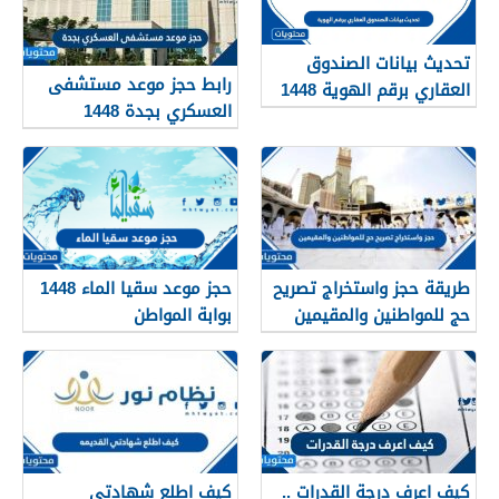
تحديث بيانات الصندوق
رابط حجز موعد مستشفى
العقاري برقم الهوية 1448
العسكري بجدة 1448
الرابط والخطوات
طريقة حجز واستخراج تصريح
حجز موعد سقيا الماء 1448
حج للمواطنين والمقيمين
بوابة المواطن
1448
كيف اعرف درجة القدرات ..
كيف اطلع شهادتي