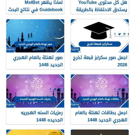
هل كل محتوى YouTube
لماذا يظهر MelBet
يستحق الاحتفاظ بالطريقة
Guidebook في نتائج البحث
نفسها؟
أكثر من صفحات كثيرة؟
اجمل صور سكرابز قبعة تخرج
صور تهنئة بالعام الهجري
2026
الجديد 1448
اجمل بطاقات تهنئة بالعام
رمزيات السنه الهجريه
الهجري الجديد 1448
الجديده 1448