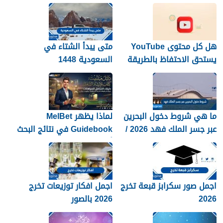
هل كل محتوى YouTube
متى يبدأ الشتاء في
يستحق الاحتفاظ بالطريقة
السعودية 1448
نفسها؟
ما هي شروط دخول البحرين
لماذا يظهر MelBet
عبر جسر الملك فهد 2026 /
Guidebook في نتائج البحث
1448
أكثر من صفحات كثيرة؟
اجمل صور سكرابز قبعة تخرج
اجمل افكار توزيعات تخرج
2026
2026 بالصور