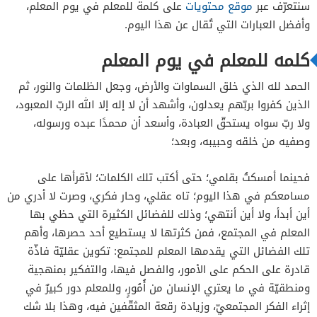
سنتعرّف عبر
موقع محتويات
على كلمة للمعلم في يوم المعلم،
وأفضل العبارات التي تُقال عن هذا اليوم.
كلمه للمعلم في يوم المعلم
الحمد لله الذي خلق السماوات والأرض، وجعل الظلمات والنور، ثم
الذين كفروا بربّهم يعدلون، وأشهد أن لا إله إلا الله الربّ المعبود،
ولا ربّ سواه يستحقّ العبادة، وأسعد أن محمدًا عبده ورسوله،
وصفيه من خلقه وحبيبه، وبعد؛
فحينما أمسكتُ بقلمي؛ حتى أكتب تلك الكلمات؛ لأقرأها على
مسامعكم في هذا اليوم؛ تاه عقلي، وحار فكري، وصرت لا أدري من
أين أبدأ، ولا أين أنتهي؛ وذلك للفضائل الكثيرة التي حظي بها
المعلم في المجتمع، فمن كثرتها لا يستطيع أحد حصرها، وأهم
تلك الفضائل التي يقدمها المعلم للمجتمع: تكوين عقليّة فاذّة
قادرة على الحكم على الأمور، والفصل فيها، والتفكير بمنهجية
ومنطقيّة في ما يعتري الإنسان من أُمُورٍ، وللمعلم دور كبيرٌ في
إثراء الفكر المجتمعيّ، وزيادة رقعة المثقّفين فيه، وهذا بلا شك