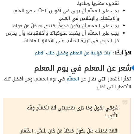
تقديره معنويا وماديا.
يجب على المعلّم أن يربي في نفوس الطلّاب حيّ العلم،
والاجتهاد، والإخلاص في العلم.
يجب على المعلم أن يكون قدوةً يقتدي به كلّ من حوله.
يجب على المعلّم أن يضبط سلوكياته وأخلاقياته، وأن يحرص
كل الحرص في تربية الطلّاب على الأخلاق الفاضلة.
اقرأ أيضًا:
ايات قرانية عن المعلم وفضل طلب العلم
شعر عن المعلم في يوم المعلم
تكثُر الأشعار التي تقال عن
المعلّم
في يوم المعلم، ومن أفضل تلك
الأشعار التي تُقال:
شَوْقِي يَقُولُ وَمَا دَرَى بِمُصِيبَتِي قُمْ لِلْمُعَلِّمِ وَفِّهِ
التَّبْجِيلا
اقْعُدْ فَدَيْتُكَ هَلْ يَكُونُ مُبَجَّلاً مَنْ كَانِ لِلْنَشْءِ الصِّغَارِ