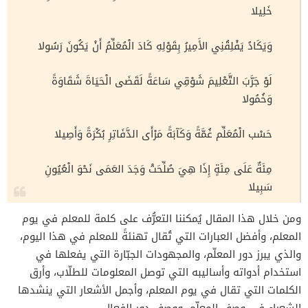
خَلِيلا
وَيَكَادُ يَفْلِقُنِي الأَمِيرُ بِقَوْلِهِ كَادَ الْمُعَلِّمُ أَنْ يَكُونَ رَسُولا
لَوْ جَرَّبَ التَّعْلِيمَ شَوْقِي سَاعَةً لَقَضَى الْحَيَاةَ شَقَاوَةً
وَخُمُولا
حَسْب الْمُعَلِّم غُمَّةً وَكَآبَةً مَرْأَى الدَّفَاتِرِ بُكْرَةً وَأَصِيلا
مِئَةٌ عَلَى مِئَةٍ إِذَا هِيَ صُلِّحَتْ وَجَدَ العَمَى نَحْوَ الْعُيُونِ
سَبِيلا
ومن خلال هذا المقال يُمكننا التعرُّف على كلمة للمعلم في يوم
المعلم، وأفضل العبارات التي تُقال تهنئةً للمعلم في هذا اليوم،
والذي يبرز دور المعلّم، والمجهودات الجبّارة التي يفعلها في
استخدام أدواته وأساليبه التي توصل المعلومات للطلّاب، وأرق
الكلمات التي تقال في يوم المعلم، وأجمل الأشعار التي ينشدها
الشعراء في وصف المعلّم، ووصف دور الفعال.