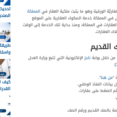
تحديث 
اريَّة الورقية وهو ما يثبت ملكية العقار في
المملكة
الصندو
دل في المملكة خدمة الصكوك العقارية على الموقع
لعقارات في المملكة، ومنذ بداية تلك الخدمة إلى الوقت
الرابط
اك العقارات.
 القديم
طريقة
واستخر
من خلال بوابة
ناجز
الإلكترونية التي تتبع وزارة العدل
حج للم
:
والمقيمي
 “
من هنا
“.
كيف ا
بيانات النفاذ الوطني.
القدرات
 ثم الضغط على عقارات.
الاستع
.
اختبار 
1448
ة بالصك القديم ورقم الصك.