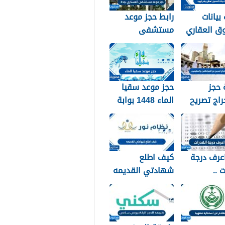
بيانات
رابط حجز موعد
ق العقاري
مستشفى
برقم الهوية 1448
العسكري بجدة
 والخطوات
1448
 حجز
حجز موعد سقيا
اج تصريح
الماء 1448 بوابة
واطنين
المواطن
ن 1448
عرف درجة
كيف اطلع
 ..
شهادتي القديمه
لام عن نتائج
عبر نظام نور 1448
القدرات