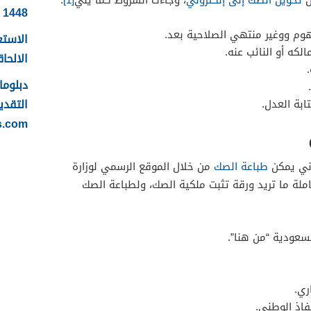
ل
تحويل الصك إلى إلكتروني
، وجاءت الشروط كما يلي
[1]
:
1448
وم ووغير منتهي الصلاحية بعد.
الاستع
كه أو النائب عنه.
الالحاقي 
التقدي
ابة العدل.
s.com
وني يمكن
طباعة الصك
من خلال الموقع الرسمي لوزارة
عاملة ما تريد ورقة تثبت ملكية الصك، ولطباعة الصك
لسعودية “من هنا”.
ري.
فاذ الوطني.