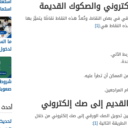
استعل
لكتروني والصكوك القديمة
استمار
8
 في بعض النقاط، وتُعدُّ هذه النقاط نقاطًا يتميَّز بها
تجديد
ذه النقاط هي:
[1]
ما الس
لدخول
ط الآلي.
1448
دة.
 الممكن أن تطرأ عليه.
شروط ح
صعوبة
م المراجعين.
على عمل 
لقديم إلى صك إلكتروني
أحدث ا
ين تحويل الصك الورقي إلى صك إلكتروني من خلال
تحديث 
لطريقة التالية
[1]
: