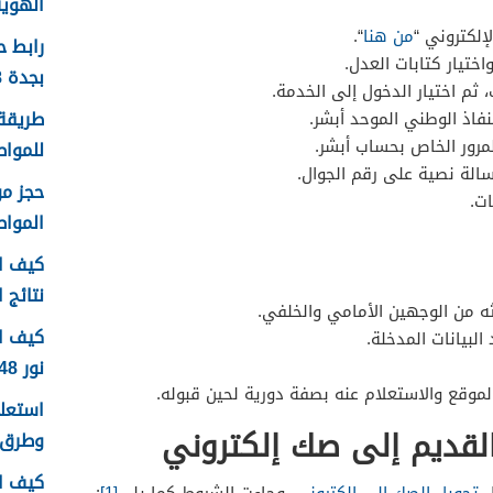
الهوية 1448 الرابط وا
إلكتروني “
من هنا
“.
رابط 
اختيار كتابات العدل.
بجدة 1448
ثم اختيار الدخول إلى الخدمة.
طريقة 
لنفاذ الوطني الموحد أبشر.
مرور الخاص بحساب أبشر.
للمواطن
سالة نصية على رقم الجوال.
ت.
الموا
كيف اع
نتائج اخ
 من الوجهين الأمامي والخلفي.
كيف ا
البيانات المدخلة.
نور 1448
موقع والاستعلام عنه بصفة دورية لحين قبوله.
لقديم إلى صك إلكتروني
وطرق 
كيف ا