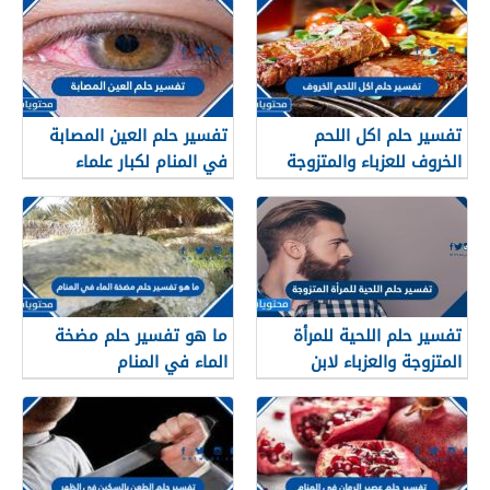
تفسير حلم اكل اللحم
تفسير حلم العين المصابة
الخروف للعزباء والمتزوجة
في المنام لكبار علماء
والحامل وللرجل
تفسير الأحلام والمنامات
تفسير حلم اللحية للمرأة
ما هو تفسير حلم مضخة
المتزوجة والعزباء لابن
الماء في المنام
سيرين وابن شاهين