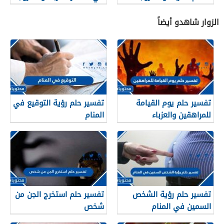
والحامل وللرجل
والحامل
الزوار شاهدو أيضاً
تفسير حلم يوم القيامة
تفسير حلم رؤية التوقيع في
للمراهقين والعزباء
المنام
والمتزوجة
تفسير حلم رؤية الشخص
تفسير حلم استخرج الجن من
السمين في المنام
شخص