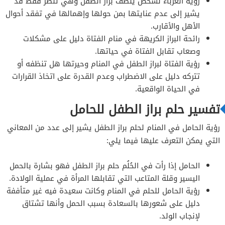
رؤية العزباء لشخص ينظف براز الطفل وهي تنظر فقط قد
يشير إلى عدم عنايتها بمن حولها وإهمالها في تفقد أحوال
الأهل والأقارب.
رائحة البراز الكريهة في منام الفتاة دليل على مشكلات
وصعاب تقابل الفتاة في حياتها.
رؤية الفتاة لبراز الطفل في المنام وحيرتها هل تنظفه أو
تتركه دليل على الاضطراب وعدم القدرة على اتخاذ القرارات
في الحياة الواقعية.
تفسير حلم براز الطفل للحامل
رؤية الحامل في المنام لحلم براز الطفل يشير إلى عدد من المعاني
التي يمكن التعرف عليها فيما يلي:
الحامل إذا رأت في الحُلُم حلم براز الطفل فهو بشارة بالحمل
اليسير وقلة المتاعب التي تقابلها المرأة في عملية الولادة.
رؤية الحامل للحلم في المنام وكانت سعيدة فيه غير متأففة
دليل على شعورها بالسعادة بسبب الحمل وأنها تشتاق
لإنجاب الولد.