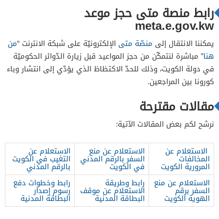
رابط منصة متى حجز موعد
meta.e.gov.kw
يمكننا الانتقال إلى
منصّة متى
الإلكترونيّة على شبكة الانترنت “
من
هنا
” مباشرة لنتمكّن من حجز المواعيد قبل زيارة الدّوائر الحكوميّة
في دولة الكويت، وذلك للحدّ الاكتظاظ الذي يؤدّي إلى انتشار وباء
كورونا بين المراجعين.
مقالات مقترحة
نرشح لكم بعض المقالات الآتية:
الاستعلام عن
الاستعلام عن منع
الاستعلام عن
المخالفات
السفر بالرقم المدني
التغيب في الكويت
المرورية الكويت
في الكويت
بالرقم المدني
الاستعلام عن منع
رابط وطريقة
رابط وخطوات دفع
السفر برقم
الاستعلام عن موقف
رسوم إصدار
الهوية الكويت
البطاقة المدنية
البطاقة المدنية