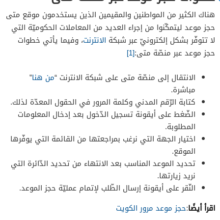
هناك الكثير من المواطنين والمقيمين الذين يستخدمون موقع متى
حجز موعد ليتمكّنوا من إجراء العديد من المعاملات الحكوميّة التي
لا تتوفّر بشكل إلكترونيّ عبر شبكة
الانترنت
، وفيما يأتي خطوات
حجز موعد عبر منصّة متى:
[1]
الانتقال إلى منصّة متى على شبكة الانترنت “
من هنا
”
مباشرة.
كتابة الرّقم المدني وكلمة المرور في الحقول المعدّة لذلك.
الضّغط على أيقونة تسجيل الدّخول بعد إدخال المعلومات
المطلوبة.
اختيار الجهة التي نرغب بمراجعتها من القائمة التي يوفّرها
الموقع.
تحديد الموعد المناسب بعد الانتهاء من تحديد الدّائرة التي
نريد زيارتها.
النّقر على أيقونة إرسال الطّلب لإتمام عمليّة حجز الموعد.
اقرأ أيضًا
:
حجز موعد مرور الكويت