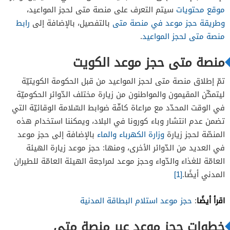
موقع محتويات
سيتم التعرف على منصة متى لحجز المواعيد،
وطريقة حجز موعد في منصة متى
بالتفصيل، بالإضافة إلى
رابط
منصة متى لحجز المواعيد
.
منصة متى حجز موعد الكويت
تمّ إطلاق منصة متى لحجز المواعيد من قبل الحكومة الكويتيّة
ليتمكّن المقيمون والمواطنون من زيارة مختلف الدّوائر الحكوميّة
في الوقت المحدّد مع مراعاة كافّة ضوابط السّلامة الوقائيّة التي
تضمن عدم انتشار وباء كورونا في البلاد، ويمكننا استخدام هذه
المنصّة لحجز زيارة
وزارة الكهرباء والماء
بالإضافة إلى حجز موعد
في العديد من الدّوائر الأخرى، ومنها: حجز موعد زيارة الهيئة
العامّة للغذاء والدّواء وحجز موعد لمراجعة الهيئة العامّة للطيران
المدني أيضًا.
[1]
اقرأ أيضًا
:
حجز موعد استلام البطاقة المدنية
خطوات حجز موعد عبر منصة متى