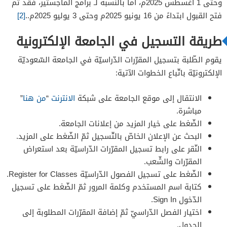
وحتى 1 أغسطس 2025م، أما بالنسبة لـ برامج الماجستير، فقد تم
فتح القبول ابتداءً من 16 يونيو 2025م وحتى 3 يوليو 2025م..
[2]
طريقة التسجيل في الجامعة الإلكترونية
يقوم الطّلبة بتسجيل المقرّرات الدّراسيّة في الجامعة السّعوديّة
الإلكترونيّة باتّباع الخطوات الآتية:
الانتقال إلى موقع الجامعة على شبكة
الانترنت
“
من هنا
”
مباشرة.
الضّغط على خيار المزيد من إعلانات الجامعة.
البحث عن الإعلان الخاصّ بالتّسجيل ثمّ الضّغط على المزيد.
النّقر على رابط تسجيل المقرّرات الدّراسيّة بعد استعراض
المقرّرات والشّعب.
الضّغط على تسجيل الفصول الدّراسيّة Register for Classes.
كتابة اسم المستخدم وكلمة المرور ثمّ الضّغط على تسجيل
الدّخول Sign In.
اختيار الفصل الدّراسيّ ثمّ إضافة المقرّرات المطلوبة إلى
الجدول.