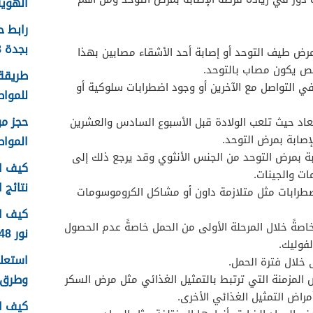
الهوية 1448 الرابط وا
رابط 
بجدة 1448
مرض طيف التوحد أو إصابة أحد الأشقاء مصابين بهذا
خص يكون مصاب بالتوحد.
طريقة 
ي التواصل مع الآخرين أو وجود اضطرابات سلوكية أو
للمواطن
يعاد حيث تلعب الولادة قبل الأسبوع السادس والعشرين
صابة بمرض التوحد.
الموا
بة بمرض التوحد من الجنس الأنثوي وقد يرجع ذلك إلى
كيف اع
ت والجينات.
نتائج اخ
اضطرابات مثل متلازمة داون أو مشاكل الكروموسومات
كيف ا
اصةً خلال المرحلة الأولى من الحمل خاصةً عدم الحصول
نور 1448
فوليك.
ى خلال فترة الحمل.
وطرق 
اض المزمنة التي ترتبط بالتمثيل الغذائي مثل مرض السكر
مراض التمثيل الغذائي الأخرى.
كيف ا