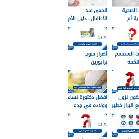
الصحية
الحمى عند
ة أم
الأطفال.. دليل الأم
دية؟ دليلك
للتعامل الآمن في
 النوع
المنزل
ب لبشرتك
ت السمسم
أضرار حبوب
لكحه
برايورين
كون نزول
افضل دكتورة نساء
ع البراز خطير
وولاده في جده
2026