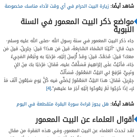
شاهد أيضًا:
زيارة البيت الحرام في أي وقت لأداء مناسك مخصوصة
مواضع ذكر البيت المعمور في السنة
النبوية
جاء ذكر البيتِ المعمور في سنة رسول الله -صلى الله عليه وسلم-
حيث قال: “
أتَيْنَا السَّمَاءَ السَّابِعَةَ، قيلَ مَن
هذا
؟ قيلَ: جِبْرِيلُ، قيلَ مَن
معكَ؟ قيلَ: مُحَمَّدٌ، قيلَ: وقدْ أُرْسِلَ إلَيْهِ، مَرْحَبًا به ولَنِعْمَ المَجِيءُ
جَاءَ، فأتَيْتُ علَى إبْرَاهِيمَ فَسَلَّمْتُ عليه،
فَقالَ
: مَرْحَبًا بكَ مِنَ ابْنٍ
ونَبِيٍّ، فَرُفِعَ لي
البَيْتُ
المَعْمُورُ
، فَسَأَلْتُ
جِبْرِيلَ،
فَقالَ
:
هذا
البَيْتُ
المَعْمُورُ
يُصَلِّي
فيه
كُلَّ
يَومٍ
سَبْعُونَ
ألْفَ
مَلَ
كٍ
، إذَا خَرَجُوا لَمْ يَعُودُوا إلَيْهِ آخِرَ ما عليهم”.
[4]
شاهد أيضًا:
هل يجوز قراءة سورة البقرة متقطعة في اليوم
أقوال العلماء عن البيت المعمور
لقد تحدث العلماء عن البيتِ المعمورِ، وفي هذه الفقرة من مقال