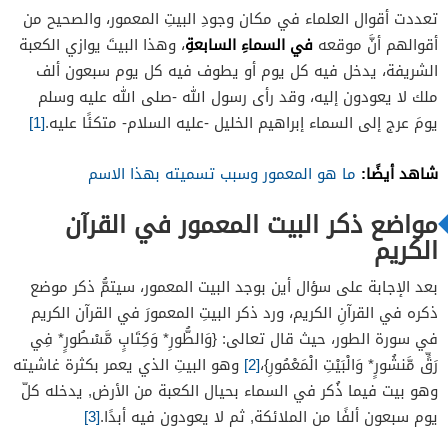
تعددت أقوال العلماء في مكان وجودِ البيتِ المعمور، والصحيح من
في السماءِ السابعةِ
أقوالهم أنَّ موقعه
، وهذا البيتَ يوازي الكعبة
الشريفة، يدخل فيه كل يوم أو يطوف فيه كل يوم سبعون ألف
ملك لا يعودون إليه، وقد رأى رسول الله -صلى الله عليه وسلم
يومَ عرج إلى السماء إبراهيم الخليل -عليه السلام- متكئًا عليه.
[1]
شاهد أيضًا:
ما هو المعمور وسبب تسميته بهذا الاسم
مواضع ذكر البيت المعمور في القرآن
الكريم
بعد الإجابة على سؤال أين بوجد البيت المعمور، سيتمُّ ذكر موضع
ذكره في القرآنِ الكريم، ورد ذكر البيتِ المعمورَ في القرآن الكريم
في سورة الطور، حيث قال تعالى: {وَالطُّورِ* وَكِتَابٍ مَّسْطُورٍ* فِي
رَقٍّ مَّنشُورٍ* وَالْبَيْتِ الْمَعْمُورِ}،
[2]
وهو البيتِ الذي يعمر بكثرة غاشيته
وهو بيت فيما ذُكر في السماء بحيال الكعبة من الأرض, يدخله كلّ
يوم سبعون ألفًا من الملائكة, ثم لا يعودون فيه أبدًا.
[3]