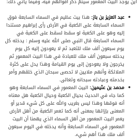
أين يوجد البيت المعمور سيتمُّ ذكر أقوالهم فيه، وفيما يأتي ذلك:
عبد العزيز بن باز:
هذا بيت عظيم في السماء السابعة فوق
السماء السابعة على الكعبة في الأرض رأى إبراهيم مستندا
إليه وهو على الكعبة لو سقط لسقط على الكعبة في
السماء السابعة قال النبي صلى الله عليه وسلم : يدخله كل
يوم سبعون ألف ملك للتعبد ثم لا يعودون إليه كل يوم
يدخله سبعون ألف ملك للعبادة في هذا البيت المعمور ثم
يخرجون ولا يعودون إلى يوم القيامة وهذا يدل على كثرة
الملائكة وأنهم ملايين لا تحصى سبحان الذي خلقهم وأمر
بخدمته وعبادته سبحانه وتعالى.
محمد بن عثيمين:
البيتِ المعمورِ في السماء السابعة وهو
كما جاء في الحديث بحيال الكعبة وحيال الكعبة هل معناه
أنه فوقها وهذا ليس بغريب والله على كل شيء قدير أو
المعنى بإزائها بمعنى أنه كما تعمر الكعبة من أهل الأرض
يعمر البيت المعمور من أهل السماء الذي يهمنا أن البيت
المعمور في السماء السابعة وأنه يدخله في اليوم سبعون
ألف ملك هذا أهم شيء.